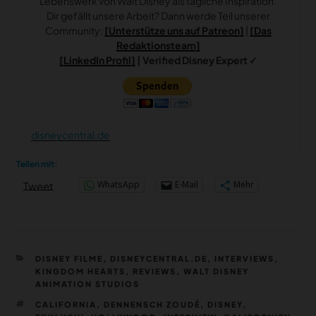
berichtet oder als passionierter
KINGDOM HEARTS
Fan die
Schlüsselschwert-Kriege analysiert, dient ihm das
Lebenswerk von Walt Disney als tägliche Inspiration.
Dir gefällt unsere Arbeit? Dann werde Teil unserer
Community:
[Unterstütze uns auf Patreon]
|
[Das
Redaktionsteam]
[LinkedIn Profil]
| Verified Disney Expert ✓
disneycentral.de
Teilen mit:
WhatsApp
E-Mail
Mehr
Tweet
KATEGORIEN
DISNEY FILME
,
DISNEYCENTRAL.DE
,
INTERVIEWS
,
KINGDOM HEARTS
,
REVIEWS
,
WALT DISNEY