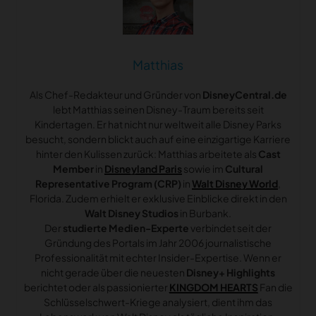
Matthias
Als Chef-Redakteur und Gründer von
DisneyCentral.de
lebt Matthias seinen Disney-Traum bereits seit
Kindertagen. Er hat nicht nur weltweit alle Disney Parks
besucht, sondern blickt auch auf eine einzigartige Karriere
hinter den Kulissen zurück: Matthias arbeitete als
Cast
Member
in
Disneyland Paris
sowie im
Cultural
Representative Program (CRP)
in
Walt Disney World
,
Florida. Zudem erhielt er exklusive Einblicke direkt in den
Walt Disney Studios
in Burbank.
Der
studierte Medien-Experte
verbindet seit der
Gründung des Portals im Jahr 2006 journalistische
Professionalität mit echter Insider-Expertise. Wenn er
nicht gerade über die neuesten
Disney+ Highlights