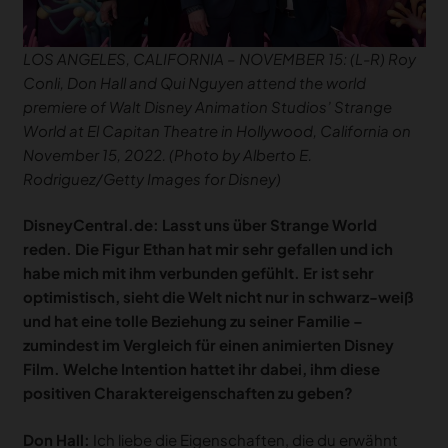
LOS ANGELES, CALIFORNIA – NOVEMBER 15: (L-R) Roy
Conli, Don Hall and Qui Nguyen attend the world
premiere of Walt Disney Animation Studios’ Strange
World at El Capitan Theatre in Hollywood, California on
November 15, 2022. (Photo by Alberto E.
Rodriguez/Getty Images for Disney)
DisneyCentral.de: Lasst uns über Strange World
reden. Die Figur Ethan hat mir sehr gefallen und ich
habe mich mit ihm verbunden gefühlt. Er ist sehr
optimistisch, sieht die Welt nicht nur in schwarz-weiß
und hat eine tolle Beziehung zu seiner Familie –
zumindest im Vergleich für einen animierten Disney
Film. Welche Intention hattet ihr dabei, ihm diese
positiven Charaktereigenschaften zu geben?
Don Hall:
Ich liebe die Eigenschaften, die du erwähnt