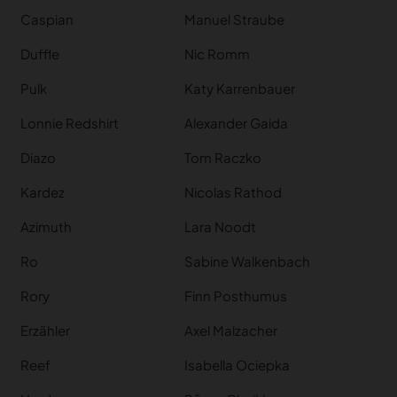
Caspian
Manuel Straube
Duffle
Nic Romm
Pulk
Katy Karrenbauer
Lonnie Redshirt
Alexander Gaida
Diazo
Tom Raczko
Kardez
Nicolas Rathod
Azimuth
Lara Noodt
Ro
Sabine Walkenbach
Rory
Finn Posthumus
Erzähler
Axel Malzacher
Reef
Isabella Ociepka