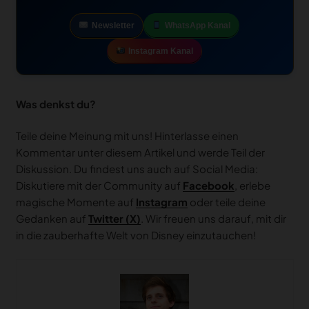
ein Stück Disney mit in den Alltag und erhalte exklusive Insider-
News & Eilmeldungen direkt von unseren Experten.
Dein “Kiss Goodnight”
Newsletter
WhatsApp Kanal
Instagram Kanal
Was denkst du?
Teile deine Meinung mit uns! Hinterlasse einen
Kommentar unter diesem Artikel und werde Teil der
Diskussion. Du findest uns auch auf Social Media:
Diskutiere mit der Community auf
Facebook
, erlebe
magische Momente auf
Instagram
oder teile deine
Gedanken auf
Twitter (X)
. Wir freuen uns darauf, mit dir
in die zauberhafte Welt von Disney einzutauchen!