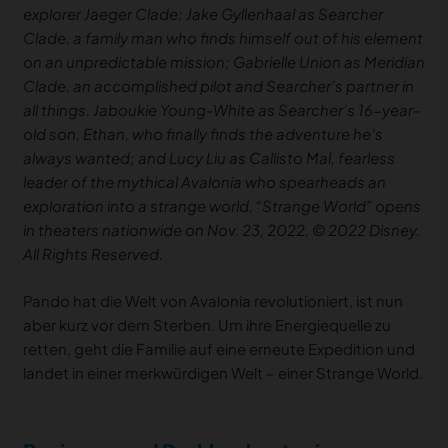
explorer Jaeger Clade; Jake Gyllenhaal as Searcher
Clade, a family man who finds himself out of his element
on an unpredictable mission; Gabrielle Union as Meridian
Clade, an accomplished pilot and Searcher’s partner in
all things. Jaboukie Young-White as Searcher’s 16-year-
old son, Ethan, who finally finds the adventure he’s
always wanted; and Lucy Liu as Callisto Mal, fearless
leader of the mythical Avalonia who spearheads an
exploration into a strange world. “Strange World” opens
in theaters nationwide on Nov. 23, 2022. © 2022 Disney.
All Rights Reserved.
Pando hat die Welt von Avalonia revolutioniert, ist nun
aber kurz vor dem Sterben. Um ihre Energiequelle zu
retten, geht die Familie auf eine erneute Expedition und
landet in einer merkwürdigen Welt – einer Strange World.