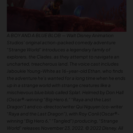
A BOY AND A BLUE BLOB — Walt Disney Animation
Studios’ original action-packed comedy adventure
“Strange World” introduces a legendary family of
explorers, the Clades, as they attempt to navigate an
uncharted, treacherous land. The voice cast includes
Jaboukie Young-White as 16-year-old Ethan, who finds
the adventure he’s wanted for a long time when he ends
up in a strange world with strange creatures like a
mischievous blue blob called Splat. Helmed by Don Hall
(Oscar®-winning “Big Hero 6,” “Raya and the Last
Dragon”) and co-director/writer Qui Nguyen (co-writer
“Raya and the Last Dragon”), with Roy Conli (Oscar®-
winning “Big Hero 6,” “Tangled”) producing, “Strange
World” releases November 23, 2022. © 2022 Disney. All