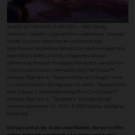
WHERE IN THE WORLD ARE WE? — Walt Disney
Animation Studios’ original action-adventure “Strange
World” journeys deep into an uncharted and
treacherous land where fantastical creatures await the
legendary Clades, a family of explorers whose
differences threaten to topple their latest—and by far—
most crucial mission. Helmed by Don Hall (Oscar®-
winning “Big Hero 6,” “Raya and the Last Dragon”) and
co-director/writer Qui Nguyen (co-writer “Raya and the
Last Dragon”), and produced by Roy Conli (Oscar®-
winning “Big Hero 6,” “Tangled”), “Strange World”
releases November 23, 2022. © 2022 Disney. All Rights
Reserved.
DisneyCentral.de: In den zwei Welten, die wir im Film
sehen, habe ich persönlich Jules Verne und Avatar