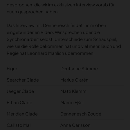
gesprochen, die wir im exklusiven Interview vorab für
euch gesprochen haben.
Das Interview mit Dennenesch findet ihr im oben
eingebundenen Video. Wir sprechen über die
Synchronarbeit selbst, Unterschiede zum Schauspiel,
wie sie die Rolle bekommen hat und viel mehr. Buch und
Regie hat Leonhard Mahlich übernommen.
Figur
Deutsche Stimme
Searcher Clade
Marius Clarén
Jaeger Clade
Matti Klemm
Ethan Clade
Marco Eßer
Meridian Clade
Dennenesch Zoudé
Callisto Mal
Anna Carlsson