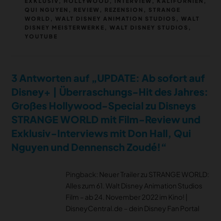
ANIMATION STUDIOS
SCHLAGWÖRTER
CALIFORNIA
,
DENNENSCH ZOUDÉ
,
DISNEY
,
EXKLUSIV
,
HOLLYWOOD
,
INTERVIEW
,
KALIFORNIEN
,
QUI NGUYEN
,
REVIEW
,
REZENSION
,
STRANGE
WORLD
,
WALT DISNEY ANIMATION STUDIOS
,
WALT
DISNEY MEISTERWERKE
,
WALT DISNEY STUDIOS
,
YOUTUBE
3 Antworten auf „UPDATE: Ab sofort auf
Disney+ | Überraschungs-Hit des Jahres:
Großes Hollywood-Special zu Disneys
STRANGE WORLD mit Film-Review und
Exklusiv-Interviews mit Don Hall, Qui
Nguyen und Dennensch Zoudé!“
Pingback:
Neuer Trailer zu STRANGE WORLD:
Alles zum 61. Walt Disney Animation Studios
notifications
close