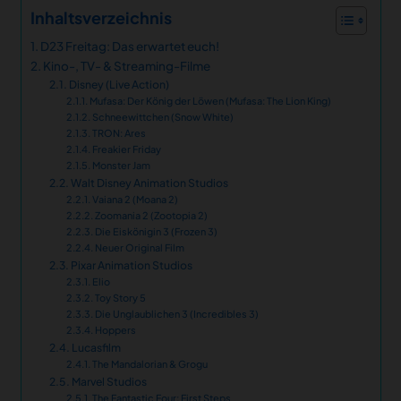
Inhaltsverzeichnis
D23 Freitag: Das erwartet euch!
Kino-, TV- & Streaming-Filme
Disney (Live Action)
Mufasa: Der König der Löwen (Mufasa: The Lion King)
Schneewittchen (Snow White)
TRON: Ares
Freakier Friday
Monster Jam
Walt Disney Animation Studios
Vaiana 2 (Moana 2)
Zoomania 2 (Zootopia 2)
Die Eiskönigin 3 (Frozen 3)
Neuer Original Film
Pixar Animation Studios
Elio
Toy Story 5
Die Unglaublichen 3 (Incredibles 3)
Hoppers
Lucasfilm
The Mandalorian & Grogu
Marvel Studios
The Fantastic Four: First Steps