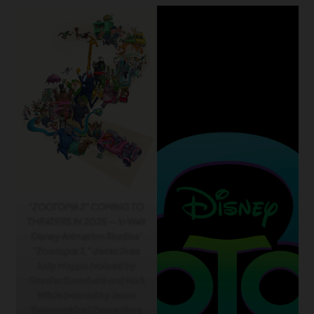
“ZOOTOPIA 2” COMING TO
THEATERS IN 2025 — In Walt
Disney Animation Studios’
“Zootopia 2,” detectives
Judy Hopps (voiced by
Ginnifer Goodwin) and Nick
Wilde (voiced by Jason
Bateman) find themselves