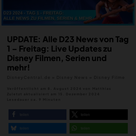
MERCH
DEALS
MEIN HQ
50
UPDATE: Alle D23 News von Tag
1 – Freitag: Live Updates zu
Disney Filmen, Serien und
mehr!
DisneyCentral.de
»
Disney News
»
Disney Filme
Veröffentlicht am 8. August 2024
von
Matthias
Zuletzt aktualisiert am
15. Dezember 2024
Lesedauer ca. 9 Minuten
teilen
teilen
teilen
teilen