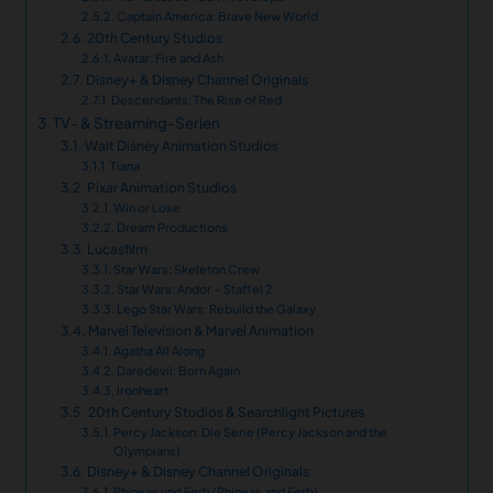
Captain America: Brave New World
20th Century Studios
Avatar: Fire and Ash
Disney+ & Disney Channel Originals
Descendants: The Rise of Red
TV- & Streaming-Serien
Walt Disney Animation Studios
Tiana
Pixar Animation Studios
Win or Lose
Dream Productions
Lucasfilm
Star Wars: Skeleton Crew
Star Wars: Andor – Staffel 2
Lego Star Wars: Rebuild the Galaxy
Marvel Television & Marvel Animation
Agatha All Along
Daredevil: Born Again
Ironheart
20th Century Studios & Searchlight Pictures
Percy Jackson: Die Serie (Percy Jackson and the
Olympians)
Disney+ & Disney Channel Originals
Phineas und Ferb (Phineas and Ferb)