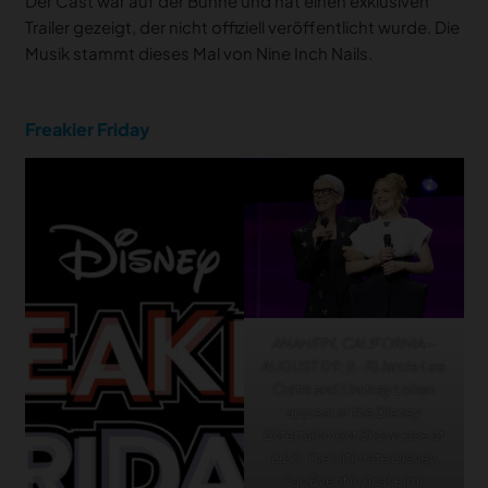
Der Cast war auf der Bühne und hat einen exklusiven
Trailer gezeigt, der nicht offiziell veröffentlicht wurde. Die
Musik stammt dieses Mal von Nine Inch Nails.
Freakier Friday
ANAHEIM, CALIFORNIA –
AUGUST 09: (L-R) Jamie Lee
Curtis and Lindsay Lohan
appear at the Disney
Entertainment Showcase at
D23: The Ultimate Disney
Fan Event in Anaheim,