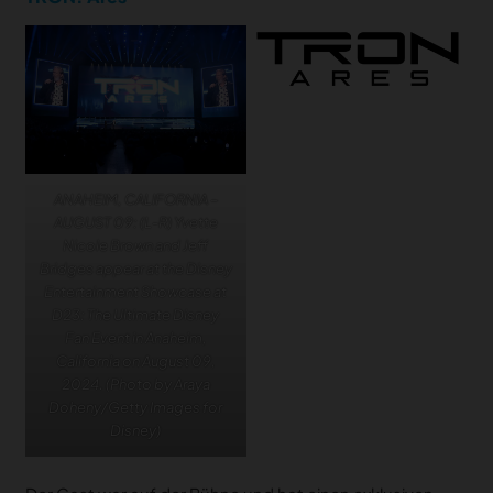
ANAHEIM, CALIFORNIA –
AUGUST 09: (L-R) Yvette
Nicole Brown and Jeff
Bridges appear at the Disney
Entertainment Showcase at
D23: The Ultimate Disney
Fan Event in Anaheim,
California on August 09,
2024. (Photo by Araya
Doheny/Getty Images for
Disney)