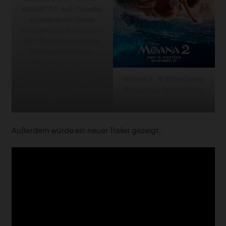
AUGUST 09: Auli’i Cravalho
appears at the Disney
Entertainment Showcase at
D23: The Ultimate Disney
Fan Event in Anaheim,
California on August 09,
2024. (Photo by Jesse
MOANA 2 – © 2024 Disney
Grant/Getty Images for
Enterprises, Inc. All Rights
Disney)
Reserved.
Außerdem wurde ein neuer Trailer gezeigt: