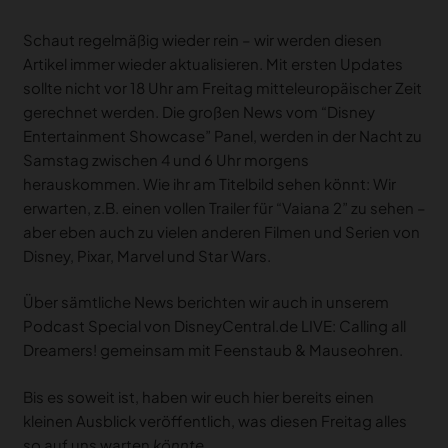
Schaut regelmäßig wieder rein – wir werden diesen
Artikel immer wieder aktualisieren. Mit ersten Updates
sollte nicht vor 18 Uhr am Freitag mitteleuropäischer Zeit
gerechnet werden. Die großen News vom “Disney
Entertainment Showcase” Panel, werden in der Nacht zu
Samstag zwischen 4 und 6 Uhr morgens
herauskommen. Wie ihr am Titelbild sehen könnt: Wir
erwarten, z.B. einen vollen Trailer für “Vaiana 2” zu sehen –
aber eben auch zu vielen anderen Filmen und Serien von
Disney, Pixar, Marvel und Star Wars.
Über sämtliche News berichten wir auch in unserem
Podcast Special von DisneyCentral.de LIVE: Calling all
Dreamers! gemeinsam mit Feenstaub & Mauseohren.
Bis es soweit ist, haben wir euch hier bereits einen
kleinen Ausblick veröffentlich, was diesen Freitag alles
so auf uns warten
könnte
…