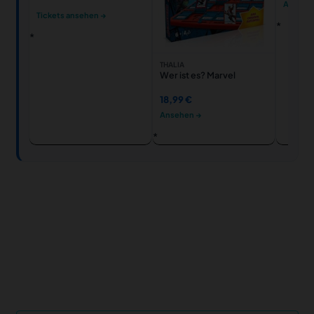
Ansehe
Tickets ansehen →
THALIA
Wer ist es? Marvel
18,99 €
Ansehen →