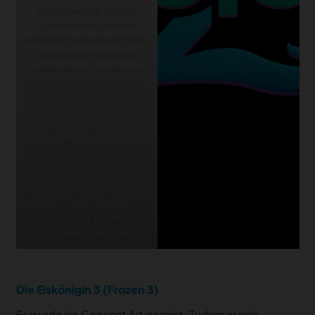
on the twisting trail of a
mysterious reptile who
arrives in Zootopia and turns
the mammal metropolis
upside down. To crack the
case, Judy and Nick must go
undercover to unexpected
new parts of town, where
their growing partnership is
tested like never before.
Jared Bush is directing and
writing; Yvett Merino
produces. “Zootopia 2” hits
theaters in November 2025.
© 2024 Disney Enterprises,
Inc. All Rights Reserved.
Die Eiskönigin 3 (Frozen 3)
Es wurde ein Concept Art gezeigt. Zudem wurde