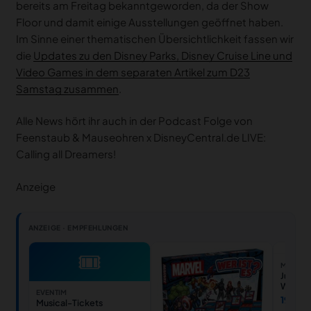
bereits am Freitag bekanntgeworden, da der Show
Floor und damit einige Ausstellungen geöffnet haben.
Im Sinne einer thematischen Übersichtlichkeit fassen wir
die
Updates zu den Disney Parks, Disney Cruise Line und
Video Games in dem separaten Artikel zum D23
Samstag zusammen
.
Alle News hört ihr auch in der Podcast Folge von
Feenstaub & Mauseohren x DisneyCentral.de LIVE:
Calling all Dreamers!
Anzeige
ANZEIGE · EMPFEHLUNGEN
🎟
MEDIAM
Jurassi
Wieder
EVENTIM
HD Blu
19,99 
Musical-Tickets