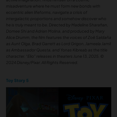
misadventure where he must form new bonds with
eccentric alien lifeforms, navigate a crisis of
intergalactic proportions and somehow discover who
he is truly meant to be. Directed by Madeline Sharafian,
Domee Shi and Adrian Molina, and produced by Mary
Alice Drumm, the film features the voices of Zoë Saldaña
as Aunt Olga, Brad Garrett as Lord Grigon, Jameela Jamil
as Ambassador Questa, and Yonas Kibreab as the title
character. “Elio” releases in theaters June 13, 2025. ©
2024 Disney/Pixar. All Rights Reserved.
Toy Story 5