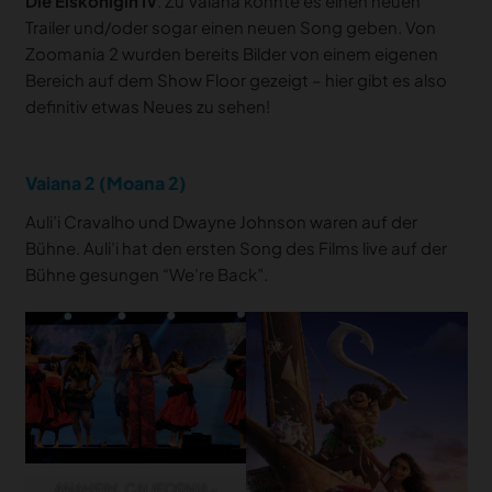
Die Eiskönigin IV
. Zu Vaiana könnte es einen neuen
Trailer und/oder sogar einen neuen Song geben. Von
Zoomania 2 wurden bereits Bilder von einem eigenen
Bereich auf dem Show Floor gezeigt – hier gibt es also
definitiv etwas Neues zu sehen!
Vaiana 2 (Moana 2)
Auli’i Cravalho und Dwayne Johnson waren auf der
Bühne. Auli’i hat den ersten Song des Films live auf der
Bühne gesungen “We’re Back”.
ANAHEIM, CALIFORNIA –