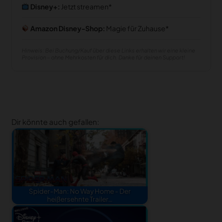
Disney+:
Jetzt streamen
Amazon Disney-Shop:
Magie für Zuhause
Hinweis: Bei Buchung/Kauf über diese Links erhalten wir eine kleine
Provision – ohne Mehrkosten für dich. Danke für deinen Support!
Dir könnte auch gefallen:
Spider-Man: No Way Home - Der
heißersehnte Trailer…