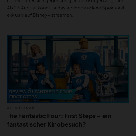
retten… oder sich gegenseitig an den Kragen zu gehen.
Ab 27. August könnt ihr das actiongeladene Spektakel
exklusiv auf Disney+ streamen.
Veröffentlicht
31. Juli 2025
am
The Fantastic Four: First Steps – ein
fantastischer Kinobesuch?