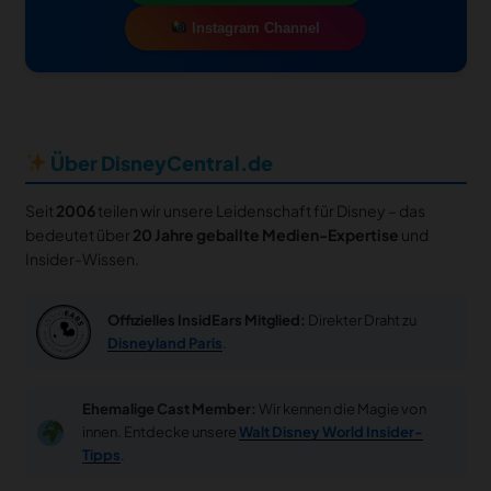
Instagram Channel
Über DisneyCentral.de
Seit
2006
teilen wir unsere Leidenschaft für Disney – das
bedeutet über
20 Jahre geballte Medien-Expertise
und
Insider-Wissen.
Offizielles InsidEars Mitglied:
Direkter Draht zu
Disneyland Paris
.
Ehemalige Cast Member:
Wir kennen die Magie von
innen. Entdecke unsere
Walt Disney World Insider-
Tipps
.