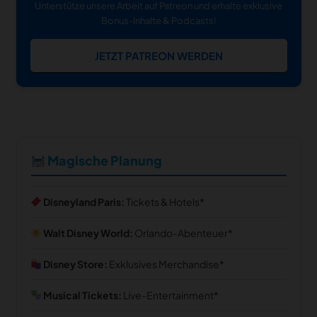
Unterstütze unsere Arbeit auf Patreon und erhalte exklusive
Bonus-Inhalte & Podcasts!
JETZT PATREON WERDEN
Magische Planung
Disneyland Paris:
Tickets & Hotels
Walt Disney World:
Orlando-Abenteuer
Disney Store:
Exklusives Merchandise
Musical Tickets:
Live-Entertainment