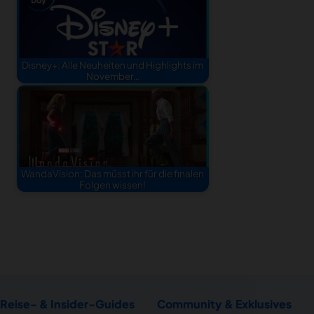
Disney+: Alle Neuheiten und Highlights im
November…
WandaVision: Das müsst ihr für die finalen
Folgen wissen!
Reise- & Insider-Guides
Community & Exklusives