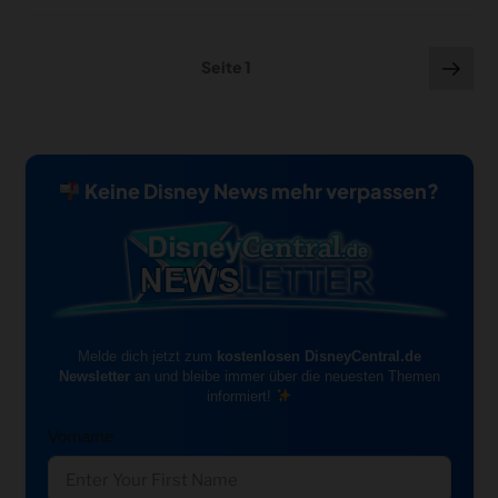
Seitennummerierung
Näc
Seite
1
Seit
der
Beiträge
Keine Disney News mehr verpassen?
Melde dich jetzt zum
kostenlosen DisneyCentral.de
Newsletter
an und bleibe immer über die neuesten Themen
informiert!
Vorname