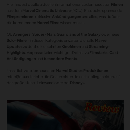
MERCH
Hier findest du alle aktuellen Informationen zu den neuesten
Filmen
aus dem
Marvel Cinematic Universe
(MCU). Entdecke spannende
DEALS
Filmpremieren
, exklusive
Ankündigungen
und alles, was du über
die kommenden
Marvel Filme
wissen musst.
MEIN HQ
50
Ob
Avengers
,
Spider-Man
,
Guardians of the Galaxy
oder neue
Solo-Filme
– in dieser Kategorie erwarten dich alle
Marvel
Updates
zu den heiß ersehnten
Kinofilmen
und
Streaming-
Highlights
. Verpasse keine wichtigen Details zu
Filmstarts
,
Cast-
Ankündigungen
und
besondere Events
.
Lass dich von den neuesten
Marvel Studios Produktionen
mitreißen und erlebe die Geschichten deiner Lieblingshelden auf
der großen Kino-Leinwand oder bei
Disney+
.