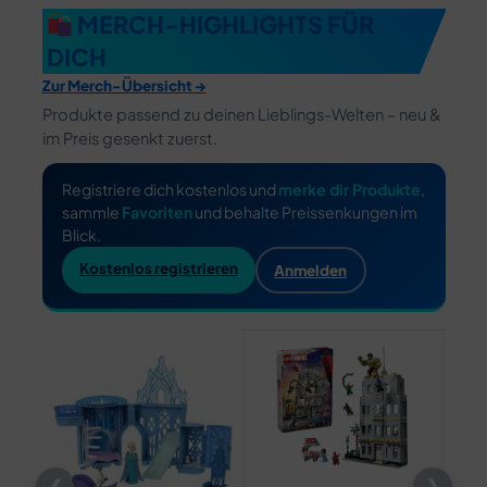
MERCH-HIGHLIGHTS FÜR
DICH
Zur Merch-Übersicht →
Produkte passend zu deinen Lieblings-Welten – neu &
im Preis gesenkt zuerst.
Registriere dich kostenlos und
merke dir Produkte
,
sammle
Favoriten
und behalte Preissenkungen im
Blick.
Kostenlos registrieren
Anmelden
-10%
-7%
-14
❮
❯