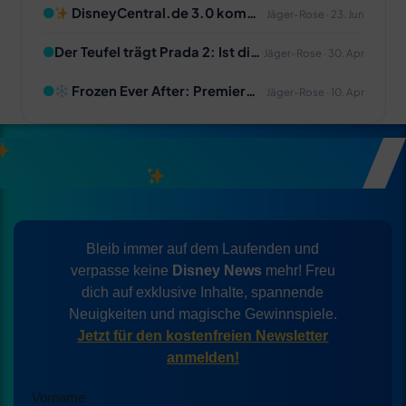
ist gestartet!
●
DisneyCentral.de 3.0 kommt
Jäger-Rose · 23. Jun
– und wir bauen es gemeinsam
mit euch!
●
Der Teufel trägt Prada 2: Ist die
Jäger-Rose · 30. Apr
Fortsetzung das 20-Jahre-
Warten wert?
●
Frozen Ever After: Premier
Jäger-Rose · 10. Apr
Access Preise bekannt – Luxus
oder Wucher?
NEWSLETTER – MELDE DICH JETZT
KOSTENFREI AN!
Bleib immer auf dem Laufenden und
verpasse keine
Disney News
mehr! Freu
dich auf exklusive Inhalte, spannende
Neuigkeiten und magische Gewinnspiele.
Jetzt für den kostenfreien Newsletter
anmelden!
Vorname