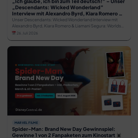
„Ich glaube, ich bin zum Teil deutsch!” – Unser
„Descendants: Wicked Wonderland”
Interview mit Alexandro Byrd, Kiara Romero &
Liamani Segura
Unser Descendants: Wicked Wonderland Interview mit
Alexandro Byrd, Kiara Romero & Liamani Segura: Worlds
Collide Tour, Rapunzel-Wunsch & deutsche Wurzeln!
26. Juli 2026
MARVEL FILME
Spider-Man: Brand New Day Gewinnspiel:
Gewinne 1 von 2 Fanpaketen zum Kinostart