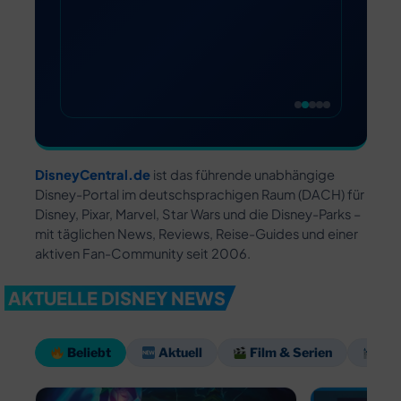
Produktpaketen
DisneyCentral.de
ist das führende unabhängige
Disney-Portal im deutschsprachigen Raum (DACH) für
Disney, Pixar, Marvel, Star Wars und die Disney-Parks –
mit täglichen News, Reviews, Reise-Guides und einer
aktiven Fan-Community seit 2006.
AKTUELLE DISNEY NEWS
Beliebt
Aktuell
Film & Serien
Par