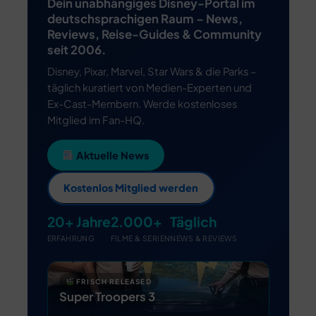
MERCH
Dein unabhängiges Disney-Portal im
deutschsprachigen Raum – News,
DEALS
Reviews, Reise-Guides & Community
seit 2006.
MEIN HQ
50
Disney, Pixar, Marvel, Star Wars & die Parks –
täglich kuratiert von Medien-Experten und
Ex-Cast-Membern. Werde kostenloses
Mitglied im Fan-HQ.
Aktuelle News
Kostenlos Mitglied werden
20+ Jahre
2.000+
Täglich
ERFAHRUNG
FILME & SERIEN
NEWS & REVIEWS
GEWINNSPIEL
TOY STORY 5 Produkt-
Gewinnspiel: Gewinne 1 von 2