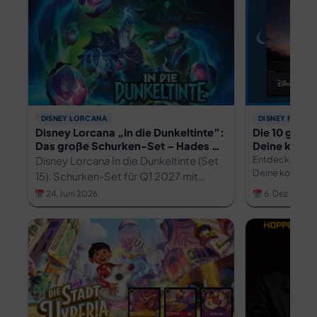
DISNEY LORCANA
DISNEY FILME
Disney Lorcana „In die Dunkeltinte”:
Die 10 größt
Das große Schurken-Set – Hades &
Deine kompl
Co. treten aus dem Schatten
Jahres
Entdecke alle 
Disney Lorcana In die Dunkeltinte (Set
Deine komplett
15): Schurken-Set für Q1 2027 mit
von Pixar, Marv
Hades, Käpt'n Hook & angedeutet
24. Juni 2026
6. Dez. 2024
Disney Kinosta
Ursula, Königin und Dschafar.