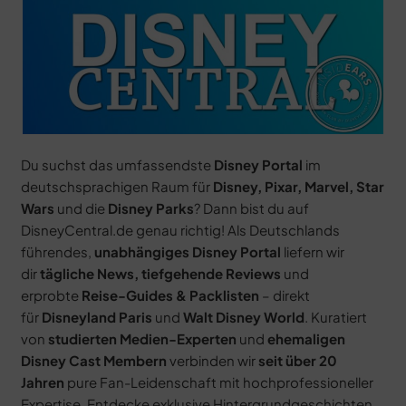
Du suchst das umfassendste
Disney Portal
im
deutschsprachigen Raum für
Disney, Pixar, Marvel, Star
Wars
und die
Disney Parks
? Dann bist du auf
DisneyCentral.de genau richtig! Als Deutschlands
führendes,
unabhängiges Disney Portal
liefern wir
dir
tägliche News, tiefgehende Reviews
und
erprobte
Reise-Guides & Packlisten
– direkt
für
Disneyland Paris
und
Walt Disney World
. Kuratiert
von
studierten Medien-Experten
und
ehemaligen
Disney Cast Membern
verbinden wir
seit über 20
Jahren
pure Fan-Leidenschaft mit hochprofessioneller
Expertise. Entdecke exklusive Hintergrundgeschichten