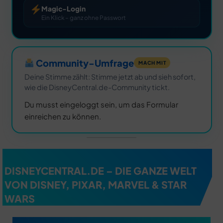
Magic-Login
Ein Klick – ganz ohne Passwort
Community-Umfrage
MACH MIT
Deine Stimme zählt: Stimme jetzt ab und sieh sofort,
wie die DisneyCentral.de-Community tickt.
Du musst eingeloggt sein, um das Formular
einreichen zu können.
DISNEYCENTRAL.DE – DIE GANZE WELT
VON DISNEY, PIXAR, MARVEL & STAR
WARS