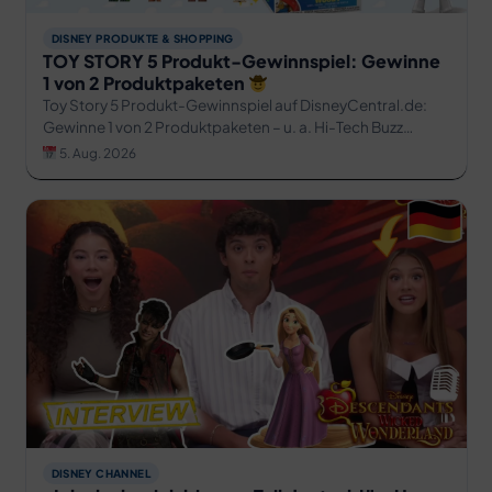
DISNEY PRODUKTE & SHOPPING
TOY STORY 5 Produkt-Gewinnspiel: Gewinne
1 von 2 Produktpaketen
Toy Story 5 Produkt-Gewinnspiel auf DisneyCentral.de:
Gewinne 1 von 2 Produktpaketen – u. a. Hi-Tech Buzz
Lightyear, Woody-Plüsch & Funko POP! Bis 16. August
5. Aug. 2026
2026.
DISNEY CHANNEL