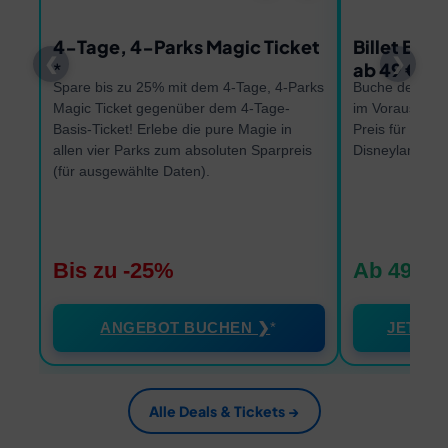
4-Tage, 4-Parks Magic Ticket
Billet Bon
❮
❯
ab 49 €
Spare bis zu 25% mit dem 4-Tage, 4-Parks
Buche dein dat
Magic Ticket gegenüber dem 4-Tage-
im Voraus und 
Basis-Ticket! Erlebe die pure Magie in
Preis für dein
allen vier Parks zum absoluten Sparpreis
Disneyland Par
(für ausgewählte Daten).
Bis zu -25%
Ab 49 €
ANGEBOT BUCHEN ❯
JETZT 
Alle Deals & Tickets →