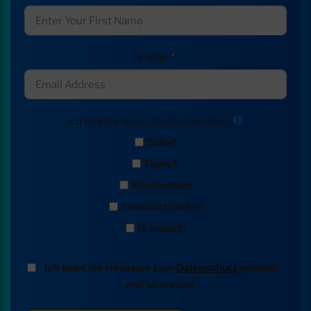
E-Mail
Ich möchte News-Updates erhalten:
Sofort
Täglich
Wöchentlich
Zweiwöchentlich
Monatlich
Ich habe die Hinweise zum
Datenschutz
gelesen
und akzeptiert.