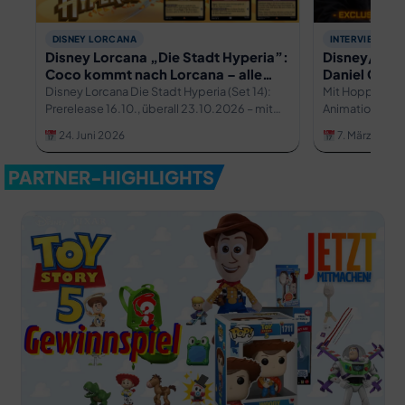
DISNEY LORCANA
INTERVIEWS
Disney Lorcana „Die Stadt Hyperia”:
Disney/Pixa
Coco kommt nach Lorcana – alle
Daniel Chon
Infos zu Set 14
Interview ü
Disney Lorcana Die Stadt Hyperia (Set 14):
Mit Hoppers bri
und tierisch
Prerelease 16.10., überall 23.10.2026 – mit
Animationsaben
Coco-Debüt & Rückkehr der Prerelease-
Umweltbewusst
24. Juni 2026
7. März 2026
Boxen.
miteinander ve
bewusst an Ava
PARTNER-HIGHLIGHTS
exklusiven Inte
spricht Regiss
emotionale Bot
besondere Sicht
mit We Bare Be
persönlichen T
Geschichten, D