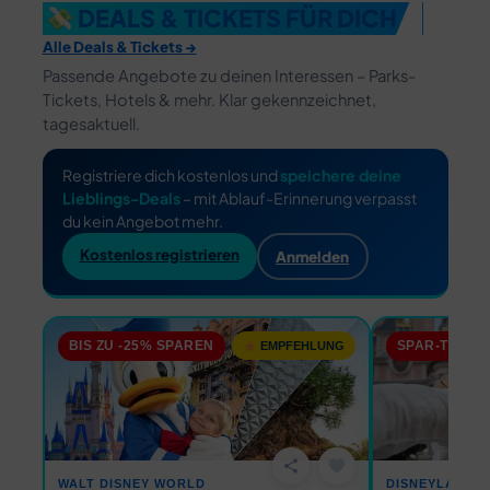
DEALS & TICKETS FÜR DICH
Alle Deals & Tickets →
Passende Angebote zu deinen Interessen – Parks-
Tickets, Hotels & mehr. Klar gekennzeichnet,
tagesaktuell.
Registriere dich kostenlos und
speichere deine
Lieblings-Deals
– mit Ablauf-Erinnerung verpasst
du kein Angebot mehr.
Kostenlos registrieren
Anmelden
BIS ZU -25% SPAREN
SPAR-TIPP: A
EMPFEHLUNG
favorite
share
WALT DISNEY WORLD
DISNEYLAND P