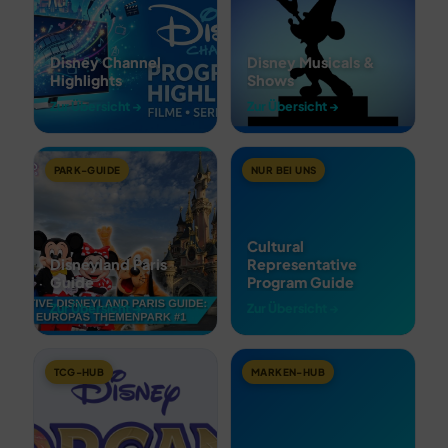
Disney Channel
Disney Musicals &
Highlights
Shows
Zur Übersicht →
Zur Übersicht →
PARK-GUIDE
NUR BEI UNS
Cultural
Disneyland Paris
Representative
Guide
Program Guide
Zur Übersicht →
Zur Übersicht →
TCG-HUB
MARKEN-HUB