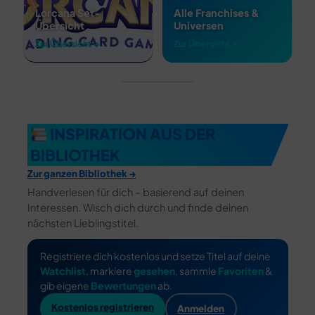
Lorcana Set-
Alle Franchises &
Übersicht
Universen
Zur Übersicht →
Zur Übersicht →
INSPIRATION AUS DER
BIBLIOTHEK
Zur ganzen Bibliothek →
Handverlesen für dich – basierend auf deinen
Interessen. Wisch dich durch und finde deinen
nächsten Lieblingstitel.
Registriere dich kostenlos und setze Titel auf deine
Watchlist
, markiere
gesehen
, sammle
Favoriten
&
gib eigene
Bewertungen
ab.
Kostenlos registrieren
Anmelden