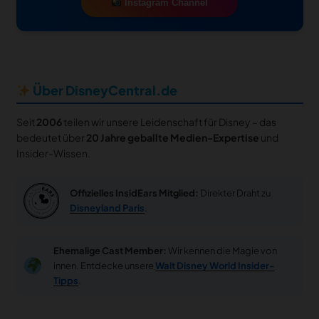
Instagram Channel
Über DisneyCentral.de
Seit
2006
teilen wir unsere Leidenschaft für Disney – das
bedeutet über
20 Jahre geballte Medien-Expertise
und
Insider-Wissen.
Offizielles InsidEars Mitglied:
Direkter Draht zu
Disneyland Paris
.
Ehemalige Cast Member:
Wir kennen die Magie von
innen. Entdecke unsere
Walt Disney World Insider-
Tipps
.