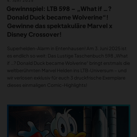
Veröffentlicht
4. Juni 2025
am
Gewinnspiel: LTB 598 – „What if …?
Donald Duck became Wolverine“!
Gewinne das spektakuläre Marvel x
Disney Crossover!
Superhelden-Alarm in Entenhausen! Am 3. Juni 2025 ist
es endlich so weit: Das Lustige Taschenbuch 598 „What
if …? Donald Duck became Wolverine“ bringt erstmals die
weltberühmten Marvel Helden ins LTB-Universum – und
wir verlosen exklusiv für euch 3 druckfrische Exemplare
dieses einmaligen Comic-Highlights!