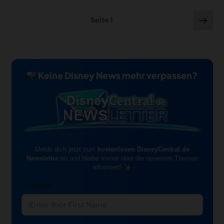
Seitennummerierung
Näc
Seite
1
Seit
der
Beiträge
Keine Disney News mehr verpassen?
Melde dich jetzt zum
kostenlosen DisneyCentral.de
Newsletter
an und bleibe immer über die neuesten Themen
informiert!
Vorname