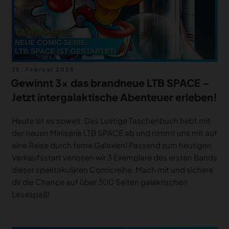
Veröffentlicht
25. Februar 2025
am
Gewinnt 3x das brandneue LTB SPACE –
Jetzt intergalaktische Abenteuer erleben!
Heute ist es soweit: Das Lustige Taschenbuch hebt mit
der neuen Miniserie LTB SPACE ab und nimmt uns mit auf
eine Reise durch ferne Galaxien! Passend zum heutigen
Verkaufsstart verlosen wir 3 Exemplare des ersten Bands
dieser spektakulären Comicreihe. Mach mit und sichere
dir die Chance auf über 300 Seiten galaktischen
Lesespaß!