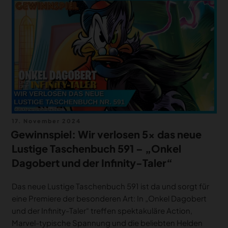
Veröffentlicht
17. November 2024
am
Gewinnspiel: Wir verlosen 5x das neue
Lustige Taschenbuch 591 – „Onkel
Dagobert und der Infinity-Taler“
Das neue Lustige Taschenbuch 591 ist da und sorgt für
eine Premiere der besonderen Art: In „Onkel Dagobert
und der Infinity-Taler“ treffen spektakuläre Action,
Marvel-typische Spannung und die beliebten Helden