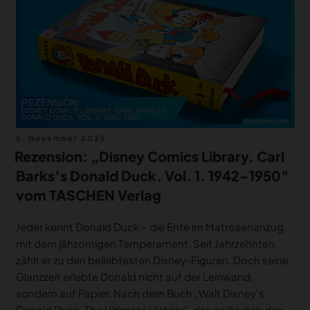
Veröffentlicht
5. November 2025
am
Rezension: „Disney Comics Library. Carl
Barks’s Donald Duck. Vol. 1. 1942–1950″
vom TASCHEN Verlag
Jeder kennt Donald Duck – die Ente im Matrosenanzug
mit dem jähzornigen Temperament. Seit Jahrzehnten
zählt er zu den beliebtesten Disney-Figuren. Doch seine
Glanzzeit erlebte Donald nicht auf der Leinwand,
sondern auf Papier. Nach dem Buch „Walt Disney’s
Donald Duck. The Ultimate History”, das anlässlich des