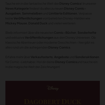
MERCH
Tauche ein in die fantastische Welt der
Disney Comics
! In unserer
News Kategorie
findest du alles zu neuen
Disney Comic-
DEALS
Ausgaben
,
Sammelalben
und
Limitierte Editionen
. Verpasse
keine
Veröffentlichungen
von beliebten Disney-Helden wie
MEIN HQ
50
Mickey Mouse
,
Donald Duck
und vielen weiteren.
Bleib informiert über die neuesten
Comic-Bücher
,
Sonderhefte
und exklusive
Veröffentlichungen
aus den Disney Universen. Ob
klassische Abenteuer oder moderne Geschichten – hier gibt es
alles rund um die aufregenden
Disney Comics
.
Erfahre mehr über
Verkaufsstarts
,
Angebote
und
Sonderaktionen
für Comic-Liebhaber. Hol dir deine
Disney Comics
und tauche ein
in die magische Welt der Zeichnungen!