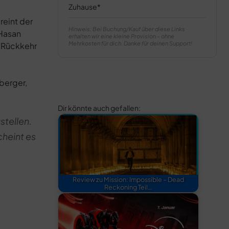
Zuhause
ereint der
Hinweis: Bei Buchung/Kauf über diese Links
 Hasan
erhalten wir eine kleine Provision – ohne
Mehrkosten für dich. Danke für deinen Support!
e Rückkehr
sberger,
Dir könnte auch gefallen:
stellen.
cheint es
Review zu Mission: Impossible – Dead
Reckoning Teil…