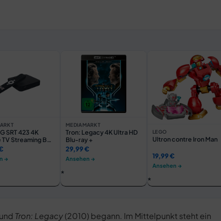
ARKT
MEDIAMARKT
 SRT 423 4K
Tron: Legacy 4K Ultra HD
LEGO
Ultron contre Iron Man
 TV Streaming Box
Blu-ray +
 DVB-T2 HD, DVB-C,
€
29,99 €
) Smart Box,
19,99 €
n →
Ansehen →
rz
Ansehen →
 und
Tron: Legacy
(2010) begann. Im Mittelpunkt steht ein