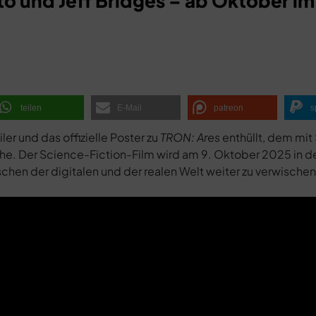
eto und Jeff Bridges – ab Oktober im
teilen
E-Mail
patreon
s
r und das offizielle Poster zu
TRON: Ares
enthüllt, dem mi
ihe. Der Science-Fiction-Film wird am 9. Oktober 2025 in d
chen der digitalen und der realen Welt weiter zu verwischen