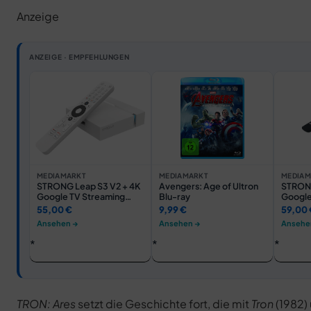
Anzeige
ANZEIGE · EMPFEHLUNGEN
MEDIAMARKT
MEDIAMARKT
MEDIAM
STRONG Leap S3 V2 + 4K
Avengers: Age of Ultron
STRONG
Google TV Streaming
Blu-ray
Google
Box, Weiß
(incl.
55,00 €
9,99 €
59,00 
DVB-C2
Ansehen →
Ansehen →
Ansehe
Schwa
TRON: Ares
setzt die Geschichte fort, die mit
Tron
(1982)