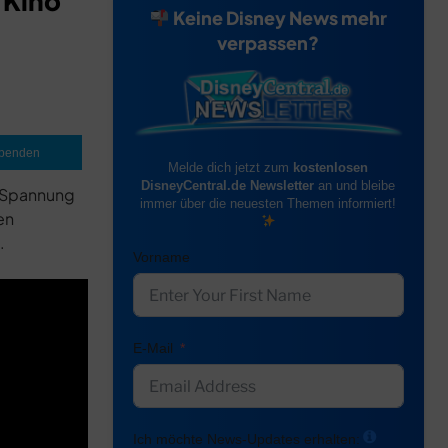
 Kino
Keine Disney News mehr
verpassen?
penden
Melde dich jetzt zum
kostenlosen
DisneyCentral.de Newsletter
an und bleibe
t Spannung
immer über die neuesten Themen informiert!
en
.
Vorname
E-Mail
Ich möchte News-Updates erhalten: