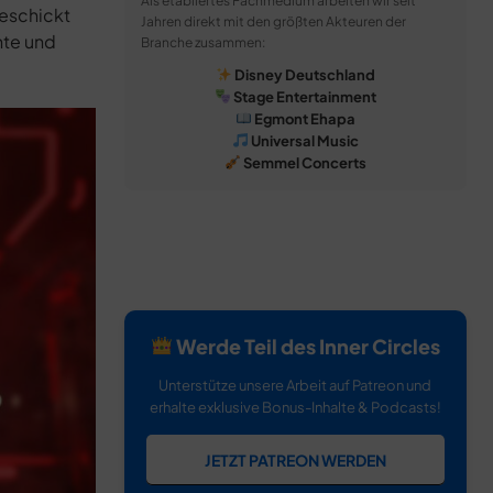
Als etabliertes Fachmedium arbeiten wir seit
geschickt
Jahren direkt mit den größten Akteuren der
nte und
Branche zusammen:
Disney Deutschland
Stage Entertainment
Egmont Ehapa
Universal Music
Semmel Concerts
Werde Teil des Inner Circles
Unterstütze unsere Arbeit auf Patreon und
erhalte exklusive Bonus-Inhalte & Podcasts!
JETZT PATREON WERDEN