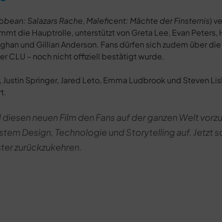
ibbean: Salazars Rache
,
Maleficent: Mächte der Finsternis
) v
mt die Hauptrolle, unterstützt von Greta Lee, Evan Peters,
aghan und Gillian Anderson. Fans dürfen sich zudem über di
er CLU – noch nicht offiziell bestätigt wurde.
er, Justin Springer, Jared Leto, Emma Ludbrook und Steven Li
t.
d diesen neuen Film den Fans auf der ganzen Welt vorzu
m Design, Technologie und Storytelling auf. Jetzt s
ster zurückzukehren.