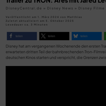
Trailer zu TRON: Ares mit Jared L
DisneyCentral.de
»
Disney News
»
Disney Filme
Veröffentlicht am 1. März 2024
von
Matthias
Zuletzt aktualisiert am
5. Oktober 2025
Lesedauer ca. 3 Minuten
teilen
teilen
teilen
Disney hat am vergangenen Wochenende den ersten Traile
erwarteten dritten Teil der bahnbrechenden
Tron
-Filmre
deutschen Kinos starten und verspricht, die Grenzen zwis