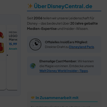
Über DisneyCentral.de
Seit
2006
teilen wir unsere Leidenschaft für
Disney – das bedeutet über
20 Jahre geballte
Medien-Expertise
und Insider-Wissen.
DISNEYLAN
Disneyland
MEDIAMARKT
LEGO
LEGO Disney Junior
Le robot d'Iron Man
Marvel 11209 Ultron vs.
contre Ultron
Tickets an
Offizielles InsidEars Mitglied:
Iron Man Bausatz,
15,99 €
14,99 €
Mehrfarbig
Direkter Draht zu
Disneyland Paris
.
Ansehen →
Ansehen →
Ehemalige Cast Member:
Wir kennen
die Magie von innen. Entdecke unsere
Walt Disney World Insider-Tipps
.
In Zusammenarbeit mit