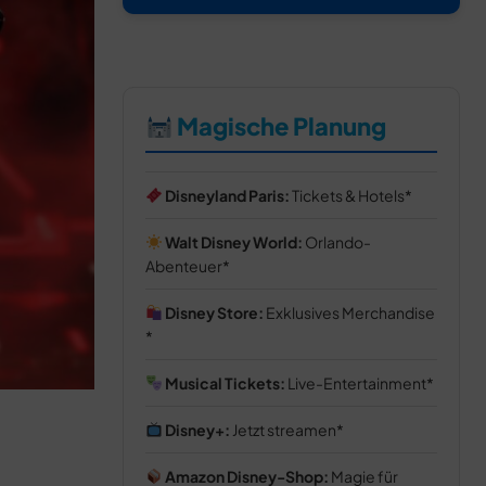
Magische Planung
Disneyland Paris:
Tickets & Hotels
Walt Disney World:
Orlando-
Abenteuer
Disney Store:
Exklusives Merchandise
Musical Tickets:
Live-Entertainment
Disney+:
Jetzt streamen
Amazon Disney-Shop:
Magie für