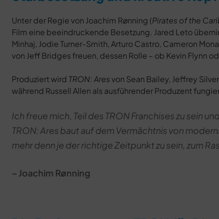
Unter der Regie von Joachim Rønning (
Pirates of the Car
Film eine beeindruckende Besetzung. Jared Leto übernim
Minhaj, Jodie Turner-Smith, Arturo Castro, Cameron Mon
von Jeff Bridges freuen, dessen Rolle – ob Kevin Flynn od
Produziert wird
TRON: Ares
von Sean Bailey, Jeffrey Silv
während Russell Allen als ausführender Produzent fungier
Ich freue mich, Teil des TRON Franchises zu sein un
TRON: Ares baut auf dem Vermächtnis von modernste
mehr denn je der richtige Zeitpunkt zu sein, zum Ra
– Joachim Rønning