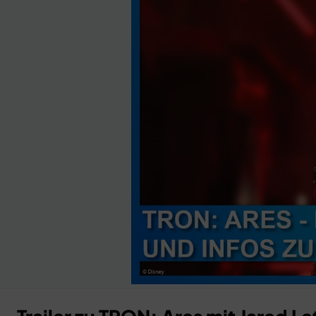
Anzeige
×