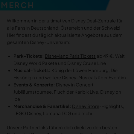
MERCH
MERCH
DEALS
Willkommen in der ultimativen Disney Deal-Zentrale für
MEIN HQ
50
alle Fans in Deutschland, Österreich und der Schweiz!
Hier findest du täglich aktualisierte Angebote aus dem
gesamten Disney-Universum:
Park-Tickets:
Disneyland Paris Tickets
ab 49 €, Walt
Disney World Pakete und Disney Cruise Line
Musical-Tickets:
König der Löwen Hamburg
, Die
Eiskönigin und weitere Disney-Musicals über Eventim
Events & Konzerte:
Disney in Concert
Jubiläumstournee, Fluch der Karibik Live, Disney on
Ice
Merchandise & Fanartikel:
Disney Store
-Highlights,
LEGO Disney
,
Lorcana
TCG und mehr
Unsere Partnerlinks führen dich direkt zu den besten