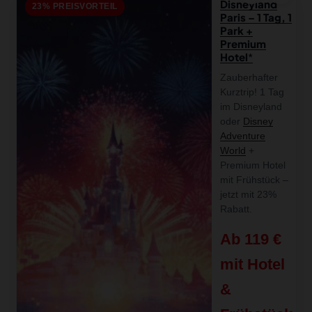
Disneyland
23% PREISVORTEIL
Paris – 1 Tag, 1
Park +
Premium
Hotel
Zauberhafter
Kurztrip! 1 Tag
im Disneyland
oder
Disney
Adventure
World
+
Premium Hotel
mit Frühstück –
jetzt mit 23%
Rabatt.
Ab 119 €
mit Hotel
&