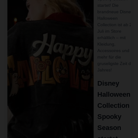
startet! Die
brandneue Disney
Halloween
Collection ist ab 27.
Juli im Store
erhältlich – mit
Kleidung,
Accessoires und
mehr für die
gruseligste Zeit des
Jahres!
Disney
Halloween
Collection –
Spooky
Season