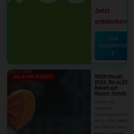
Jetzt
entdecken
ZUR
KOLLEKTION
❯
favorite
share
WDW Herbst
BIS ZU 20% RABATT
2026: Bis zu 20%
Rabatt auf
Resort-Hotels
Erlebe vier
magische
Themenparks mit
bis zu 20% Rabatt
auf Deluxe Resort
notifications
close
Hotels! Flexible