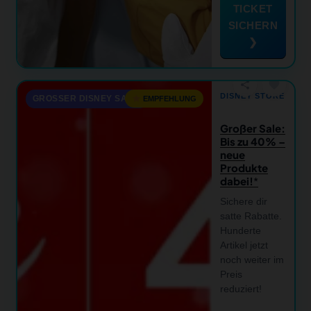
TICKET
SICHERN
❯
favorite
share
DISNEY STORE
GROSSER DISNEY SALE!
EMPFEHLUNG
Großer Sale:
Bis zu 40% –
neue
Produkte
dabei!
Sichere dir
satte Rabatte.
Hunderte
Artikel jetzt
noch weiter im
Preis
reduziert!