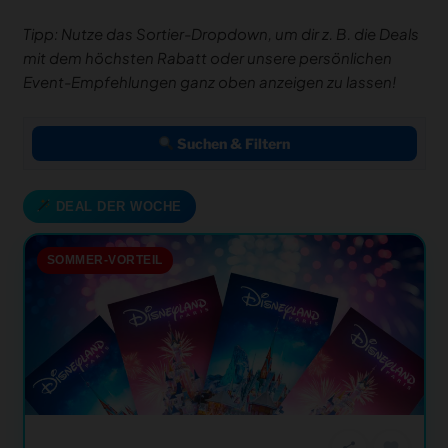
Tipp: Nutze das Sortier-Dropdown, um dir z. B. die Deals
mit dem höchsten Rabatt oder unsere persönlichen
Event-Empfehlungen ganz oben anzeigen zu lassen!
Suchen & Filtern
DEAL DER WOCHE
SOMMER-VORTEIL
favorite
share