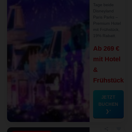
Tage beide
Disneyland
Paris Parks –
Premium Hotel
mit Frühstück,
19% Rabatt.
Ab 269 €
mit Hotel
&
Frühstück
JETZT
BUCHEN
❯
favorite
share