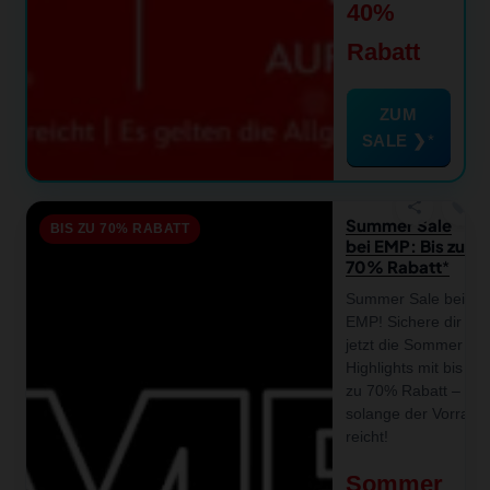
40%
Rabatt
ZUM
SALE ❯
favorite
share
Summer Sale
BIS ZU 70% RABATT
bei EMP: Bis zu
70% Rabatt
Summer Sale bei
EMP! Sichere dir
jetzt die Sommer
Highlights mit bis
zu 70% Rabatt –
solange der Vorrat
reicht!
Sommer