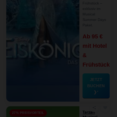
Frühstück –
exklusiv im
Musical
Summer Days
Paket.
Ab 95 €
mit Hotel
&
Frühstück
JETZT
BUCHEN
❯
favorite
share
Tarzan
27% PREISVORTEIL
Musical-