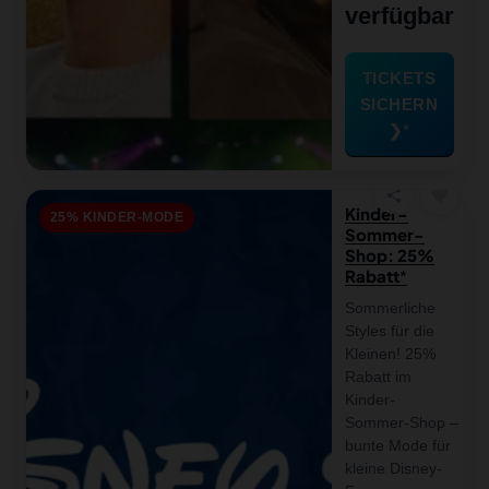
verfügbar
TICKETS
SICHERN
❯
favorite
share
Kinder-
25% KINDER-MODE
Sommer-
Shop: 25%
Rabatt
Sommerliche
Styles für die
Kleinen! 25%
Rabatt im
Kinder-
Sommer-Shop –
bunte Mode für
kleine Disney-