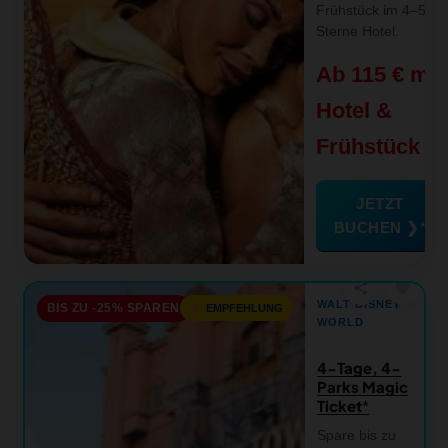
Frühstück im 4–5-
Sterne Hotel.
Ab 115 € mit
Hotel &
Frühstück
JETZT
BUCHEN ❯
favorite
share
WALT DISNEY
BIS ZU -25% SPAREN
EMPFEHLUNG
WORLD
4-Tage, 4-
Parks Magic
Ticket
Spare bis zu