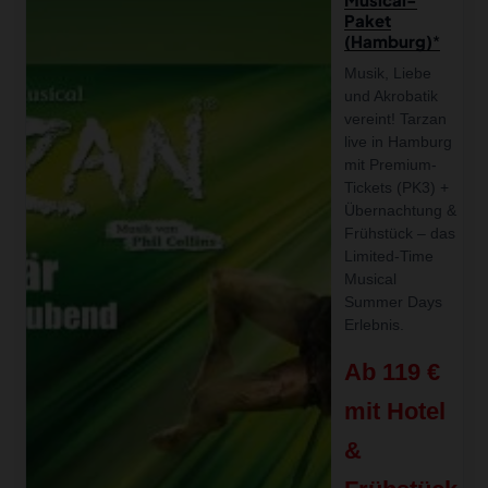
Paket
(Hamburg)
Musik, Liebe
und Akrobatik
vereint! Tarzan
live in Hamburg
mit Premium-
Tickets (PK3) +
Übernachtung &
Frühstück – das
Limited-Time
Musical
Summer Days
Erlebnis.
Ab 119 €
mit Hotel
&