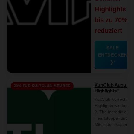
Highlights
bis zu 70%
reduziert
SALE
ENTDECKEN
❯
KultClub August:
20% FÜR KULTCLUB-MEMBER
Highlights
KultClub-Vorrecht im
Highlights wie belieb
2, The Incredibles), 
Heartstopper und LE
Mitglieder (kostenlos