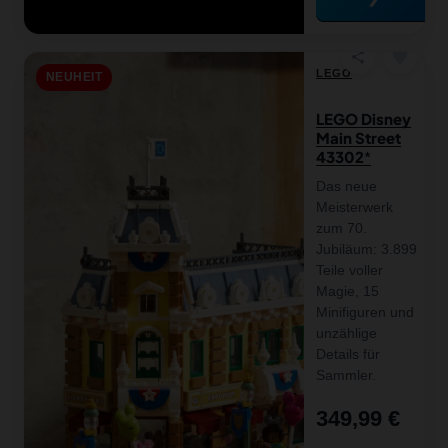
favorite
share
LEGO
NEUHEIT
LEGO Disney
Main Street
43302
Das neue
Meisterwerk
zum 70.
Jubiläum: 3.899
Teile voller
Magie, 15
Minifiguren und
unzählige
Details für
Sammler.
349,99 €