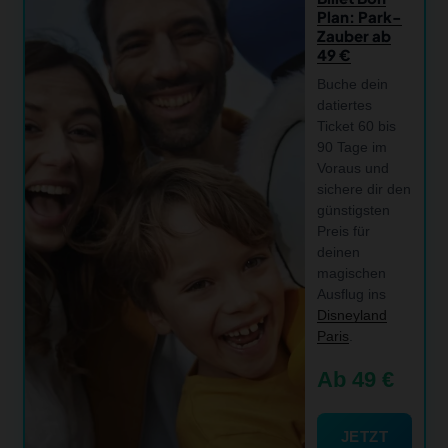
Plan: Park-
Zauber ab
49 €
Buche dein
datiertes
Ticket 60 bis
90 Tage im
Voraus und
sichere dir den
günstigsten
Preis für
deinen
magischen
Ausflug ins
Disneyland
Paris
.
Ab 49 €
JETZT