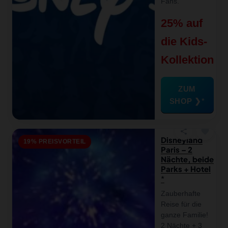
Fans.
25% auf
die Kids-
Kollektion
ZUM
SHOP ❯
favorite
share
Disneyland
19% PREISVORTEIL
Paris – 2
Nächte, beide
Parks + Hotel
Zauberhafte
Reise für die
ganze Familie!
2 Nächte + 3