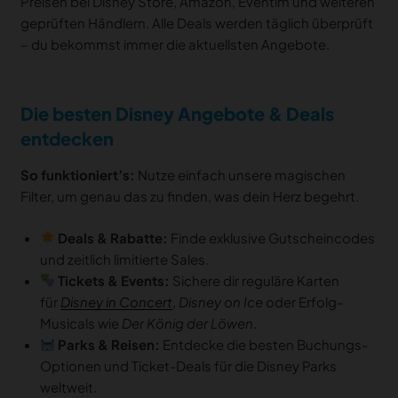
Preisen bei Disney Store, Amazon, Eventim und weiteren
geprüften Händlern. Alle Deals werden täglich überprüft
– du bekommst immer die aktuellsten Angebote.
Die besten Disney Angebote & Deals
entdecken
So funktioniert’s:
Nutze einfach unsere magischen
Filter, um genau das zu finden, was dein Herz begehrt.
Deals & Rabatte:
Finde exklusive Gutscheincodes
und zeitlich limitierte Sales.
Tickets & Events:
Sichere dir reguläre Karten
für
Disney in Concert
,
Disney on Ice
oder Erfolg-
Musicals wie
Der König der Löwen
.
Parks & Reisen:
Entdecke die besten Buchungs-
Optionen und Ticket-Deals für die Disney Parks
weltweit.