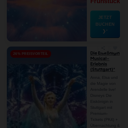
Frühstück
JETZT
BUCHEN
❯
favorite
share
Die Eiskönigin
26% PREISVORTEIL
Musical-
Erlebnis
(Stuttgart)
Anna, Elsa und
die Magie von
Arendelle live!
Disneys Die
Eiskönigin in
Stuttgart mit
Premium-
Tickets (PK4) +
Übernachtung &