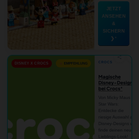
JETZT
ANSEHEN
&
SICHERN
❯
favorite
share
CROCS
DISNEY X CROCS
EMPFEHLUNG
Magische
Disney-Designs
bei Crocs
Von Micky Maus bis
Star Wars:
Entdecke die
riesige Auswahl an
Disney-Designs und
finde deinen neuen
Lieblings-Look!