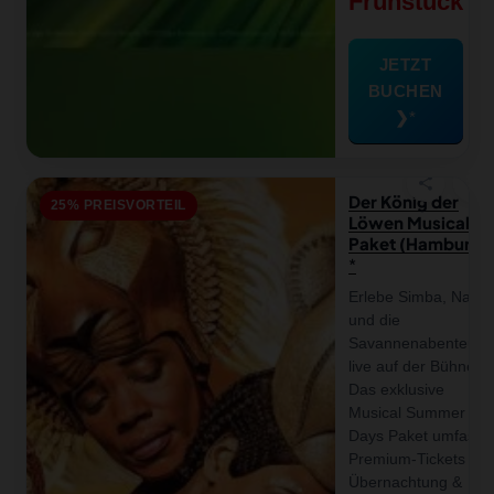
Frühstück
JETZT
BUCHEN
❯
favorite
share
Der König der
25% PREISVORTEIL
Löwen Musical-
Paket (Hamburg)
Erlebe Simba, Nala
und die
Savannenabenteuer
live auf der Bühne!
Das exklusive
Musical Summer
Days Paket umfasst
Premium-Tickets +
Übernachtung &