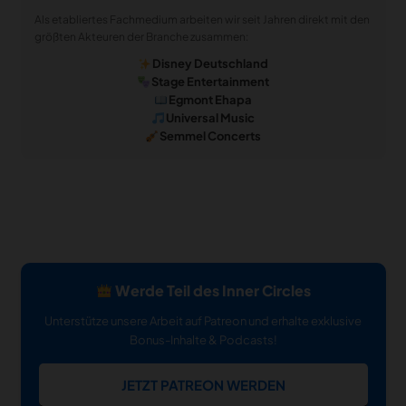
Als etabliertes Fachmedium arbeiten wir seit Jahren direkt mit den
größten Akteuren der Branche zusammen:
Disney Deutschland
Stage Entertainment
Egmont Ehapa
Universal Music
Semmel Concerts
Werde Teil des Inner Circles
Unterstütze unsere Arbeit auf Patreon und erhalte exklusive
Bonus-Inhalte & Podcasts!
JETZT PATREON WERDEN