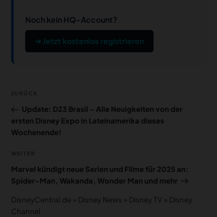
Noch kein HQ-Account?
➔ Jetzt kostenlos registrieren
Beitragsnavigation
Vorheriger
ZURÜCK
Beitrag
Update: D23 Brasil – Alle Neuigkeiten von der
ersten Disney Expo in Lateinamerika dieses
Wochenende!
Nächster
WEITER
Beitrag
Marvel kündigt neue Serien und Filme für 2025 an:
Spider-Man, Wakanda, Wonder Man und mehr
DisneyCentral.de
»
Disney News
»
Disney TV
»
Disney
Channel