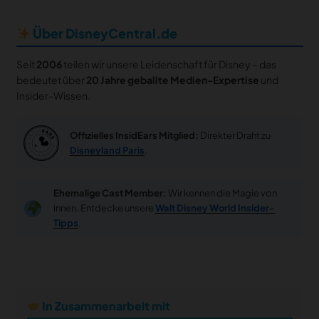
Über DisneyCentral.de
Seit
2006
teilen wir unsere Leidenschaft für Disney – das
bedeutet über
20 Jahre geballte Medien-Expertise
und
Insider-Wissen.
Offizielles InsidEars Mitglied:
Direkter Draht zu
Disneyland Paris
.
Ehemalige Cast Member:
Wir kennen die Magie von
innen. Entdecke unsere
Walt Disney World Insider-
Tipps
.
In Zusammenarbeit mit