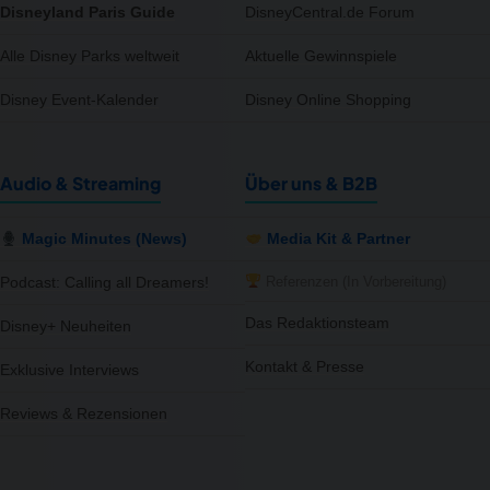
Disneyland Paris Guide
DisneyCentral.de Forum
Alle Disney Parks weltweit
Aktuelle Gewinnspiele
Disney Event-Kalender
Disney Online Shopping
Audio & Streaming
Über uns & B2B
Magic Minutes (News)
Media Kit & Partner
Referenzen (In Vorbereitung)
Podcast: Calling all Dreamers!
Das Redaktionsteam
Disney+ Neuheiten
Kontakt & Presse
Exklusive Interviews
notifications
close
Reviews & Rezensionen
Wir haben 14 neue Produkte für dich gefunden – schau rein!
14 neue Artikel verfügbar – von MediaMarkt, EMP DE.
Vor 47 Min.
NEWS