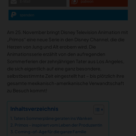
E-Mail
patreon
spenden
Am 25. November bringt Disney Television Animation mit
„Primos“
eine neue Serie in den Disney Channel, die die
Herzen von Jung und Alt erobern wird. Die
Animationsserie erzählt von den aufregenden
Sommerferien der zehnjährigen Tater aus Los Angeles,
die sich eigentlich auf eine ganz besondere,
selbstbestimmte Zeit eingestellt hat – bis plötzlich ihre
gesamte mexikanisch-amerikanische Verwandtschaft
zu Besuch kommt!
Inhaltsverzeichnis
Taters Sommerpläne geraten ins Wanken
Primos – inspiriert vom Leben der Produzentin
Coming-of-Age für die ganze Familie