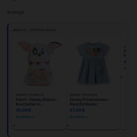
Anzeige
ANZEIGE · EMPFEHLUNGEN
DISNEY 
Walt Di
Fußballs
Erwac
42,00
Ansehe
DISNEY STORE DE
DISNEY STORE DE
Patch - Disney Babies -
Disney Prinzessinnen -
Kuscheltier in
Kleid für Kinder
Wickeldecke
39,00 €
47,00 €
Ansehen →
Ansehen →