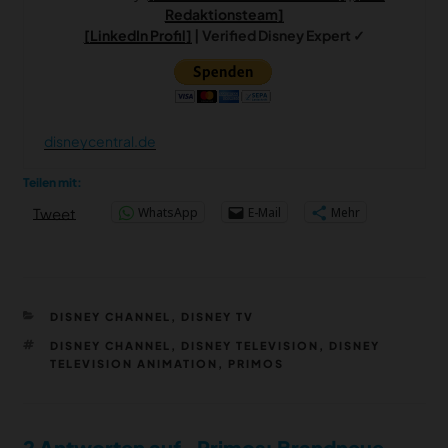
Redaktionsteam]
[LinkedIn Profil]
| Verified Disney Expert ✓
disneycentral.de
Teilen mit:
WhatsApp
E-Mail
Mehr
Tweet
KATEGORIEN
DISNEY CHANNEL
,
DISNEY TV
SCHLAGWÖRTER
DISNEY CHANNEL
,
DISNEY TELEVISION
,
DISNEY
TELEVISION ANIMATION
,
PRIMOS
2 Antworten auf „Primos: Brandneue