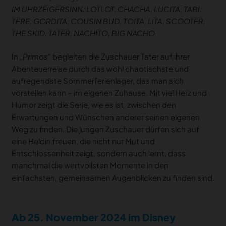
IM UHRZEIGERSINN: LOTLOT, CHACHA, LUCITA, TABI,
TERE, GORDITA, COUSIN BUD, TOITA, LITA, SCOOTER,
THE SKID, TATER, NACHITO, BIG NACHO
In
„Primos“
begleiten die Zuschauer Tater auf ihrer
Abenteuerreise durch das wohl chaotischste und
aufregendste Sommerferienlager, das man sich
vorstellen kann – im eigenen Zuhause. Mit viel Herz und
Humor zeigt die Serie, wie es ist, zwischen den
Erwartungen und Wünschen anderer seinen eigenen
Weg zu finden. Die jungen Zuschauer dürfen sich auf
eine Heldin freuen, die nicht nur Mut und
Entschlossenheit zeigt, sondern auch lernt, dass
manchmal die wertvollsten Momente in den
einfachsten, gemeinsamen Augenblicken zu finden sind.
Ab 25. November 2024 im Disney