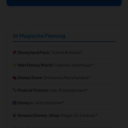
Magische Planung
Disneyland Paris:
Tickets & Hotels
Walt Disney World:
Orlando-Abenteuer
Disney Store:
Exklusives Merchandise
Musical Tickets:
Live-Entertainment
Disney+:
Jetzt streamen
Amazon Disney-Shop:
Magie für Zuhause
Hinweis: Bei Buchung/Kauf über diese Links erhalten wir eine kleine