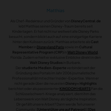
Matthias
Als Chef-Redakteur und Gründer von
DisneyCentral.de
lebt Matthias seinen Disney-Traum bereits seit
Kindertagen. Er hat nicht nur weltweit alle Disney Parks
besucht, sondern blickt auch auf eine einzigartige Karriere
hinter den Kulissen zurück: Matthias arbeitete als
Cast
Member
in
Disneyland Paris
sowie im
Cultural
Representative Program (CRP)
in
Walt Disney World
,
Florida. Zudem erhielt er exklusive Einblicke direkt in den
Walt Disney Studios
in Burbank.
Der
studierte Medien-Experte
verbindet seit der
Gründung des Portals im Jahr 2006 journalistische
Professionalität mit echter Insider-Expertise. Wenn er
nicht gerade über die neuesten
Disney+ Highlights
berichtet oder als passionierter
KINGDOM HEARTS
Fan die
Schlüsselschwert-Kriege analysiert, dient ihm das
Lebenswerk von Walt Disney als tägliche Inspiration.
Dir gefällt unsere Arbeit? Dann werde Teil unserer
Community:
[Unterstütze uns auf Patreon]
|
[Das