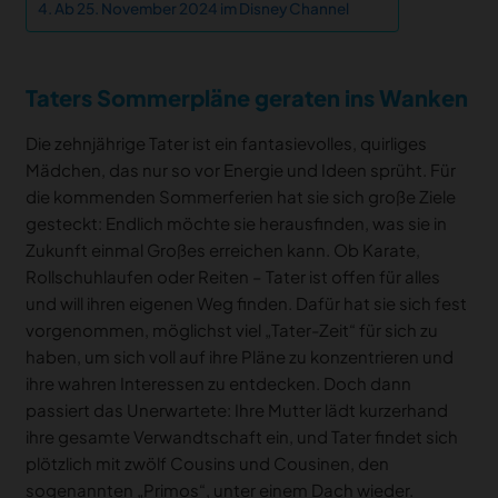
Ab 25. November 2024 im Disney Channel
Taters Sommerpläne geraten ins Wanken
Die zehnjährige Tater ist ein fantasievolles, quirliges
Mädchen, das nur so vor Energie und Ideen sprüht. Für
die kommenden Sommerferien hat sie sich große Ziele
gesteckt: Endlich möchte sie herausfinden, was sie in
Zukunft einmal Großes erreichen kann. Ob Karate,
Rollschuhlaufen oder Reiten – Tater ist offen für alles
und will ihren eigenen Weg finden. Dafür hat sie sich fest
vorgenommen, möglichst viel „Tater-Zeit“ für sich zu
haben, um sich voll auf ihre Pläne zu konzentrieren und
ihre wahren Interessen zu entdecken. Doch dann
passiert das Unerwartete: Ihre Mutter lädt kurzerhand
ihre gesamte Verwandtschaft ein, und Tater findet sich
plötzlich mit zwölf Cousins und Cousinen, den
sogenannten „Primos“, unter einem Dach wieder.