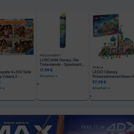
MEDIAMARKT
LORCANA Disney: Die
Tintenlande - Spielmatte
THALIA
Vaiana Spielmatte,
17,99 €
puzzle 4x100 Teile
LEGO ǀ Disney
Mehrfarbig
Ansehen →
y Vaiana 2 -
Prinzessinnenschloss m
uer in Ozeanien
Haustieren, Bau- &
€
97,98 €
Spielset 43267
n →
Ansehen →