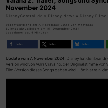
Vaiana 2: Trailer, Songs und Syn
November 2024
DisneyCentral.de
»
Disney News
»
Disney Filme
Veröffentlicht am 7. November 2024
von
Matthias
Zuletzt aktualisiert am
15. Dezember 2024
Lesedauer ca. 4 Minuten
teilen
teilen
teilen
Update vom 7. November 2024:
Disney hat den brandn
Version wird von Auli’i Cravalho, der Originalstimme von 
Film-Version dieses Songs geben wird. Hört hier rein, da