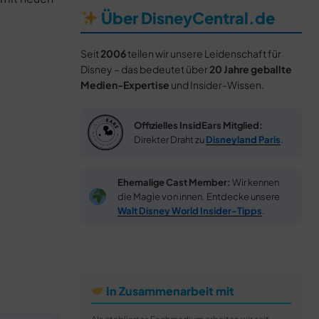
Über DisneyCentral.de
Seit
2006
teilen wir unsere Leidenschaft für
Disney – das bedeutet über
20 Jahre geballte
Medien-Expertise
und Insider-Wissen.
Offizielles InsidEars Mitglied:
Direkter Draht zu
Disneyland Paris
.
Ehemalige Cast Member:
Wir kennen
die Magie von innen. Entdecke unsere
Walt Disney World Insider-Tipps
.
In Zusammenarbeit mit