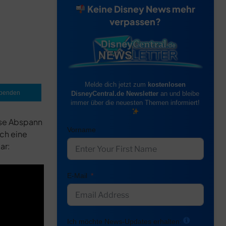
Keine Disney News mehr
verpassen?
Melde dich jetzt zum
kostenlosen
penden
DisneyCentral.de Newsletter
an und bleibe
immer über die neuesten Themen informiert!
ese Abspann
Vorname
uch eine
ar:
E-Mail
Ich möchte News-Updates erhalten: