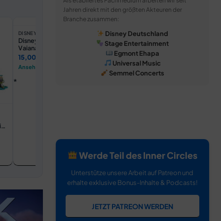
Als etabliertes Fachmedium arbeiten wir seit
Jahren direkt mit den größten Akteuren der
Branche zusammen:
DISNEYLAN
Disneyland
Disney Deutschland
DISNEY STORE DE
DISNEY STORE DE
Disney Store Japan -
Vaiana 2 - Kostümkleid für
Stage Entertainment
Vaiana - Tamatoa -
Kinder
Tickets an
Egmont Ehapa
Urupocha-Chan - Mini-
15,00 €
61,00 €
Kuscheltier - 10 cm
Universal Music
Ansehen →
Ansehen →
Semmel Concerts
it
Werde Teil des Inner Circles
Unterstütze unsere Arbeit auf Patreon und
erhalte exklusive Bonus-Inhalte & Podcasts!
JETZT PATREON WERDEN