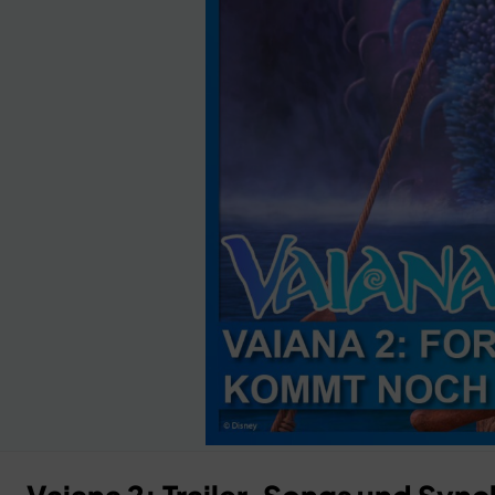
Anzeige
×