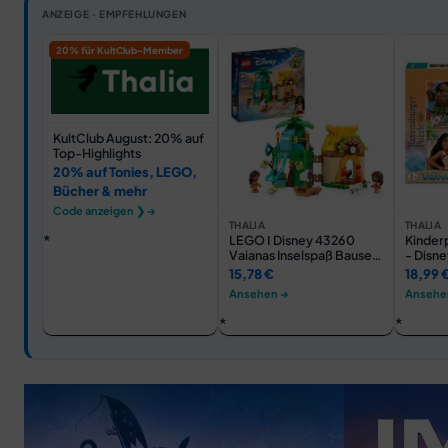
ANZEIGE · EMPFEHLUNGEN
20% für KultClub-Member
KultClub August: 20% auf
Top-Highlights
20% auf Tonies, LEGO,
Bücher & mehr
Code anzeigen ❯ →
THALIA
THALIA
LEGO ǀ Disney 43260
Kinder
Vaianas Inselspaß Bauset,
- Disne
Baubares Spielzeughaus
Abente
15,78 €
18,99 
Ansehen →
Ansehe