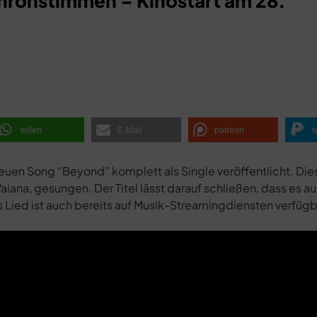
chronstimmen – Kinostart am 28.
teilen
E-Mail
patreon
s
euen Song “Beyond” komplett als Single veröffentlicht. Di
Vaiana, gesungen. Der Titel lässt darauf schließen, dass es a
s Lied ist auch bereits auf Musik-Streamingdiensten verfügb