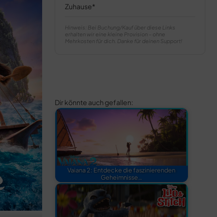
Zuhause
Hinweis: Bei Buchung/Kauf über diese Links
erhalten wir eine kleine Provision – ohne
Mehrkosten für dich. Danke für deinen Support!
Dir könnte auch gefallen:
Vaiana 2: Entdecke die faszinierenden
Geheimnisse…