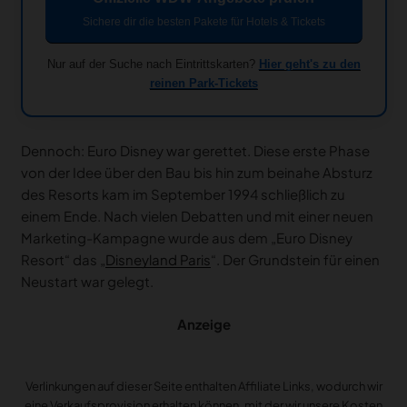
Sichere dir die besten Pakete für Hotels & Tickets
Nur auf der Suche nach Eintrittskarten?
Hier geht's zu den
reinen Park-Tickets
Dennoch: Euro Disney war gerettet. Diese erste Phase
von der Idee über den Bau bis hin zum beinahe Absturz
des Resorts kam im September 1994 schließlich zu
einem Ende. Nach vielen Debatten und mit einer neuen
Marketing-Kampagne wurde aus dem „Euro Disney
Resort“ das „
Disneyland Paris
“. Der Grundstein für einen
Neustart war gelegt.
Anzeige
Verlinkungen auf dieser Seite enthalten Affiliate Links, wodurch wir
eine Verkaufsprovision erhalten können, mit der wir unsere Kosten