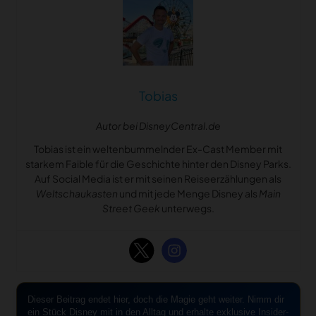
Tobias
Autor bei DisneyCentral.de
Tobias ist ein weltenbummelnder Ex-Cast Member mit
starkem Faible für die Geschichte hinter den Disney Parks.
Auf Social Media ist er mit seinen Reiseerzählungen als
Weltschaukasten
und mit jede Menge Disney als
Main
Street Geek
unterwegs.
Dieser Beitrag endet hier, doch die Magie geht weiter. Nimm dir
ein Stück Disney mit in den Alltag und erhalte exklusive Insider-