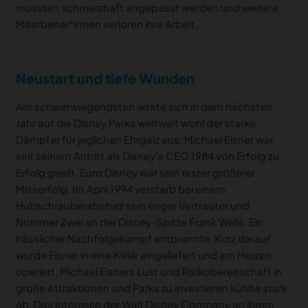
mussten schmerzhaft angepasst werden und weitere
Mitarbeiter*innen verloren ihre Arbeit.
Neustart und tiefe Wunden
Am schwerwiegendsten wirkte sich in dem nächsten
Jahr auf die Disney Parks weltweit wohl der starke
Dämpfer für jeglichen Ehrgeiz aus: Michael Eisner war
seit seinem Antritt als Disney’s CEO 1984 von Erfolg zu
Erfolg geeilt. Euro Disney war sein erster größerer
Misserfolg. Im April 1994 verstarb bei einem
Hubschrauberabsturz sein enger Vertrauter und
Nummer Zwei an der Disney-Spitze Frank Wells. Ein
hässlicher Nachfolgekampf entbrannte. Kurz darauf
wurde Eisner in eine Klinik eingeliefert und am Herzen
operiert. Michael Eisners Lust und Risikobereitschaft in
große Attraktionen und Parks zu investieren kühlte stark
ab. Das Interesse der Walt Disney Company an ihrem