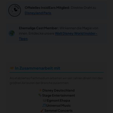
Offizielles InsidEars Mitglied:
Direkter Draht zu
Disneyland Paris
.
Ehemalige Cast Member:
Wir kennen die Magie von
innen. Entdecke unsere
Walt Disney World Insider-
Tipps
.
In Zusammenarbeit mit
Als etabliertes Fachmedium arbeiten wir seit Jahren direkt mit den
größten Akteuren der Branche zusammen:
Disney Deutschland
Stage Entertainment
Egmont Ehapa
Universal Music
Semmel Concerts
notifications
close