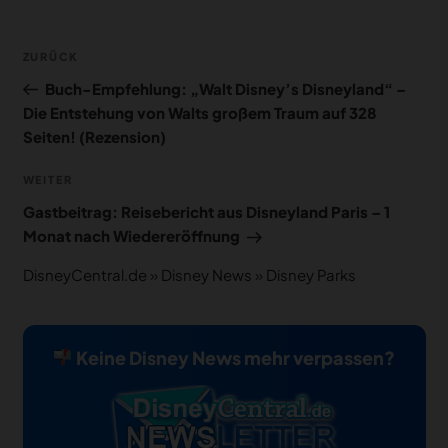
Beitragsnavigation
Vorheriger
ZURÜCK
Beitrag
Buch-Empfehlung: „Walt Disney’s Disneyland“ –
Die Entstehung von Walts großem Traum auf 328
Seiten! (Rezension)
Nächster
WEITER
Beitrag
Gastbeitrag: Reisebericht aus Disneyland Paris – 1
Monat nach Wiedereröffnung
DisneyCentral.de
»
Disney News
»
Disney Parks
Keine Disney News mehr verpassen?