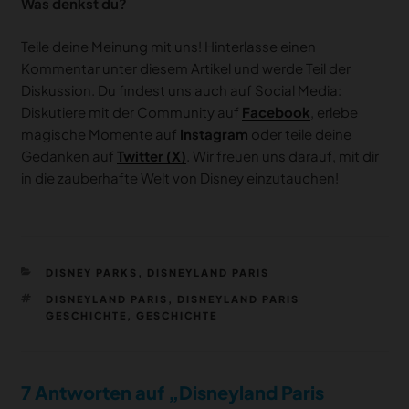
Was denkst du?
Teile deine Meinung mit uns! Hinterlasse einen
Kommentar unter diesem Artikel und werde Teil der
Diskussion. Du findest uns auch auf Social Media:
Diskutiere mit der Community auf
Facebook
, erlebe
magische Momente auf
Instagram
oder teile deine
Gedanken auf
Twitter (X)
. Wir freuen uns darauf, mit dir
in die zauberhafte Welt von Disney einzutauchen!
KATEGORIEN
DISNEY PARKS
,
DISNEYLAND PARIS
SCHLAGWÖRTER
DISNEYLAND PARIS
,
DISNEYLAND PARIS
GESCHICHTE
,
GESCHICHTE
7 Antworten auf „Disneyland Paris