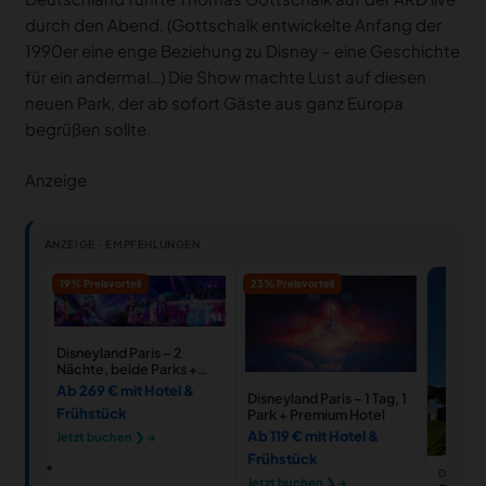
durch den Abend. (Gottschalk entwickelte Anfang der
1990er eine enge Beziehung zu Disney – eine Geschichte
für ein andermal…) Die Show machte Lust auf diesen
neuen Park, der ab sofort Gäste aus ganz Europa
begrüßen sollte.
Anzeige
ANZEIGE · EMPFEHLUNGEN
19% Preisvorteil
23% Preisvorteil
Disneyland Paris – 2
Nächte, beide Parks +
Hotel
Ab 269 € mit Hotel &
Disneyland Paris – 1 Tag, 1
Frühstück
Park + Premium Hotel
Ab 119 € mit Hotel &
Jetzt buchen ❯ →
Frühstück
DISNEYL
Jetzt buchen ❯ →