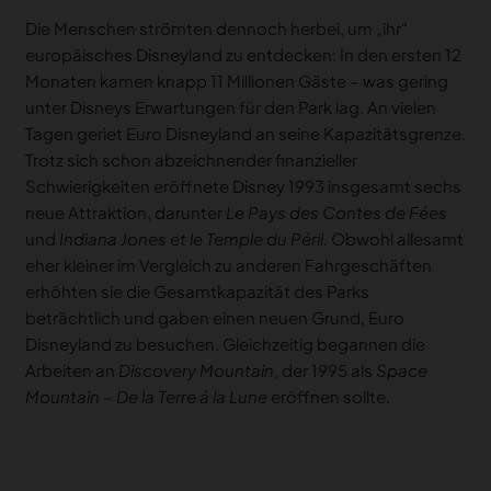
Die Menschen strömten dennoch herbei, um „ihr“
europäisches Disneyland zu entdecken: In den ersten 12
Monaten kamen knapp 11 Millionen Gäste – was gering
unter Disneys Erwartungen für den Park lag. An vielen
Tagen geriet Euro Disneyland an seine Kapazitätsgrenze.
Trotz sich schon abzeichnender finanzieller
Schwierigkeiten eröffnete Disney 1993 insgesamt sechs
neue Attraktion, darunter
Le Pays des Contes de Fées
und
Indiana Jones et le Temple du Péril.
Obwohl allesamt
eher kleiner im Vergleich zu anderen Fahrgeschäften
erhöhten sie die Gesamtkapazität des Parks
beträchtlich und gaben einen neuen Grund, Euro
Disneyland zu besuchen. Gleichzeitig begannen die
Arbeiten an
Discovery Mountain
, der 1995 als
Space
Mountain – De la Terre á la Lune
eröffnen sollte.