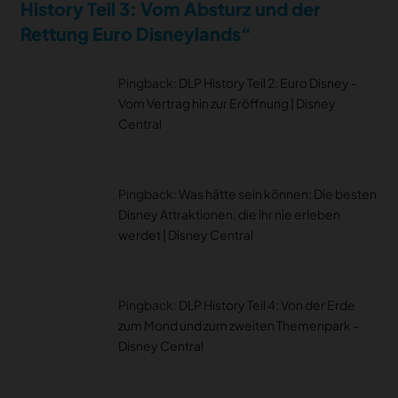
History Teil 3: Vom Absturz und der
Rettung Euro Disneylands“
Pingback:
DLP History Teil 2: Euro Disney -
Vom Vertrag hin zur Eröffnung | Disney
Central
Pingback:
Was hätte sein können: Die besten
Disney Attraktionen, die ihr nie erleben
werdet | Disney Central
Pingback:
DLP History Teil 4: Von der Erde
zum Mond und zum zweiten Themenpark –
Disney Central