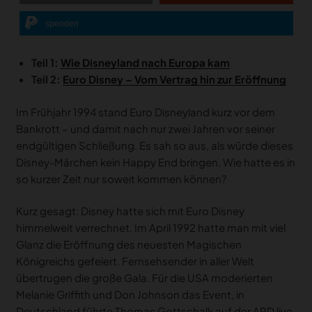
spenden
Teil 1:
Wie Disneyland nach Europa kam
Teil 2:
Euro Disney – Vom Vertrag hin zur Eröffnung
Im Frühjahr 1994 stand Euro Disneyland kurz vor dem
Bankrott – und damit nach nur zwei Jahren vor seiner
endgültigen Schließung. Es sah so aus, als würde dieses
Disney-Märchen kein Happy End bringen. Wie hatte es in
so kurzer Zeit nur soweit kommen können?
Kurz gesagt: Disney hatte sich mit Euro Disney
himmelweit verrechnet. Im April 1992 hatte man mit viel
Glanz die Eröffnung des neuesten Magischen
Königreichs gefeiert. Fernsehsender in aller Welt
übertrugen die große Gala. Für die USA moderierten
Melanie Griffith und Don Johnson das Event, in
Deutschland führte Thomas Gottschalk auf der ARD live