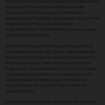
völlig unterschätzt. Es kam zu langen Schlangen vor den
wenigen geöffneten Lokalen und Beschwerden.
Überschätzt hatte Disney jedoch den Bedarf an
Restaurants mit Tischbedienung. Statt wie sich zu Hause
lange zu einem Mittag- oder Abendessen
zusammenzusetzen, stürmten die europäischen Gäste
die Fastfood-Restaurants.
Dort wo möglich passte Disney das Überangebot an
Tischbedienung an. (Zu den „Opfern“ zählte dabei das
Explorers’ Club Restaurant
, welches zu
Colonel Hathi’s
Pizza Outpost
wurde, sowie die Plätze von
Walt’s
im
Erdgeschoss – heute befindet sich hier
Lilly’s Boutique
.)
Für Irritation und viel Hohn in der Presse sorgte auch
Disneys anfängliche Weigerung, im Park Alkohol
auszuschenken. 1993 tauchten Wein und Bier auf
Speisekarten auf.
Sorgen bereitete außerdem der Verkauf von Andenken: