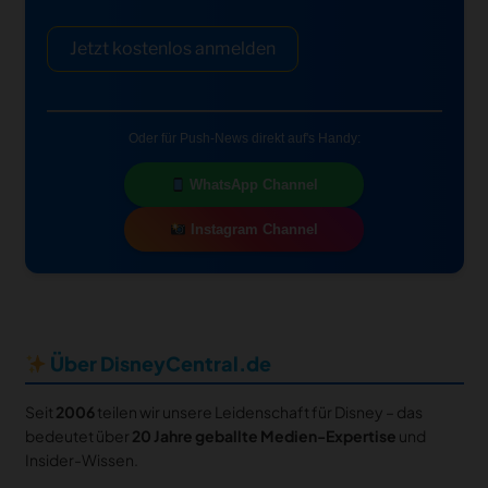
Jetzt kostenlos anmelden
Oder für Push-News direkt auf's Handy:
WhatsApp Channel
Instagram Channel
Über DisneyCentral.de
Seit
2006
teilen wir unsere Leidenschaft für Disney – das
bedeutet über
20 Jahre geballte Medien-Expertise
und
Insider-Wissen.