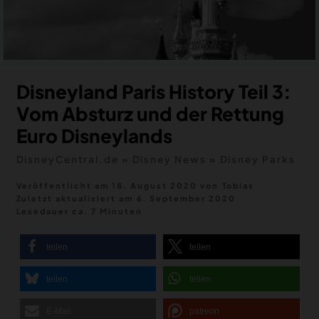
MERCH
DEALS
MEIN HQ
50
Disneyland Paris History Teil 3:
Vom Absturz und der Rettung
Euro Disneylands
DisneyCentral.de
»
Disney News
»
Disney Parks
Veröffentlicht am 18. August 2020
von
Tobias
Zuletzt aktualisiert am
6. September 2020
Lesedauer ca. 7 Minuten
teilen
teilen
teilen
teilen
E-Mail
patreon