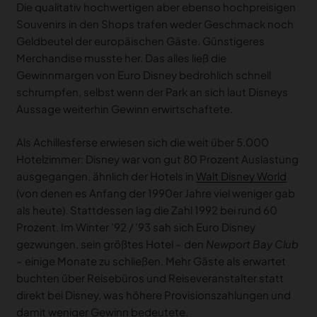
Die qualitativ hochwertigen aber ebenso hochpreisigen
Souvenirs in den Shops trafen weder Geschmack noch
Geldbeutel der europäischen Gäste. Günstigeres
Merchandise musste her. Das alles ließ die
Gewinnmargen von Euro Disney bedrohlich schnell
schrumpfen, selbst wenn der Park an sich laut Disneys
Aussage weiterhin Gewinn erwirtschaftete.
Als Achillesferse erwiesen sich die weit über 5.000
Hotelzimmer: Disney war von gut 80 Prozent Auslastung
ausgegangen, ähnlich der Hotels in
Walt Disney World
(von denen es Anfang der 1990er Jahre viel weniger gab
als heute). Stattdessen lag die Zahl 1992 bei rund 60
Prozent. Im Winter ’92 / ’93 sah sich Euro Disney
gezwungen, sein größtes Hotel – den
Newport Bay Club
– einige Monate zu schließen. Mehr Gäste als erwartet
buchten über Reisebüros und Reiseveranstalter statt
direkt bei Disney, was höhere Provisionszahlungen und
damit weniger Gewinn bedeutete.