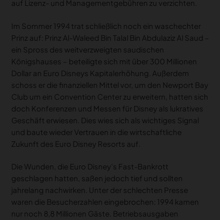
auf Lizenz- und Managementgebühren zu verzichten.
Im Sommer 1994 trat schließlich noch ein waschechter
Prinz auf: Prinz Al-Waleed Bin Talal Bin Abdulaziz Al Saud –
ein Spross des weitverzweigten saudischen
Königshauses – beteiligte sich mit über 300 Millionen
Dollar an Euro Disneys Kapitalerhöhung. Außerdem
schoss er die finanziellen Mittel vor, um den Newport Bay
Club um ein Convention Center zu erweitern, hatten sich
doch Konferenzen und Messen für Disney als lukratives
Geschäft erwiesen. Dies wies sich als wichtiges Signal
und baute wieder Vertrauen in die wirtschaftliche
Zukunft des Euro Disney Resorts auf.
Die Wunden, die Euro Disney’s Fast-Bankrott
geschlagen hatten, saßen jedoch tief und sollten
jahrelang nachwirken. Unter der schlechten Presse
waren die Besucherzahlen eingebrochen: 1994 kamen
nur noch 8,8 Millionen Gäste. Betriebsausgaben