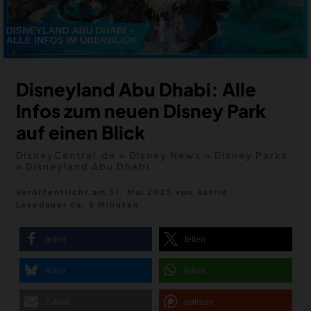
MERCH
DEALS
MEIN HQ
50
Disneyland Abu Dhabi: Alle
Infos zum neuen Disney Park
auf einen Blick
DisneyCentral.de
»
Disney News
»
Disney Parks
»
Disneyland Abu Dhabi
Veröffentlicht am 31. Mai 2025
von
Astrid
Lesedauer ca. 5 Minuten
teilen
teilen
teilen
teilen
E-Mail
patreon