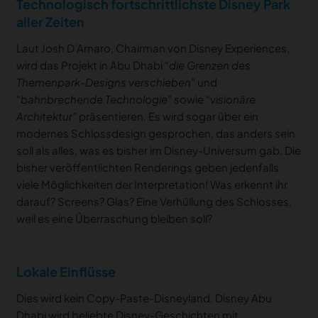
Technologisch fortschrittlichste Disney Park
aller Zeiten
Laut Josh D’Amaro, Chairman von Disney Experiences,
wird das Projekt in Abu Dhabi “
die Grenzen des
Themenpark-Designs verschieben
” und
“
bahnbrechende Technologie
” sowie “
visionäre
Architektur
” präsentieren. Es wird sogar über ein
modernes Schlossdesign gesprochen, das anders sein
soll als alles, was es bisher im Disney-Universum gab. Die
bisher veröffentlichten Renderings geben jedenfalls
viele Möglichkeiten der Interpretation! Was erkennt ihr
darauf? Screens? Glas? Eine Verhüllung des Schlosses,
weil es eine Überraschung bleiben soll?
Lokale Einflüsse
Dies wird kein Copy-Paste-Disneyland. Disney Abu
Dhabi wird beliebte Disney-Geschichten mit