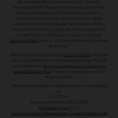
als einmal das Disneyland zu besuchen. Von einer
beachtlichen VHS-Kassetten Sammlung, über Disney
Interactive Spielen auf PC und Gameboy bis hin zu
Klaviernoten vieler Songs von Alan Menken – sie ist
regelrecht mit Disney aufgewachsen. Die Geschichten
sind Teil ihrer Identität. Zu ihrem 18. Geburtstag hat sich
endlich ihr Traum erfüllt und sie hat zum ersten Mal
Disneyland Paris
besucht. Und dann war es völlig um Astrid
geschehen.
Seither ist sie einmal pro Jahr in
Disneyland Paris
. 2018 sind
auch Tokyo Disneyland und DisneySea gefolgt. 2021 hat
sich außerdem ein
Buch mit Kurzgeschichten über ihren
allerersten Aufenthalt
verfasst – denn dieses Gefühl
vergisst man nie.
Meilensteine seitdem Astrid bei DisneyCentral an Board
ist:
D23 2024
Disneyland Anaheim 2024 & 2026
Walt Disney World
2025
Interview mit Alan Menken bei der Deutschlandpremiere