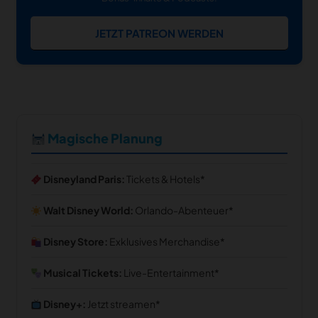
JETZT PATREON WERDEN
Magische Planung
Disneyland Paris:
Tickets & Hotels
Walt Disney World:
Orlando-Abenteuer
Disney Store:
Exklusives Merchandise
Musical Tickets:
Live-Entertainment
Disney+:
Jetzt streamen
notifications
close