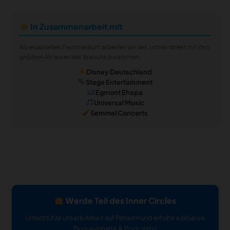
In Zusammenarbeit mit
Als etabliertes Fachmedium arbeiten wir seit Jahren direkt mit den
größten Akteuren der Branche zusammen:
Disney Deutschland
Stage Entertainment
Egmont Ehapa
Universal Music
Semmel Concerts
Werde Teil des Inner Circles
Unterstütze unsere Arbeit auf Patreon und erhalte exklusive
Bonus-Inhalte & Podcasts!