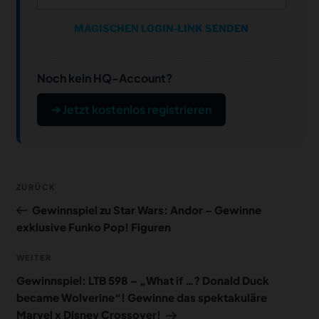
MAGISCHEN LOGIN-LINK SENDEN
Noch kein HQ-Account?
➔ Jetzt kostenlos registrieren
Beitragsnavigation
Vorheriger
ZURÜCK
Beitrag
Gewinnspiel zu Star Wars: Andor – Gewinne
exklusive Funko Pop! Figuren
Nächster
WEITER
Beitrag
Gewinnspiel: LTB 598 – „What if …? Donald Duck
became Wolverine“! Gewinne das spektakuläre
Marvel x Disney Crossover!