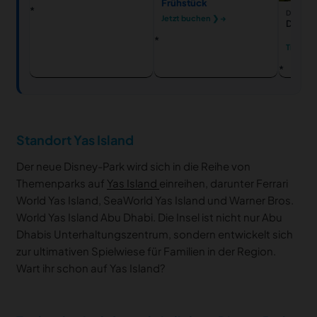
Frühstück
DISNEYL
Jetzt buchen ❯ →
Disneyl
Tickets
Standort Yas Island
Der neue Disney-Park wird sich in die Reihe von
Themenparks auf
Yas Island
einreihen, darunter Ferrari
World Yas Island, SeaWorld Yas Island und Warner Bros.
World Yas Island Abu Dhabi. Die Insel ist nicht nur Abu
Dhabis Unterhaltungszentrum, sondern entwickelt sich
zur ultimativen Spielwiese für Familien in der Region.
Wart ihr schon auf Yas Island?