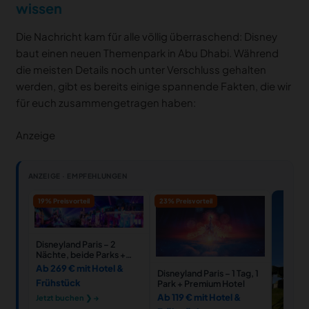
wissen
Die Nachricht kam für alle völlig überraschend: Disney
baut einen neuen Themenpark in Abu Dhabi. Während
die meisten Details noch unter Verschluss gehalten
werden, gibt es bereits einige spannende Fakten, die wir
für euch zusammengetragen haben:
Anzeige
ANZEIGE · EMPFEHLUNGEN
19% Preisvorteil
23% Preisvorteil
Disneyland Paris – 2
Nächte, beide Parks +
Hotel
Ab 269 € mit Hotel &
Disneyland Paris – 1 Tag, 1
Frühstück
Park + Premium Hotel
Ab 119 € mit Hotel &
Jetzt buchen ❯ →