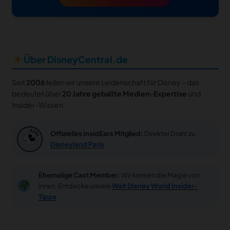
Über DisneyCentral.de
Seit
2006
teilen wir unsere Leidenschaft für Disney – das
bedeutet über
20 Jahre geballte Medien-Expertise
und
Insider-Wissen.
Offizielles InsidEars Mitglied:
Direkter Draht zu
Disneyland Paris
.
Ehemalige Cast Member:
Wir kennen die Magie von
innen. Entdecke unsere
Walt Disney World Insider-
Tipps
.