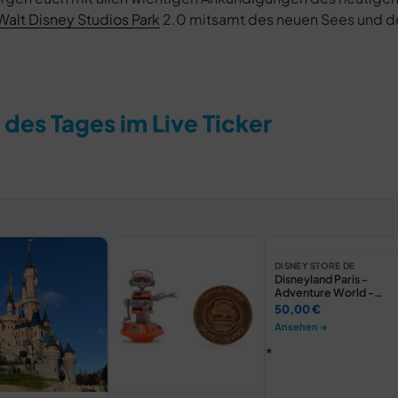
Walt Disney Studios Park
2.0 mitsamt des neuen Sees und d
 des Tages im Live Ticker
DISNEY STORE DE
Disneyland Paris -
Adventure World -
Sweatshirt für
50,00 €
Erwachsene
Ansehen →