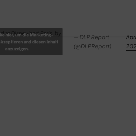
 at Disneyland Paris, by
cke hier, um die Marketing-
— DLP Report
Apri
akzeptieren und diesen Inhalt
(@DLPReport)
20
anzuzeigen.