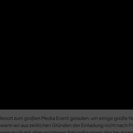
Resort zum großen Media Event geladen, um einige große N
enn wir aus zeitlichen Gründen der Einladung nicht nach F
sorgen euch mit allen wichtigen Ankündigungen des heutigen