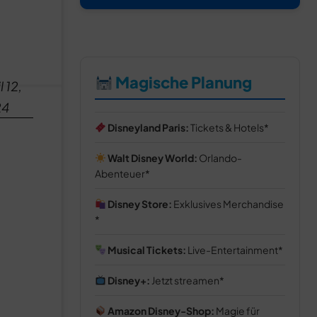
Magische Planung
l 12,
24
Disneyland Paris:
Tickets & Hotels
Walt Disney World:
Orlando-
Abenteuer
Disney Store:
Exklusives Merchandise
Musical Tickets:
Live-Entertainment
Disney+:
Jetzt streamen
Amazon Disney-Shop:
Magie für