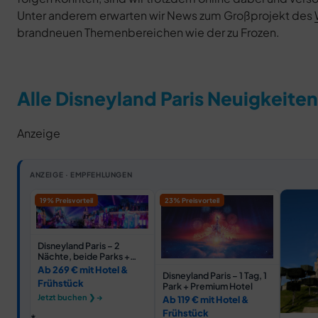
Unter anderem erwarten wir News zum Großprojekt des
brandneuen Themenbereichen wie der zu Frozen.
Alle Disneyland Paris Neuigkeiten
Anzeige
ANZEIGE · EMPFEHLUNGEN
19% Preisvorteil
23% Preisvorteil
Disneyland Paris – 2
Nächte, beide Parks +
Hotel
Ab 269 € mit Hotel &
Disneyland Paris – 1 Tag, 1
Frühstück
Park + Premium Hotel
Jetzt buchen ❯ →
Ab 119 € mit Hotel &
Frühstück