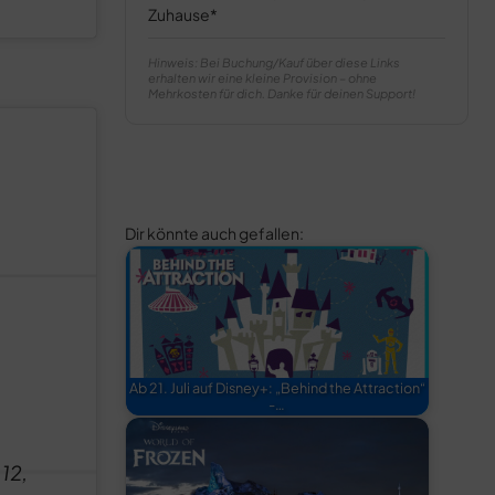
Zuhause
Hinweis: Bei Buchung/Kauf über diese Links
erhalten wir eine kleine Provision – ohne
Mehrkosten für dich. Danke für deinen Support!
Dir könnte auch gefallen:
Ab 21. Juli auf Disney+: „Behind the Attraction“
-…
 12,