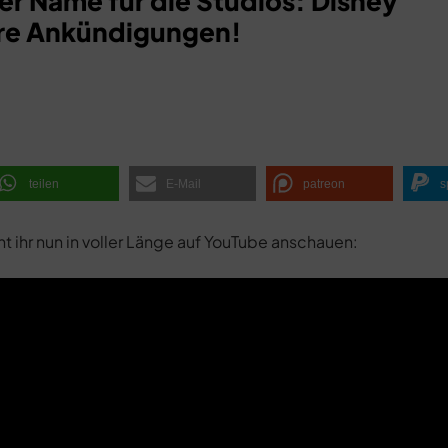
er Name für die Studios: Disney
ere Ankündigungen!
teilen
E-Mail
patreon
s
t ihr nun in voller Länge auf YouTube anschauen: