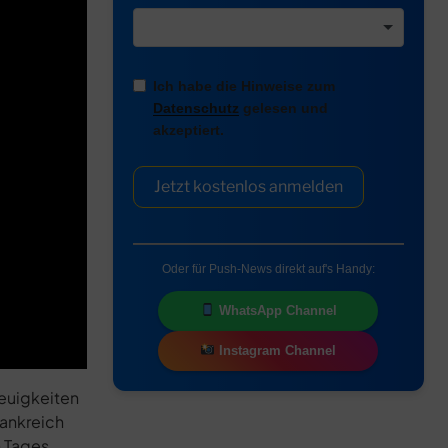
Ich habe die Hinweise zum
Datenschutz
gelesen und
akzeptiert.
Jetzt kostenlos anmelden
Oder für Push-News direkt auf's Handy:
WhatsApp Channel
Instagram Channel
euigkeiten
rankreich
 Tages.