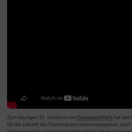
Zum heutigen 32. Jubiläum von
Disneyland Paris
hat das 
für die Zukunft der Themenparks bekanntzugeben. Auch w
folgen konnten, sind wir trotzdem online dabei und ver