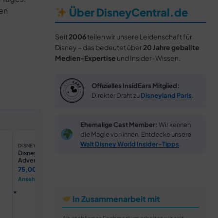
en
Über DisneyCentral.de
Seit
2006
teilen wir unsere Leidenschaft für
Disney – das bedeutet über
20 Jahre geballte
Medien-Expertise
und Insider-Wissen.
Offizielles InsidEars Mitglied:
Direkter Draht zu
Disneyland Paris
.
Ehemalige Cast Member:
Wir kennen
die Magie von innen. Entdecke unsere
Walt Disney World Insider-Tipps
.
DISNEY STORE DE
DISNEY STORE DE
DISNEY ST
Disneyland Paris -
Disneyland Paris -
Disneyland
Adventure World - Spirit
Adventure World -
Adventure
Jersey für Erwachsene
Paillettenbesetzter
Maus -
75,00 €
100,00 €
35,00 €
Rucksack für Erwachsene
Paillette
Ansehen →
Ansehen →
Ansehen 
Haarreif m
Erwachs
In Zusammenarbeit mit