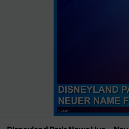
Anzeige
×