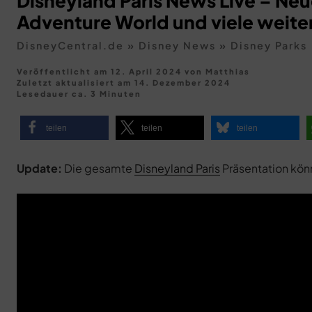
Disneyland Paris News Live – Neu
Adventure World und viele weit
DisneyCentral.de
»
Disney News
»
Disney Parks
Veröffentlicht am 12. April 2024
von
Matthias
Zuletzt aktualisiert am
14. Dezember 2024
Lesedauer ca. 3 Minuten
teilen
teilen
teilen
Update:
Die gesamte
Disneyland Paris
Präsentation könn