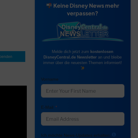
Keine Disney News mehr
verpassen?
Melde dich jetzt zum
kostenlosen
penden
DisneyCentral.de Newsletter
an und bleibe
immer über die neuesten Themen informiert!
Vorname
E-Mail
Ich möchte News-Updates erhalten: