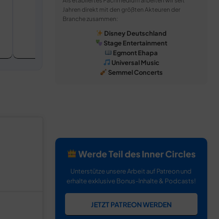
Als etabliertes Fachmedium arbeiten wir seit
Jahren direkt mit den größten Akteuren der
Branche zusammen:
Disney Deutschland
Stage Entertainment
Egmont Ehapa
Universal Music
Semmel Concerts
Werde Teil des Inner Circles
Unterstütze unsere Arbeit auf Patreon und
erhalte exklusive Bonus-Inhalte & Podcasts!
JETZT PATREON WERDEN