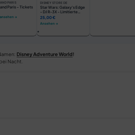
AND PARIS
DISNEY STORE DE
and Paris – Tickets
Star Wars: Galaxy's Edge
- DJ R-3X - Limitierte
Edition - Set mit
 ansehen →
25,00 €
Actionfigur, Comicbuch
Ansehen →
und Münze
Namen:
Disney Adventure World
!
bei Nacht.