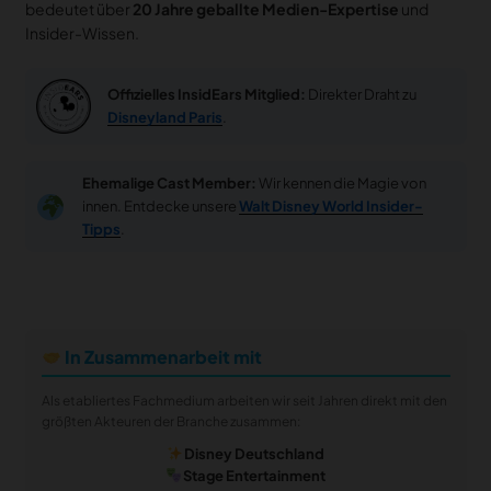
bedeutet über
20 Jahre geballte Medien-Expertise
und
Insider-Wissen.
Offizielles InsidEars Mitglied:
Direkter Draht zu
Disneyland Paris
.
Ehemalige Cast Member:
Wir kennen die Magie von
innen. Entdecke unsere
Walt Disney World Insider-
Tipps
.
In Zusammenarbeit mit
Als etabliertes Fachmedium arbeiten wir seit Jahren direkt mit den
größten Akteuren der Branche zusammen:
Disney Deutschland
Stage Entertainment