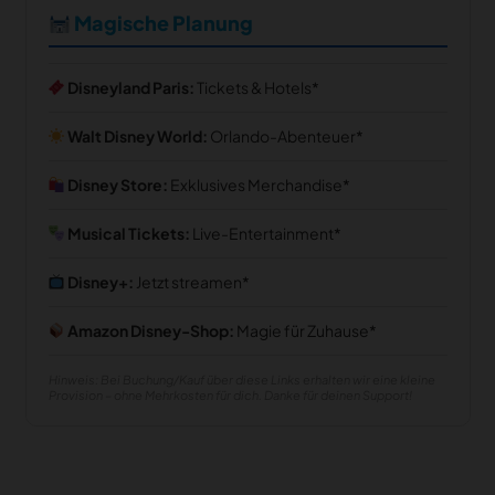
Magische Planung
Disneyland Paris:
Tickets & Hotels
Walt Disney World:
Orlando-Abenteuer
Disney Store:
Exklusives Merchandise
Musical Tickets:
Live-Entertainment
Disney+:
Jetzt streamen
Amazon Disney-Shop:
Magie für Zuhause
Hinweis: Bei Buchung/Kauf über diese Links erhalten wir eine kleine
Provision – ohne Mehrkosten für dich. Danke für deinen Support!