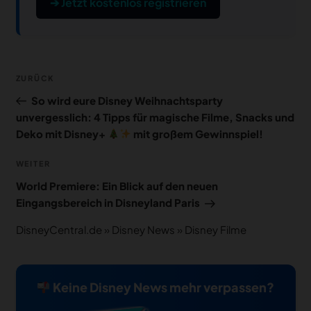
➔ Jetzt kostenlos registrieren
Beitragsnavigation
Vorheriger
ZURÜCK
Beitrag
So wird eure Disney Weihnachtsparty
unvergesslich: 4 Tipps für magische Filme, Snacks und
Deko mit Disney+
mit großem Gewinnspiel!
Nächster
WEITER
Beitrag
World Premiere: Ein Blick auf den neuen
Eingangsbereich in Disneyland Paris
DisneyCentral.de
»
Disney News
»
Disney Filme
Keine Disney News mehr verpassen?