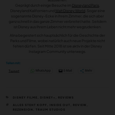
Geprägt durch einige Besuche im
Disneyland Paris
,
Disneyland Kalifornien und
Walt Disney World
. Sogar eine
sogenannte Disney-Ecke in Ihrem Zimmer, die sich aber
ganz schnell in das ganze Zimmer verbreitet hatte. Seitdem
ist Disney aus Ihrem Leben nicht mehr wegzudenken.
Alina begeistert sich hauptsächlich für die Geschichte der
Parks und Filme, wobei natürlich auch neue Projekte nicht
fehlen dürfen. Seit Mitte 2018 ist sie aktiv in der Disney
Instagram Community unterwegs.
Teilen mit:
WhatsApp
E-Mail
Mehr
Tweet
KATEGORIEN
DISNEY FILME
,
DISNEY+
,
REVIEWS
SCHLAGWÖRTER
ALLES STEHT KOPF
,
INSIDE OUT
,
REVIEW
,
REZENSION
,
TRAUM STUDIOS