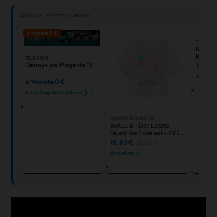
ANZEIGE · EMPFEHLUNGEN
6 Monate 0 €
THALIA
Ravens
Kinderp
TELEKOM
Alles st
Disney+ bei MagentaTV
14,06 
großes
Ansehe
Bodenp
6 Monate 0 €
großen 
kleine 
Jetzt Angebot sichern ❯ →
Jahren
DISNEY STORE DE
WALL·E - Der Letzte
räumt die Erde auf - EVE -
T-Shirt für Damen
15,60 €
26,00 €
Ansehen →