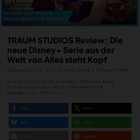
MERCH
DEALS
MEIN HQ
50
TRAUM STUDIOS Review: Die
neue Disney+ Serie aus der
Welt von Alles steht Kopf
DisneyCentral.de
»
Disney News
»
Disney Filme
Veröffentlicht am 11. Dezember 2024
von
Alina
Zuletzt aktualisiert am
23. Dezember 2024
Lesedauer ca. 3 Minuten
teilen
teilen
teilen
teilen
E-Mail
patreon