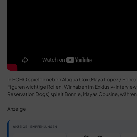
In ECHO spielen neben Alaqua Cox (Maya Lopez / Echo) u
Figuren wichtige Rollen. Wir haben im Exklusiv-Intervie
Reservation Dogs) spielt Bonnie, Mayas Cousine, während
Anzeige
ANZEIGE · EMPFEHLUNGEN