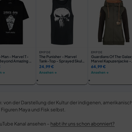
EMP DE
EMP DE
-Man - Marvel T-
The Punisher - Marvel
Guardians Of The Galax
- Beyond Amazing -
Tank-Top - Sprayed Skull
Marvel Kapuzenjacke -
XL - für Männer -
Logo - S bis XXL - für
Groot - I Am Groot - S b
€
24,99 €
64,99 €
S - schwarz -
Männer - Größe L -
5XL - für Damen - Größ
n →
Ansehen →
Ansehen →
erter Fanartikel
schwarz - Lizenzierter
4XL - multicolor - EMP
Fanartikel
exklusives Merchandis
von der Darstellung der Kultur der indigenen, amerikanisc
Figuren Maya und Fisk selbst.
YouTube Kanal ansehen –
habt ihr uns schon abonniert?