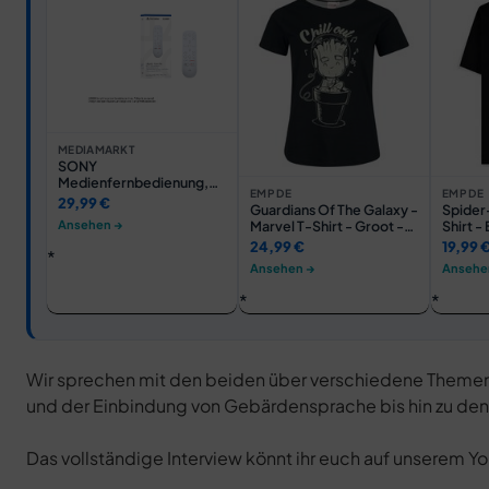
MEDIAMARKT
SONY
Medienfernbedienung,
EMP DE
EMP DE
PS5 Zubehör, Weiß
29,99 €
Guardians Of The Galaxy -
Spider
Ansehen →
Marvel T-Shirt - Groot -
Shirt 
Chill Out - S bis XXL - für
S bis X
24,99 €
19,99 
Damen - Größe M -
Größe 
Ansehen →
Ansehe
schwarz - EMP exklusives
Lizenzi
Merchandise!
Wir sprechen mit den beiden über verschiedene Themen: 
und der Einbindung von Gebärdensprache bis hin zu den 
Das vollständige Interview könnt ihr euch auf unserem 