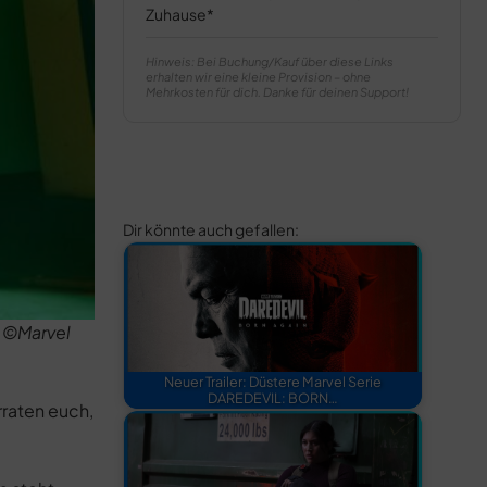
Zuhause
Hinweis: Bei Buchung/Kauf über diese Links
erhalten wir eine kleine Provision – ohne
Mehrkosten für dich. Danke für deinen Support!
Dir könnte auch gefallen:
. ©Marvel
Neuer Trailer: Düstere Marvel Serie
DAREDEVIL: BORN…
rraten euch,