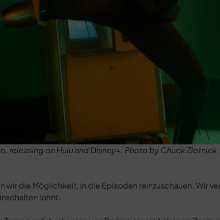
ho, releasing on Hulu and Disney+. Photo by Chuck Zlotnick
n wir die Möglichkeit, in die Episoden reinzuschauen. Wir ve
inschalten lohnt.