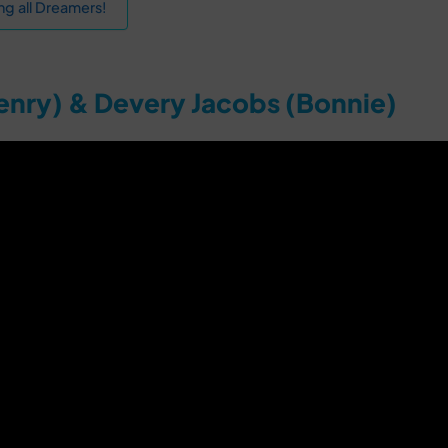
ng all Dreamers!
enry) & Devery Jacobs (Bonnie)