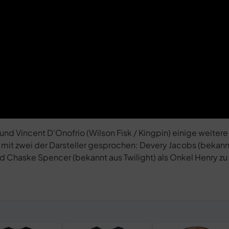
nd Vincent D’Onofrio (Wilson Fisk / Kingpin) einige weite
w mit zwei der Darsteller gesprochen: Devery Jacobs (bekann
 Chaske Spencer (bekannt aus Twilight) als Onkel Henry zu 