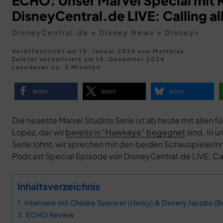
ECHO: Unser Marvel Special mit 
DisneyCentral.de LIVE: Calling al
DisneyCentral.de
»
Disney News
»
Disney+
Veröffentlicht am 10. Januar 2024
von
Matthias
Zuletzt aktualisiert am
14. Dezember 2024
Lesedauer ca. 3 Minuten
teilen
teilen
teilen
Die neueste Marvel Studios Serie ist ab heute mit allen 
Lopez, der wir
bereits in “Hawkeye” begegnet
sind. In 
Serie lohnt, wir sprechen mit den beiden Schauspiele
Podcast Special Episode von DisneyCentral.de LIVE: Call
Inhaltsverzeichnis
Interview mit Chaske Spencer (Henry) & Devery Jacobs (B
ECHO Review