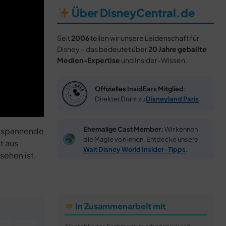
Über DisneyCentral.de
Seit
2006
teilen wir unsere Leidenschaft für
Disney – das bedeutet über
20 Jahre geballte
Medien-Expertise
und Insider-Wissen.
Offizielles InsidEars Mitglied:
Direkter Draht zu
Disneyland Paris
.
Ehemalige Cast Member:
Wir kennen
re spannende
die Magie von innen. Entdecke unsere
t aus
Walt Disney World Insider-Tipps
.
sehen ist.
In Zusammenarbeit mit