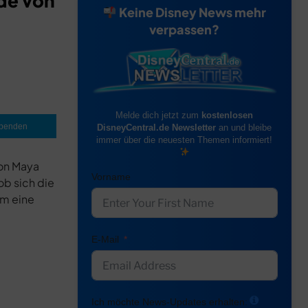
de von
Keine Disney News mehr
verpassen?
Melde dich jetzt zum
kostenlosen
penden
DisneyCentral.de Newsletter
an und bleibe
immer über die neuesten Themen informiert!
von Maya
Vorname
ob sich die
em eine
E-Mail
Ich möchte News-Updates erhalten: