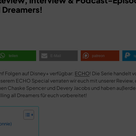
Review, Interview & Podcast-Episo
l Dreamers!
teilen
E-Mail
patreon
s
fünf Folgen auf Disney+ verfügbar:
ECHO
! Die Serie handelt 
unserem ECHO Special verraten wir euch mit unserer Review, 
rInnen Chaske Spencer und Devery Jacobs und haben außerd
ing all Dreamers für euch vorbereitet!
onnie)