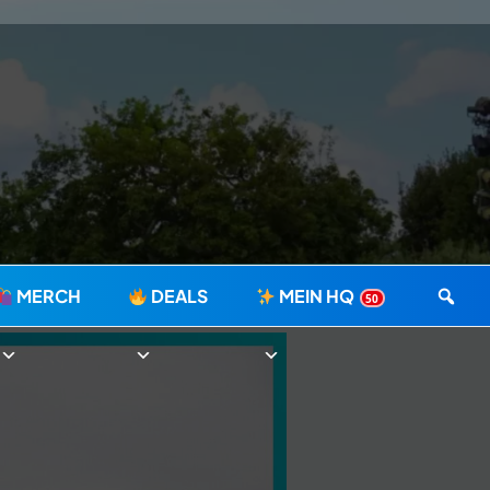
MERCH
DEALS
MEIN HQ
50