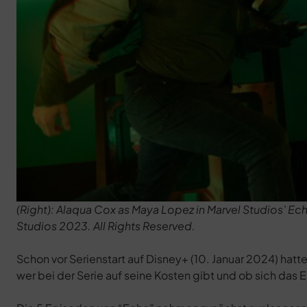
(Right): Alaqua Cox as Maya Lopez in Marvel Studios’ Ec
Studios 2023. All Rights Reserved.
Schon vor Serienstart auf Disney+ (10. Januar 2024) hatte
wer bei der Serie auf seine Kosten gibt und ob sich das E