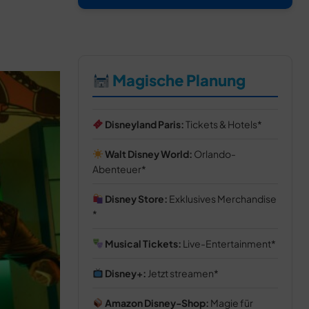
Magische Planung
Disneyland Paris:
Tickets & Hotels
Walt Disney World:
Orlando-
Abenteuer
Disney Store:
Exklusives Merchandise
Musical Tickets:
Live-Entertainment
Disney+:
Jetzt streamen
Amazon Disney-Shop:
Magie für