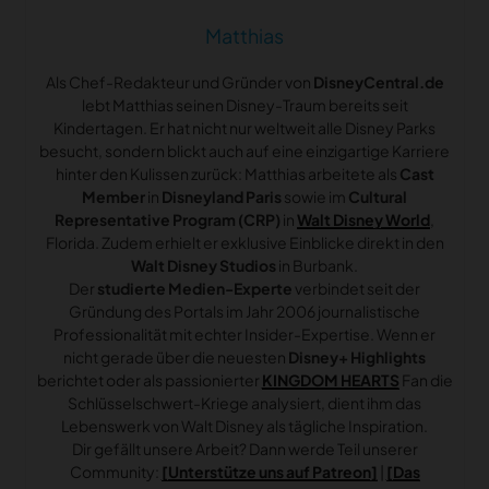
Matthias
Als Chef-Redakteur und Gründer von
DisneyCentral.de
lebt Matthias seinen Disney-Traum bereits seit
Kindertagen. Er hat nicht nur weltweit alle Disney Parks
besucht, sondern blickt auch auf eine einzigartige Karriere
hinter den Kulissen zurück: Matthias arbeitete als
Cast
Member
in
Disneyland Paris
sowie im
Cultural
Representative Program (CRP)
in
Walt Disney World
,
Florida. Zudem erhielt er exklusive Einblicke direkt in den
Walt Disney Studios
in Burbank.
Der
studierte Medien-Experte
verbindet seit der
Gründung des Portals im Jahr 2006 journalistische
Professionalität mit echter Insider-Expertise. Wenn er
nicht gerade über die neuesten
Disney+ Highlights
berichtet oder als passionierter
KINGDOM HEARTS
Fan die
Schlüsselschwert-Kriege analysiert, dient ihm das
Lebenswerk von Walt Disney als tägliche Inspiration.
Dir gefällt unsere Arbeit? Dann werde Teil unserer
Community:
[Unterstütze uns auf Patreon]
|
[Das