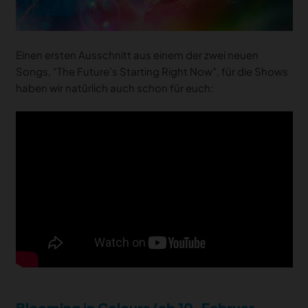
Einen ersten Ausschnitt aus einem der zwei neuen
Songs, “The Future’s Starting Right Now”, für die Shows
haben wir natürlich auch schon für euch:
Blooming in Colours (ab 10. Februar