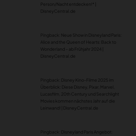
Person/Nacht entdecken!* |
DisneyCentral.de
Pingback:
Neue Show in Disneyland Paris:
Alice and the Queen of Hearts: Back to
Wonderland – ab Frühjahr 2024 |
DisneyCentral.de
Pingback:
Disney Kino-Filme 2025 im
Überblick: Diese Disney, Pixar, Marvel,
Lucasfilm, 20th Century und Searchlight
Movies kommen nächstes Jahr auf die
Leinwand! | DisneyCentral.de
Pingback:
Disneyland Paris Angebot: