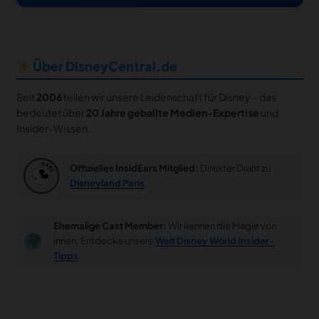
Über DisneyCentral.de
Seit
2006
teilen wir unsere Leidenschaft für Disney – das
bedeutet über
20 Jahre geballte Medien-Expertise
und
Insider-Wissen.
Offizielles InsidEars Mitglied:
Direkter Draht zu
Disneyland Paris
.
Ehemalige Cast Member:
Wir kennen die Magie von
innen. Entdecke unsere
Walt Disney World Insider-
Tipps
.
notifications
close