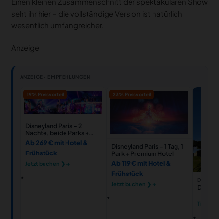
Einen kleinen Zusammenschnitt der spektakulären Show
seht ihr hier – die vollständige Version ist natürlich
wesentlich umfangreicher.
Anzeige
ANZEIGE · EMPFEHLUNGEN
19% Preisvorteil
23% Preisvorteil
Disneyland Paris – 2
Nächte, beide Parks +
Hotel
Ab 269 € mit Hotel &
Disneyland Paris – 1 Tag, 1
Frühstück
Park + Premium Hotel
Ab 119 € mit Hotel &
Jetzt buchen ❯ →
Frühstück
DISNEYL
Jetzt buchen ❯ →
Disneyl
Tickets