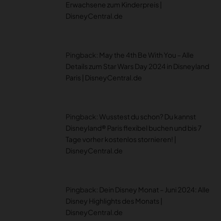
Erwachsene zum Kinderpreis |
DisneyCentral.de
Pingback:
May the 4th Be With You – Alle
Details zum Star Wars Day 2024 in Disneyland
Paris | DisneyCentral.de
Pingback:
Wusstest du schon? Du kannst
Disneyland® Paris flexibel buchen und bis 7
Tage vorher kostenlos stornieren! |
DisneyCentral.de
Pingback:
Dein Disney Monat – Juni 2024: Alle
Disney Highlights des Monats |
DisneyCentral.de