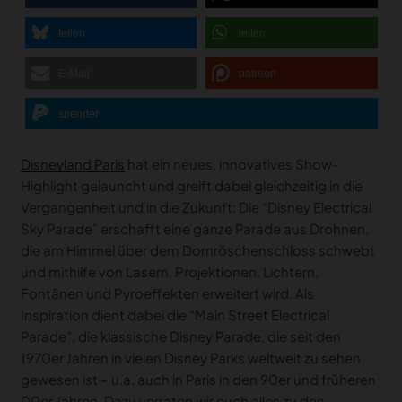
teilen
teilen
E-Mail
patreon
spenden
Disneyland Paris
hat ein neues, innovatives Show-
Highlight gelauncht und greift dabei gleichzeitig in die
Vergangenheit und in die Zukunft: Die “Disney Electrical
Sky Parade” erschafft eine ganze Parade aus Drohnen,
die am Himmel über dem Dornröschenschloss schwebt
und mithilfe von Lasern, Projektionen, Lichtern,
Fontänen und Pyroeffekten erweitert wird. Als
Inspiration dient dabei die “Main Street Electrical
Parade”, die klassische Disney Parade, die seit den
1970er Jahren in vielen Disney Parks weltweit zu sehen
gewesen ist – u.a. auch in Paris in den 90er und früheren
00er Jahren. Dazu verraten wir euch alles zu den