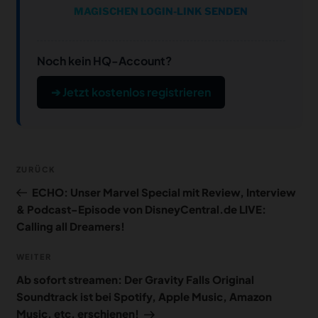
MAGISCHEN LOGIN-LINK SENDEN
Noch kein HQ-Account?
➔ Jetzt kostenlos registrieren
Beitragsnavigation
Vorheriger
ZURÜCK
Beitrag
ECHO: Unser Marvel Special mit Review, Interview
& Podcast-Episode von DisneyCentral.de LIVE:
Calling all Dreamers!
Nächster
WEITER
Beitrag
Ab sofort streamen: Der Gravity Falls Original
Soundtrack ist bei Spotify, Apple Music, Amazon
Music, etc. erschienen!