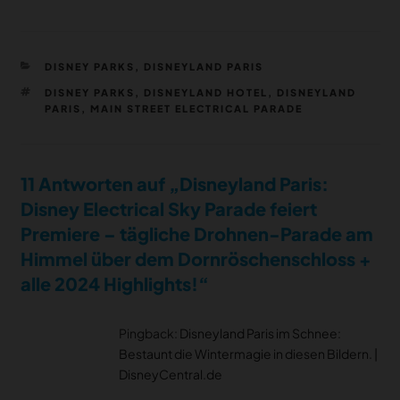
KATEGORIEN
DISNEY PARKS
,
DISNEYLAND PARIS
SCHLAGWÖRTER
DISNEY PARKS
,
DISNEYLAND HOTEL
,
DISNEYLAND
PARIS
,
MAIN STREET ELECTRICAL PARADE
11 Antworten auf „Disneyland Paris:
Disney Electrical Sky Parade feiert
Premiere – tägliche Drohnen-Parade am
Himmel über dem Dornröschenschloss +
alle 2024 Highlights!“
Pingback:
Disneyland Paris im Schnee:
Bestaunt die Wintermagie in diesen Bildern. |
DisneyCentral.de