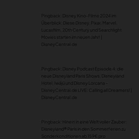
Pingback:
Disney Kino-Filme 2024 im
Überblick: Diese Disney, Pixar, Marvel,
Lucasfilm, 20th Century und Searchlight
Movies starten im neuen Jahr! |
DisneyCentral.de
Pingback:
Disney Podcast Episode 4: die
neue Disneyland Paris Shows, Disneyland
Hotel, Iwájú und Disney Lorcana –
DisneyCentral.de LIVE: Calling all Dreamers! |
DisneyCentral.de
Pingback:
Hinein in eine Welt voller Zauber:
Disneyland® Paris in den Sommerferien zu
Sonderkonditionen ab 159€ pro