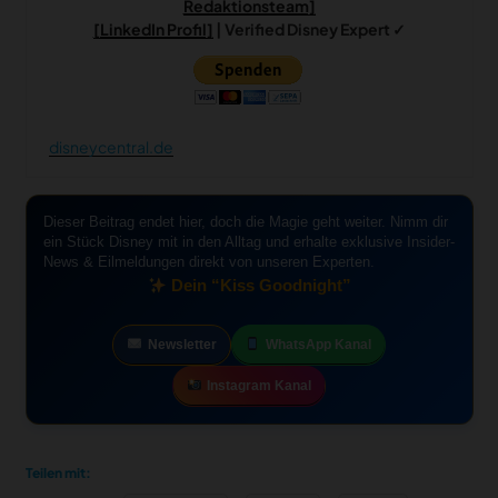
Redaktionsteam]
[LinkedIn Profil]
| Verified Disney Expert ✓
disneycentral.de
Dieser Beitrag endet hier, doch die Magie geht weiter. Nimm dir
ein Stück Disney mit in den Alltag und erhalte exklusive Insider-
News & Eilmeldungen direkt von unseren Experten.
Dein “Kiss Goodnight”
Newsletter
WhatsApp Kanal
Instagram Kanal
Teilen mit: