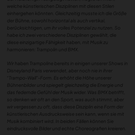
welche künstlerischen Disziplinen mit diesen Stilen
einhergehen könnten. Gleichzeitig musste ich die Größe
der Bühne, sowohl horizontal als auch vertikal,
berücksichtigen, um ihr volles Potenzial zu nutzen. So
habe ich zwei verschiedene Disziplinen gewählt, die
diese einzigartige Fähigkeit haben, mit Musik zu
harmonieren: Trampolin und BMX.
Wir haben Trampoline bereits in einigen unserer Shows in
Disneyland Paris verwendet, aber noch nie in ihrer
“Trampo-Wall”-Form. Es erhöht die Höhe unserer
Bühnenbilder und spiegelt gleichzeitig die Energie und
das federnde Gefühl der Musik wider. Was BMX betrifft,
so denken wir oft an den Sport, was auch stimmt, aber
wir vergessen zu oft, dass diese Disziplin eine Form der
künstlerischen Ausdrucksweise sein kann, wenn sie mit
Musik kombiniert wird. In beiden Fällen können Sie
eindrucksvolle Bilder und echte Choreografien kreieren.