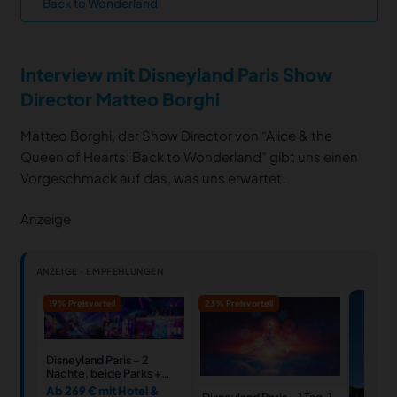
Back to Wonderland
Interview mit Disneyland Paris Show
Director Matteo Borghi
Matteo Borghi, der Show Director von “Alice & the
Queen of Hearts: Back to Wonderland” gibt uns einen
Vorgeschmack auf das, was uns erwartet.
Anzeige
ANZEIGE · EMPFEHLUNGEN
19% Preisvorteil
23% Preisvorteil
Disneyland Paris – 2
Nächte, beide Parks +
Hotel
Ab 269 € mit Hotel &