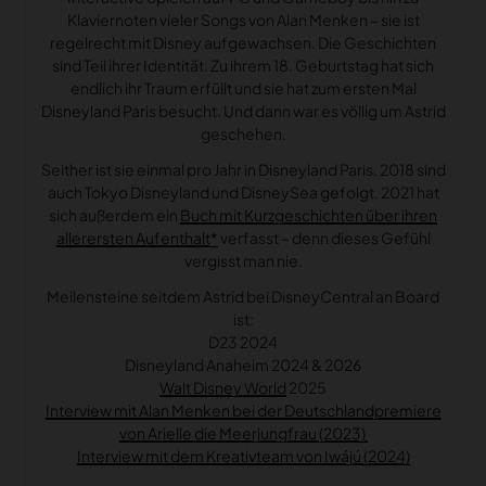
Klaviernoten vieler Songs von Alan Menken – sie ist
regelrecht mit Disney aufgewachsen. Die Geschichten
sind Teil ihrer Identität. Zu ihrem 18. Geburtstag hat sich
endlich ihr Traum erfüllt und sie hat zum ersten Mal
Disneyland Paris besucht. Und dann war es völlig um Astrid
geschehen.
Seither ist sie einmal pro Jahr in Disneyland Paris. 2018 sind
auch Tokyo Disneyland und DisneySea gefolgt. 2021 hat
sich außerdem ein
Buch mit Kurzgeschichten über ihren
allerersten Aufenthalt
verfasst – denn dieses Gefühl
vergisst man nie.
Meilensteine seitdem Astrid bei DisneyCentral an Board
ist:
D23 2024
Disneyland Anaheim 2024 & 2026
Walt Disney World
2025
Interview mit Alan Menken bei der Deutschlandpremiere
von Arielle die Meerjungfrau (2023)
Interview mit dem Kreativteam von Iwájú (2024)