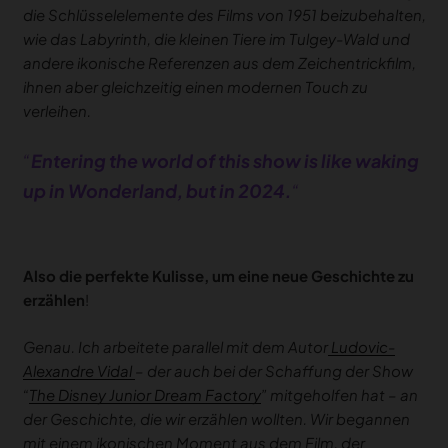
die Schlüsselelemente des Films von 1951 beizubehalten,
wie das Labyrinth, die kleinen Tiere im Tulgey-Wald und
andere ikonische Referenzen aus dem Zeichentrickfilm,
ihnen aber gleichzeitig einen modernen Touch zu
verleihen.
“
Entering the world of this show is like waking
up in Wonderland, but in 2024.
“
Also die perfekte Kulisse, um eine neue Geschichte zu
erzählen
!
Genau. Ich arbeitete parallel mit dem Autor
Ludovic-
Alexandre Vidal
– der auch bei der Schaffung der Show
“
The Disney Junior Dream Factory
” mitgeholfen hat – an
der Geschichte, die wir erzählen wollten. Wir begannen
mit einem ikonischen Moment aus dem Film, der