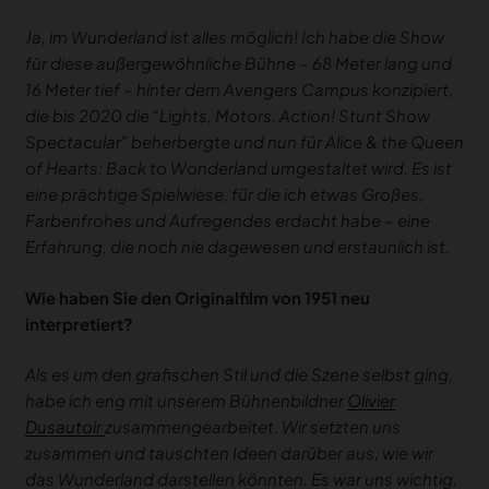
Ja, im Wunderland ist alles möglich! Ich habe die Show
für diese außergewöhnliche Bühne – 68 Meter lang und
16 Meter tief – hinter dem Avengers Campus
konzipiert
,
die bis 2020 die “Lights, Motors, Action! Stunt Show
Spectacular” beherbergte und nun für Alice & the Queen
of Hearts: Back to Wonderland umgestaltet wird. Es ist
eine prächtige Spielwiese, für die ich etwas Großes,
Farbenfrohes und Aufregendes erdacht habe – eine
Erfahrung, die noch nie dagewesen und erstaunlich ist.
Wie haben Sie den Originalfilm von 1951 neu
interpretiert?
Als es um den grafischen Stil und die Szene selbst ging,
habe ich eng mit unserem Bühnenbildner
Olivier
Dusautoir
zusammengearbeitet. Wir setzten uns
zusammen und tauschten Ideen darüber aus, wie wir
das Wunderland darstellen könnten. Es war uns wichtig,