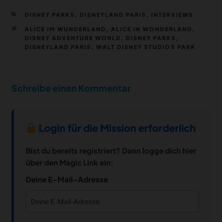
KATEGORIEN
DISNEY PARKS
,
DISNEYLAND PARIS
,
INTERVIEWS
SCHLAGWÖRTER
ALICE IM WUNDERLAND
,
ALICE IN WONDERLAND
,
DISNEY ADVENTURE WORLD
,
DISNEY PARKS
,
DISNEYLAND PARIS
,
WALT DISNEY STUDIOS PARK
Schreibe einen Kommentar
Login für die Mission erforderlich
Bist du bereits registriert? Dann logge dich hier
über den Magic Link ein:
Deine E-Mail-Adresse
notifications
close