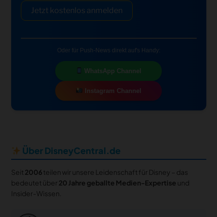
Jetzt kostenlos anmelden
Oder für Push-News direkt auf's Handy:
WhatsApp Channel
Instagram Channel
Über DisneyCentral.de
Seit
2006
teilen wir unsere Leidenschaft für Disney – das
bedeutet über
20 Jahre geballte Medien-Expertise
und
Insider-Wissen.