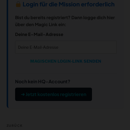
Login für die Mission erforderlich
Bist du bereits registriert? Dann logge dich hier
über den Magic Link ein:
Deine E-Mail-Adresse
MAGISCHEN LOGIN-LINK SENDEN
Noch kein HQ-Account?
➔ Jetzt kostenlos registrieren
Beitragsnavigation
Vorheriger
ZURÜCK