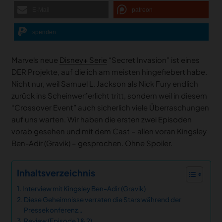
E-Mail
patreon
spenden
Marvels neue
Disney+ Serie
“Secret Invasion” ist eines
DER Projekte, auf die ich am meisten hingefiebert habe.
Nicht nur, weil Samuel L. Jackson als Nick Fury endlich
zurück ins Scheinwerferlicht tritt, sondern weil in diesem
“Crossover Event” auch sicherlich viele Überraschungen
auf uns warten. Wir haben die ersten zwei Episoden
vorab gesehen und mit dem Cast – allen voran Kingsley
Ben-Adir (Gravik) – gesprochen. Ohne Spoiler.
Inhaltsverzeichnis
Interview mit Kingsley Ben-Adir (Gravik)
Diese Geheimnisse verraten die Stars während der
Pressekonferenz…
Review (Episode 1 & 2)