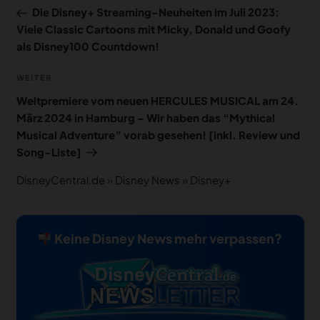
Beitrag
Die Disney+ Streaming-Neuheiten im Juli 2023:
Viele Classic Cartoons mit Micky, Donald und Goofy
als Disney100 Countdown!
Nächster
WEITER
Beitrag
Weltpremiere vom neuen HERCULES MUSICAL am 24.
März 2024 in Hamburg – Wir haben das “Mythical
Musical Adventure” vorab gesehen! [inkl. Review und
Song-Liste]
DisneyCentral.de
»
Disney News
»
Disney+
Keine Disney News mehr verpassen?