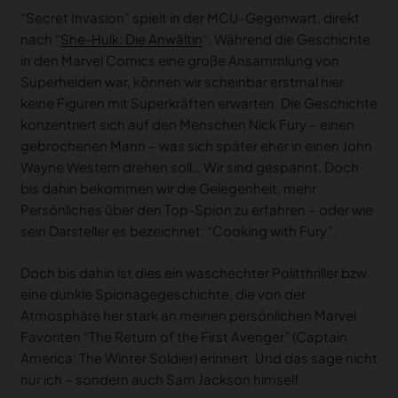
“Secret Invasion” spielt in der MCU-Gegenwart, direkt
nach “
She-Hulk: Die Anwältin
“. Während die Geschichte
in den Marvel Comics eine große Ansammlung von
Superhelden war, können wir scheinbar erstmal hier
keine Figuren mit Superkräften erwarten. Die Geschichte
konzentriert sich auf den Menschen Nick Fury – einen
gebrochenen Mann – was sich später eher in einen John
Wayne Western drehen soll… Wir sind gespannt. Doch
bis dahin bekommen wir die Gelegenheit, mehr
Persönliches über den Top-Spion zu erfahren – oder wie
sein Darsteller es bezeichnet: “Cooking with Fury”.
Doch bis dahin ist dies ein waschechter Politthriller bzw.
eine dunkle Spionagegeschichte, die von der
Atmosphäre her stark an meinen persönlichen Marvel
Favoriten “The Return of the First Avenger” (Captain
America: The Winter Soldier) erinnert. Und das sage nicht
nur ich – sondern auch Sam Jackson himself.