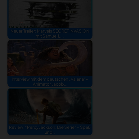
Neuer Trailer: Marvels SECRET INVASION
mit Samuel L.…
Interview mit dem deutschen „Vaiana“-
Animator Jacob…
Review: “Percy Jackson: Die Serie” – Spaß
und…