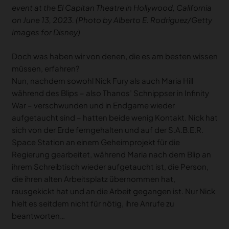
event at the El Capitan Theatre in Hollywood, California
on June 13, 2023. (Photo by Alberto E. Rodriguez/Getty
Images for Disney)
Doch was haben wir von denen, die es am besten wissen
müssen, erfahren?
Nun, nachdem sowohl Nick Fury als auch Maria Hill
während des Blips – also Thanos’ Schnippser in Infinity
War – verschwunden und in Endgame wieder
aufgetaucht sind – hatten beide wenig Kontakt. Nick hat
sich von der Erde ferngehalten und auf der S.A.B.E.R.
Space Station an einem Geheimprojekt für die
Regierung gearbeitet, während Maria nach dem Blip an
ihrem Schreibtisch wieder aufgetaucht ist, die Person,
die ihren alten Arbeitsplatz übernommen hat,
rausgekickt hat und an die Arbeit gegangen ist. Nur Nick
hielt es seitdem nicht für nötig, ihre Anrufe zu
beantworten…