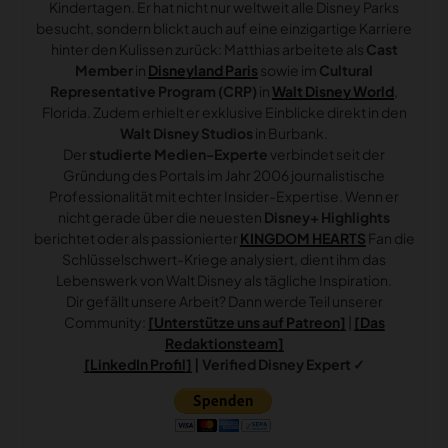
Kindertagen. Er hat nicht nur weltweit alle Disney Parks
besucht, sondern blickt auch auf eine einzigartige Karriere
hinter den Kulissen zurück: Matthias arbeitete als
Cast
Member
in
Disneyland Paris
sowie im
Cultural
Representative Program (CRP)
in
Walt Disney World
,
Florida. Zudem erhielt er exklusive Einblicke direkt in den
Walt Disney Studios
in Burbank.
Der
studierte Medien-Experte
verbindet seit der
Gründung des Portals im Jahr 2006 journalistische
Professionalität mit echter Insider-Expertise. Wenn er
nicht gerade über die neuesten
Disney+ Highlights
berichtet oder als passionierter
KINGDOM HEARTS
Fan die
Schlüsselschwert-Kriege analysiert, dient ihm das
Lebenswerk von Walt Disney als tägliche Inspiration.
Dir gefällt unsere Arbeit? Dann werde Teil unserer
Community:
[Unterstütze uns auf Patreon]
|
[Das
Redaktionsteam]
[LinkedIn Profil]
| Verified Disney Expert ✓