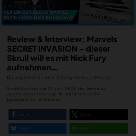
MERCH
DEALS
MEIN HQ
50
Review & Interview: Marvels
SECRET INVASION – dieser
Skrull will es mit Nick Fury
aufnehmen…
DisneyCentral.de
»
Disney News
»
Disney+
Veröffentlicht am 17. Juni 2023
von
Matthias
Zuletzt aktualisiert am
14. Dezember 2024
Lesedauer ca. 3 Minuten
teilen
teilen
teilen
teilen