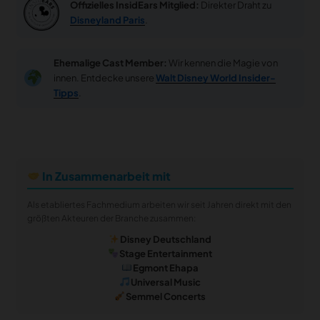
Offizielles InsidEars Mitglied:
Direkter Draht zu
Disneyland Paris
.
Ehemalige Cast Member:
Wir kennen die Magie von
innen. Entdecke unsere
Walt Disney World Insider-
Tipps
.
In Zusammenarbeit mit
Als etabliertes Fachmedium arbeiten wir seit Jahren direkt mit den
größten Akteuren der Branche zusammen:
Disney Deutschland
Stage Entertainment
Egmont Ehapa
Universal Music
Semmel Concerts