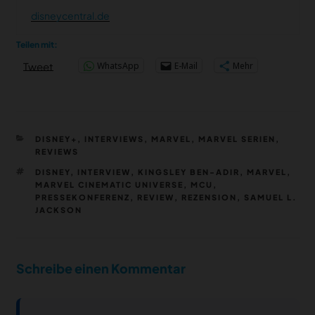
disneycentral.de
Teilen mit:
WhatsApp
E-Mail
Mehr
Tweet
KATEGORIEN
DISNEY+
,
INTERVIEWS
,
MARVEL
,
MARVEL SERIEN
,
REVIEWS
SCHLAGWÖRTER
DISNEY
,
INTERVIEW
,
KINGSLEY BEN-ADIR
,
MARVEL
,
MARVEL CINEMATIC UNIVERSE
,
MCU
,
PRESSEKONFERENZ
,
REVIEW
,
REZENSION
,
SAMUEL L.
JACKSON
Schreibe einen Kommentar