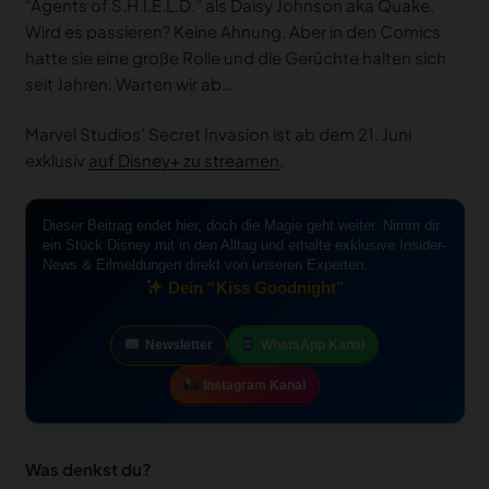
“Agents of S.H.I.E.L.D.” als Daisy Johnson aka Quake.
Wird es passieren? Keine Ahnung. Aber in den Comics
hatte sie eine große Rolle und die Gerüchte halten sich
seit Jahren. Warten wir ab…
Marvel Studios’ Secret Invasion ist ab dem 21. Juni
exklusiv
auf Disney+ zu streamen
.
Dieser Beitrag endet hier, doch die Magie geht weiter. Nimm dir
ein Stück Disney mit in den Alltag und erhalte exklusive Insider-
News & Eilmeldungen direkt von unseren Experten.
Dein “Kiss Goodnight”
Newsletter
WhatsApp Kanal
Instagram Kanal
Was denkst du?