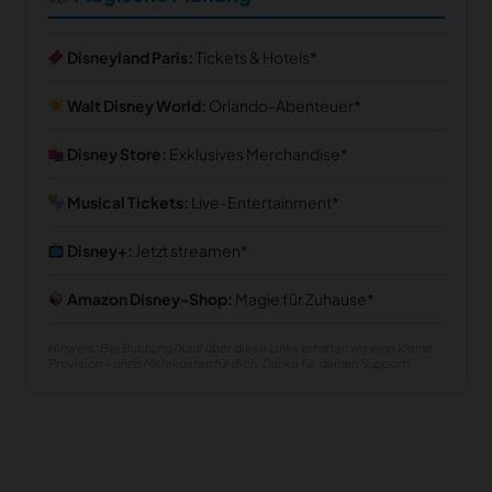
Disneyland Paris:
Tickets & Hotels
Walt Disney World:
Orlando-Abenteuer
Disney Store:
Exklusives Merchandise
Musical Tickets:
Live-Entertainment
Disney+:
Jetzt streamen
Amazon Disney-Shop:
Magie für Zuhause
Hinweis: Bei Buchung/Kauf über diese Links erhalten wir eine kleine
Provision – ohne Mehrkosten für dich. Danke für deinen Support!