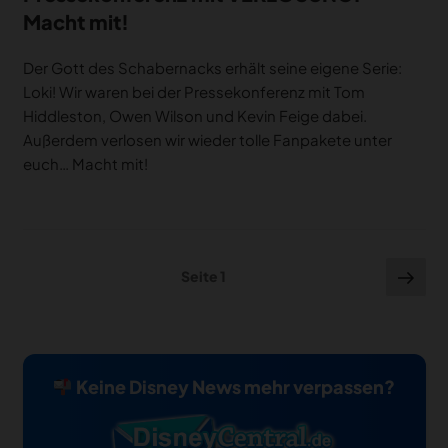
Macht mit!
Der Gott des Schabernacks erhält seine eigene Serie:
Loki! Wir waren bei der Pressekonferenz mit Tom
Hiddleston, Owen Wilson und Kevin Feige dabei.
Außerdem verlosen wir wieder tolle Fanpakete unter
euch… Macht mit!
Seitennummerierung
Näc
Seite
1
Seit
der
Beiträge
Keine Disney News mehr verpassen?