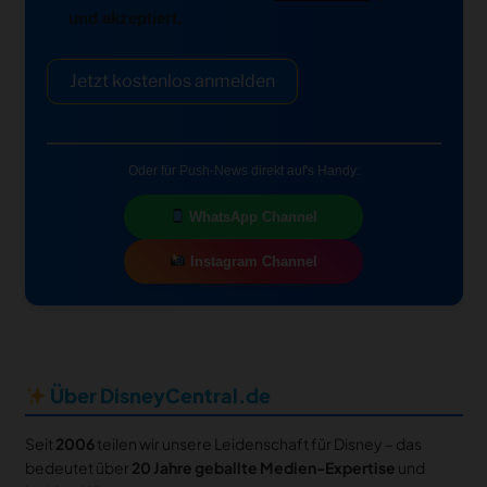
und akzeptiert.
Jetzt kostenlos anmelden
Oder für Push-News direkt auf's Handy:
WhatsApp Channel
Instagram Channel
Über DisneyCentral.de
Seit
2006
teilen wir unsere Leidenschaft für Disney – das
bedeutet über
20 Jahre geballte Medien-Expertise
und