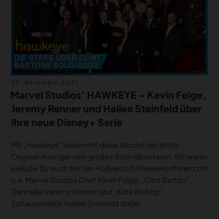
Veröffentlicht
23. November 2021
am
Marvel Studios’ HAWKEYE – Kevin Feige,
Jeremy Renner und Hailee Steinfeld über
ihre neue Disney+ Serie
Mit „Hawkeye“ bekommt diese Woche der letzte
Original-Avenger sein großes Solo-Abenteuer. Wir waren
exklusiv für euch bei der Hollywood-Pressekonferenz mit
u.a. Marvel Studios Chef Kevin Feige, „Clint Barton“
Darsteller Jeremy Renner und „Kate Bishop“
Schauspielerin Hailee Steinfeld dabei.