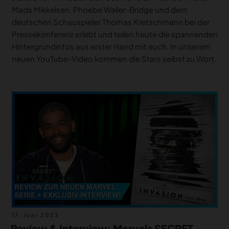
Mads Mikkelsen, Phoebe Waller-Bridge und dem
deutschen Schauspieler Thomas Kretschmann bei der
Pressekonferenz erlebt und teilen heute die spannenden
Hintergrundinfos aus erster Hand mit euch. In unserem
neuen YouTube-Video kommen die Stars selbst zu Wort.
Veröffentlicht
17. Juni 2023
am
Review & Interview: Marvels SECRET