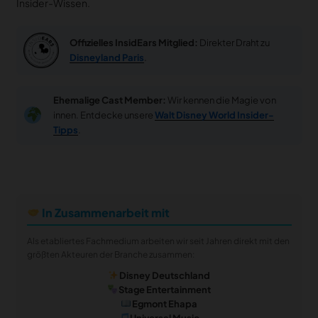
Insider-Wissen.
Offizielles InsidEars Mitglied:
Direkter Draht zu
Disneyland Paris
.
Ehemalige Cast Member:
Wir kennen die Magie von
innen. Entdecke unsere
Walt Disney World Insider-
Tipps
.
In Zusammenarbeit mit
Als etabliertes Fachmedium arbeiten wir seit Jahren direkt mit den
größten Akteuren der Branche zusammen:
Disney Deutschland
Stage Entertainment
Egmont Ehapa
Universal Music