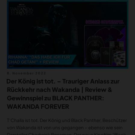
Veröffentlicht
8. November 2022
am
Der König ist tot. – Trauriger Anlass zur
Rückkehr nach Wakanda | Review &
Gewinnspiel zu BLACK PANTHER:
WAKANDA FOREVER
T’Challa ist tot. Der König und Black Panther, Beschützer
von Wakanda ist von uns gegangen – ebenso wie sein
Darsteller Chadwick Boseman. Der neue Kinofilm “Black