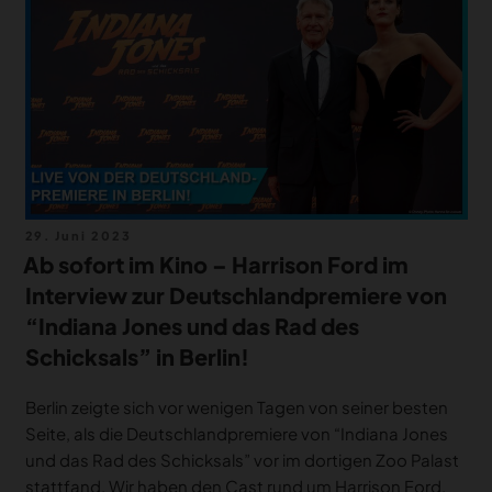
MERCH
DEALS
MEIN HQ
50
Veröffentlicht
29. Juni 2023
am
Ab sofort im Kino – Harrison Ford im
Interview zur Deutschlandpremiere von
“Indiana Jones und das Rad des
Schicksals” in Berlin!
Berlin zeigte sich vor wenigen Tagen von seiner besten
Seite, als die Deutschlandpremiere von “Indiana Jones
und das Rad des Schicksals” vor im dortigen Zoo Palast
stattfand. Wir haben den Cast rund um Harrison Ford,