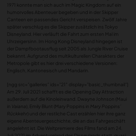
1971 konnte man sich auch im Magic Kingdom auf ein
humorvolles Abenteuer begeben und in der Skipper
Canteen ein passendes Gericht verspeisen. Zwölf Jahre
später verschlug es die Skipper zusätzlich ins Tokyo
Disneyland. Hier verläuft die Fahrt zum ersten Mal im
Uhrzeigersinn. Im Hong Kong Disneyland hingegen ist
der Dampfbootausflug seit 2005 als Jungle River Cruise
bekannt. Aufgrund des multikulturellen Charakters der
Metropole gibt es hier drei verschiedene Versionen:
Englisch, Kantonesisch und Mandarin.
[ngg src=”galleries” ids=”21″ display=”basic_thumbnail”]
Am 29. Juli 2021 schafft es die Opening Day Attraction
außerdem auf die Kinoleinwand. Dwayne Johnson (Maui
in
Vaiana
), Emily Blunt (Mary Poppins in
Mary Poppins’
Rückkehr
) und der restliche Cast erzählen hier ihre ganz
eigene Abenteuergeschichte, die an das Fahrgeschäft
angelehnt ist. Die Weltpremiere des Films fand am 24.
Juli 2021 im Adventureland des Disneylands statt, quasi