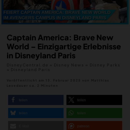
MERCH
DEALS
MEIN HQ
50
Captain America: Brave New
World – Einzigartige Erlebnisse
in Disneyland Paris
DisneyCentral.de
»
Disney News
»
Disney Parks
»
Disneyland Paris
Veröffentlicht am 13. Februar 2025
von
Matthias
Lesedauer ca. 2 Minuten
teilen
teilen
teilen
teilen
E-Mail
patreon