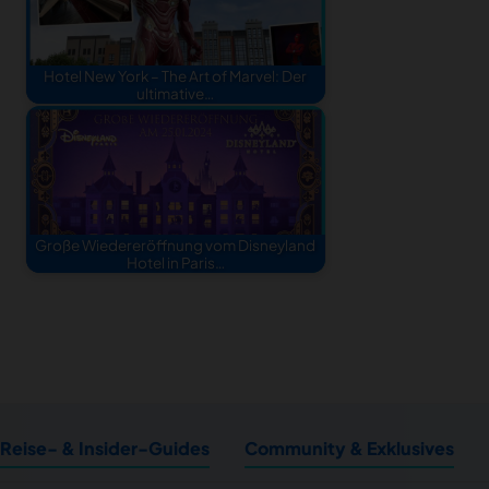
Hotel New York – The Art of Marvel: Der
ultimative…
Große Wiedereröffnung vom Disneyland
Hotel in Paris…
Reise- & Insider-Guides
Community & Exklusives