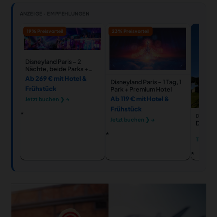
ANZEIGE · EMPFEHLUNGEN
19% Preisvorteil
23% Preisvorteil
Disneyland Paris – 2
Nächte, beide Parks +
Hotel
Ab 269 € mit Hotel &
Disneyland Paris – 1 Tag, 1
Frühstück
Park + Premium Hotel
Ab 119 € mit Hotel &
Jetzt buchen ❯ →
Frühstück
DISNEYL
Jetzt buchen ❯ →
Disneyl
Tickets