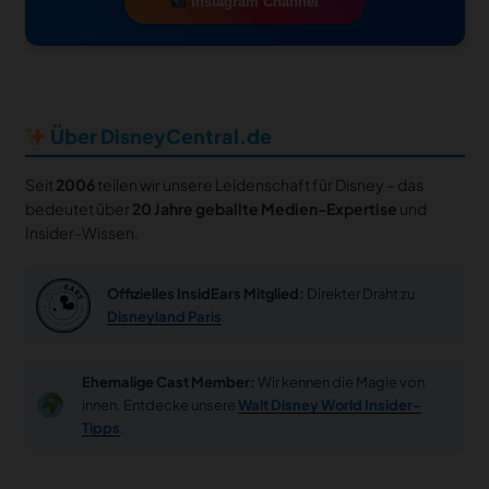
Instagram Channel
Über DisneyCentral.de
Seit
2006
teilen wir unsere Leidenschaft für Disney – das
bedeutet über
20 Jahre geballte Medien-Expertise
und
Insider-Wissen.
Offizielles InsidEars Mitglied:
Direkter Draht zu
Disneyland Paris
.
Ehemalige Cast Member:
Wir kennen die Magie von
innen. Entdecke unsere
Walt Disney World Insider-
Tipps
.