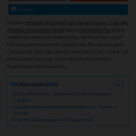
spenden
Mit dem
heutigen Kinostart von
Marvel Studios’ Captain
America: Brave New World
bietet
Disneyland Paris
eine
Vielzahl an exklusiven Erlebnissen, die Fans des neuen
Films begeistern werden. Sowohl der Marvel Avengers
Campus als auch das Disney Hotel New York – The Art of
Marvel laden dazu ein, in die Welt des berühmten
Superhelden einzutauchen.
Inhaltsverzeichnis
A Brave New World – Erlebnisse im Marvel Avengers
Campus
Captain America in Disney Hotel New York – The Art of
Marvel
Dein Marvel Abenteuer in Disneyland Paris