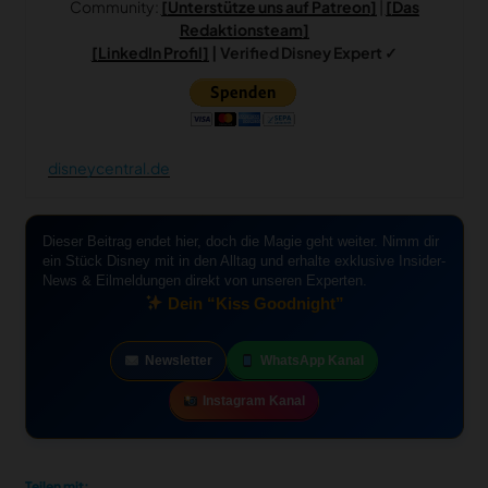
Community:
[Unterstütze uns auf Patreon]
|
[Das
Redaktionsteam]
[LinkedIn Profil]
| Verified Disney Expert ✓
disneycentral.de
Dieser Beitrag endet hier, doch die Magie geht weiter. Nimm dir
ein Stück Disney mit in den Alltag und erhalte exklusive Insider-
News & Eilmeldungen direkt von unseren Experten.
Dein “Kiss Goodnight”
Newsletter
WhatsApp Kanal
Instagram Kanal
Teilen mit: