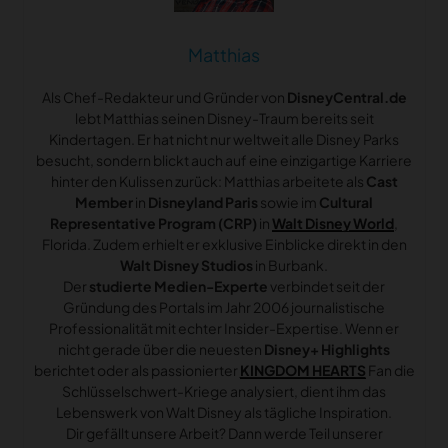
Matthias
Als Chef-Redakteur und Gründer von
DisneyCentral.de
lebt Matthias seinen Disney-Traum bereits seit
Kindertagen. Er hat nicht nur weltweit alle Disney Parks
besucht, sondern blickt auch auf eine einzigartige Karriere
hinter den Kulissen zurück: Matthias arbeitete als
Cast
Member
in
Disneyland Paris
sowie im
Cultural
Representative Program (CRP)
in
Walt Disney World
,
Florida. Zudem erhielt er exklusive Einblicke direkt in den
Walt Disney Studios
in Burbank.
Der
studierte Medien-Experte
verbindet seit der
Gründung des Portals im Jahr 2006 journalistische
Professionalität mit echter Insider-Expertise. Wenn er
nicht gerade über die neuesten
Disney+ Highlights
berichtet oder als passionierter
KINGDOM HEARTS
Fan die
Schlüsselschwert-Kriege analysiert, dient ihm das
Lebenswerk von Walt Disney als tägliche Inspiration.
Dir gefällt unsere Arbeit? Dann werde Teil unserer