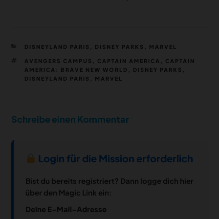
KATEGORIEN
DISNEYLAND PARIS
,
DISNEY PARKS
,
MARVEL
SCHLAGWÖRTER
AVENGERS CAMPUS
,
CAPTAIN AMERICA
,
CAPTAIN
AMERICA: BRAVE NEW WORLD
,
DISNEY PARKS
,
DISNEYLAND PARIS
,
MARVEL
Schreibe einen Kommentar
Login für die Mission erforderlich
Bist du bereits registriert? Dann logge dich hier
über den Magic Link ein:
Deine E-Mail-Adresse