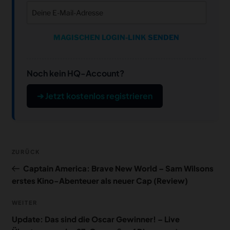
MAGISCHEN LOGIN-LINK SENDEN
Noch kein HQ-Account?
➔ Jetzt kostenlos registrieren
Beitragsnavigation
Vorheriger
ZURÜCK
Beitrag
Captain America: Brave New World – Sam Wilsons
erstes Kino-Abenteuer als neuer Cap (Review)
Nächster
WEITER
Beitrag
Update: Das sind die Oscar Gewinner! – Live