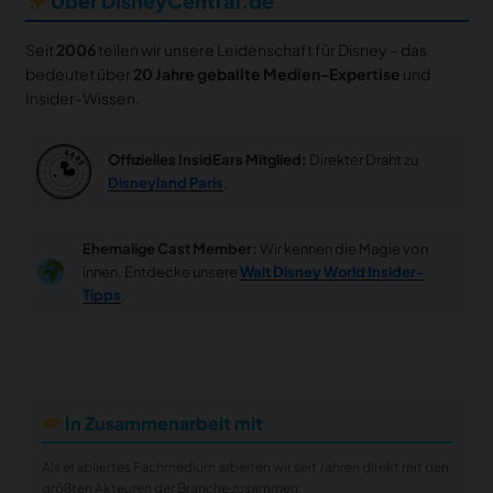
Über DisneyCentral.de
Seit
2006
teilen wir unsere Leidenschaft für Disney – das
bedeutet über
20 Jahre geballte Medien-Expertise
und
Insider-Wissen.
Offizielles InsidEars Mitglied:
Direkter Draht zu
Disneyland Paris
.
Ehemalige Cast Member:
Wir kennen die Magie von
innen. Entdecke unsere
Walt Disney World Insider-
Tipps
.
In Zusammenarbeit mit
Als etabliertes Fachmedium arbeiten wir seit Jahren direkt mit den
größten Akteuren der Branche zusammen: