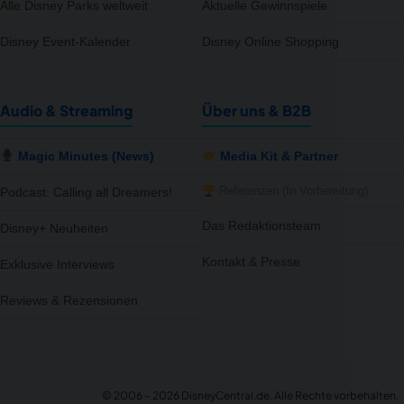
Alle Disney Parks weltweit
Aktuelle Gewinnspiele
Disney Event-Kalender
Disney Online Shopping
Audio & Streaming
Über uns & B2B
Magic Minutes (News)
Media Kit & Partner
Referenzen (In Vorbereitung)
Podcast: Calling all Dreamers!
Das Redaktionsteam
Disney+ Neuheiten
Kontakt & Presse
Exklusive Interviews
Reviews & Rezensionen
notifications
close
Wir haben 5 neue Produkte für dich gefunden – schau rein!
5 neue Artikel verfügbar – von Disney Store DE, EMP DE.
© 2006 – 2026 DisneyCentral.de. Alle Rechte vorbehalten.
Gerade eben
NEWS