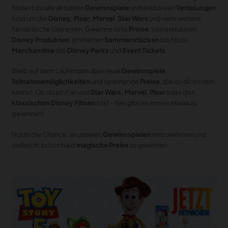
MERCH
findest du alle aktuellen
Gewinnspiele
und exklusiven
Verlosungen
rund um die
Disney
,
Pixar
,
Marvel
,
Star Wars
und viele weitere
DEALS
fantastische Universen. Gewinne tolle
Preise
, von exklusiven
Disney Produkten
, limitierten
Sammlerstücken
bis hin zu
MEIN HQ
50
Merchandise
der
Disney Parks
und
Event Tickets
.
Bleib auf dem Laufenden über neue
Gewinnspiele
,
Teilnahmemöglichkeiten
und spannende
Preise
, die du dir sichern
kannst. Ob du ein Fan von
Star Wars, Marvel
,
Pixar
oder den
klassischen Disney Filmen
bist – hier gibt es immer etwas zu
gewinnen!
Nutze die Chance, an unseren
Gewinnspielen
teilzunehmen und
vielleicht schon bald
magische Preise
zu gewinnen.