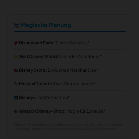
Magische Planung
Disneyland Paris:
Tickets & Hotels
Walt Disney World:
Orlando-Abenteuer
Disney Store:
Exklusives Merchandise
Musical Tickets:
Live-Entertainment
Disney+:
Jetzt streamen
Amazon Disney-Shop:
Magie für Zuhause
Hinweis: Bei Buchung/Kauf über diese Links erhalten wir eine kleine
Provision – ohne Mehrkosten für dich. Danke für deinen Support!