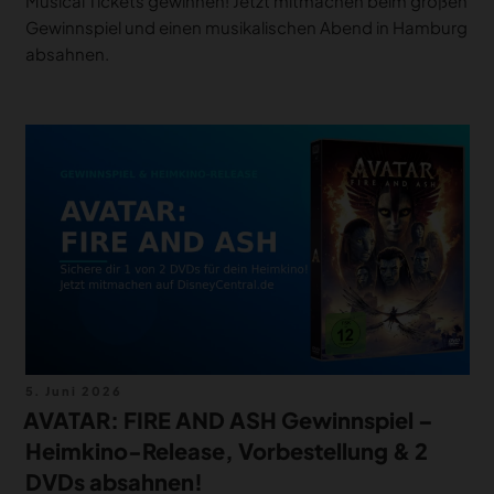
Musical Tickets gewinnen! Jetzt mitmachen beim großen
Gewinnspiel und einen musikalischen Abend in Hamburg
absahnen.
Veröffentlicht
5. Juni 2026
am
AVATAR: FIRE AND ASH Gewinnspiel –
Heimkino-Release, Vorbestellung & 2
DVDs absahnen!