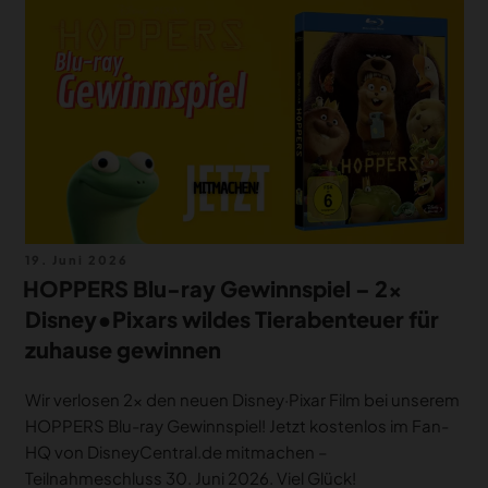
Veröffentlicht
19. Juni 2026
am
HOPPERS Blu-ray Gewinnspiel – 2x
Disney•Pixars wildes Tierabenteuer für
zuhause gewinnen
Wir verlosen 2× den neuen Disney·Pixar Film bei unserem
HOPPERS Blu-ray Gewinnspiel! Jetzt kostenlos im Fan-
HQ von DisneyCentral.de mitmachen –
Teilnahmeschluss 30. Juni 2026. Viel Glück!