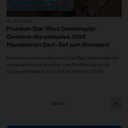
Veröffentlicht
12. Mai 2026
am
Premium Star Wars Gewinnspiel:
Gewinne das exklusive 350€
Mandalorian Dart-Set zum Kinostart!
Nimm an unserem exklusiven Star Wars Gewinnspiel teil
und gewinne zum Kinostart von The Mandalorian &
Grogu ein Premium Dart-Set im Wert von 350€!
Seitennummerierung
Näc
Seite
1
Seit
der
Beiträge