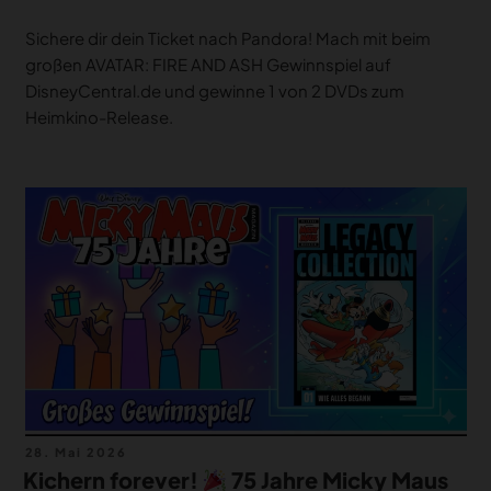
Sichere dir dein Ticket nach Pandora! Mach mit beim
großen AVATAR: FIRE AND ASH Gewinnspiel auf
DisneyCentral.de und gewinne 1 von 2 DVDs zum
Heimkino-Release.
Veröffentlicht
28. Mai 2026
am
Kichern forever!
75 Jahre Micky Maus