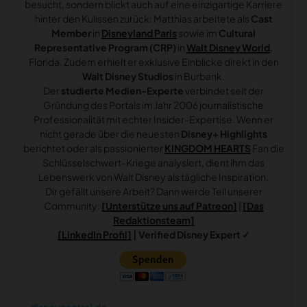
besucht, sondern blickt auch auf eine einzigartige Karriere
hinter den Kulissen zurück: Matthias arbeitete als
Cast
Member
in
Disneyland Paris
sowie im
Cultural
Representative Program (CRP)
in
Walt Disney World
,
Florida. Zudem erhielt er exklusive Einblicke direkt in den
Walt Disney Studios
in Burbank.
Der
studierte Medien-Experte
verbindet seit der
Gründung des Portals im Jahr 2006 journalistische
Professionalität mit echter Insider-Expertise. Wenn er
nicht gerade über die neuesten
Disney+ Highlights
berichtet oder als passionierter
KINGDOM HEARTS
Fan die
Schlüsselschwert-Kriege analysiert, dient ihm das
Lebenswerk von Walt Disney als tägliche Inspiration.
Dir gefällt unsere Arbeit? Dann werde Teil unserer
Community:
[Unterstütze uns auf Patreon]
|
[Das
Redaktionsteam]
[LinkedIn Profil]
| Verified Disney Expert ✓
disneycentral.de