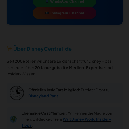
WhatsApp Channel
Instagram Channel
Über DisneyCentral.de
Seit
2006
teilen wir unsere Leidenschaft für Disney – das
bedeutet über
20 Jahre geballte Medien-Expertise
und
Insider-Wissen.
Offizielles InsidEars Mitglied:
Direkter Draht zu
Disneyland Paris
.
Ehemalige Cast Member:
Wir kennen die Magie von
innen. Entdecke unsere
Walt Disney World Insider-
Tipps
.