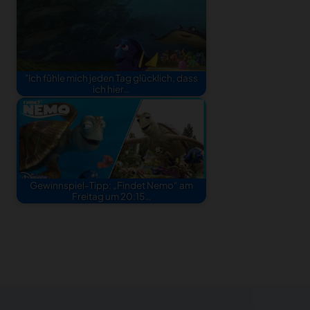
"Ich fühle mich jeden Tag glücklich, dass
ich hier…
Gewinnspiel-Tipp: „Findet Nemo“ am
Freitag um 20:15…