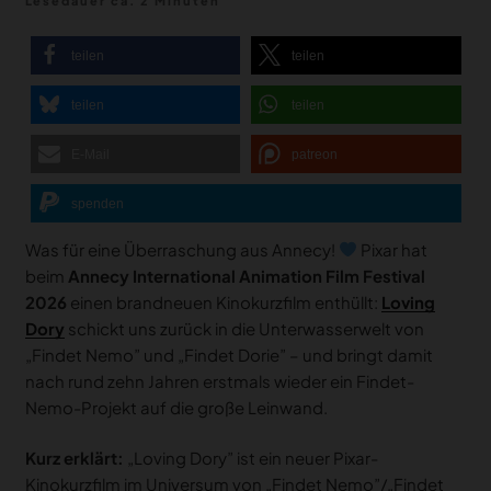
Lesedauer ca. 2 Minuten
teilen
teilen
teilen
teilen
E-Mail
patreon
spenden
Was für eine Überraschung aus Annecy!
Pixar hat
beim
Annecy International Animation Film Festival
2026
einen brandneuen Kinokurzfilm enthüllt:
Loving
Dory
schickt uns zurück in die Unterwasserwelt von
„Findet Nemo” und „Findet Dorie” – und bringt damit
nach rund zehn Jahren erstmals wieder ein Findet-
Nemo-Projekt auf die große Leinwand.
Kurz erklärt:
„Loving Dory” ist ein neuer Pixar-
Kinokurzfilm im Universum von „Findet Nemo”/„Findet