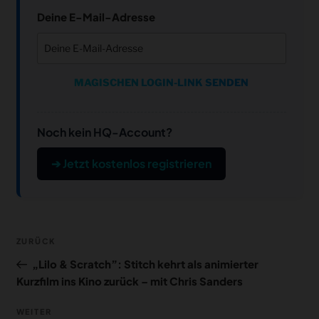
Deine E-Mail-Adresse
MAGISCHEN LOGIN-LINK SENDEN
Noch kein HQ-Account?
➔ Jetzt kostenlos registrieren
Beitragsnavigation
Vorheriger
ZURÜCK
Beitrag
„Lilo & Scratch”: Stitch kehrt als animierter
Kurzfilm ins Kino zurück – mit Chris Sanders
Nächster
WEITER