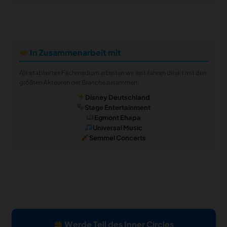
In Zusammenarbeit mit
Als etabliertes Fachmedium arbeiten wir seit Jahren direkt mit den
größten Akteuren der Branche zusammen:
Disney Deutschland
Stage Entertainment
Egmont Ehapa
Universal Music
Semmel Concerts
Werde Teil des Inner Circles