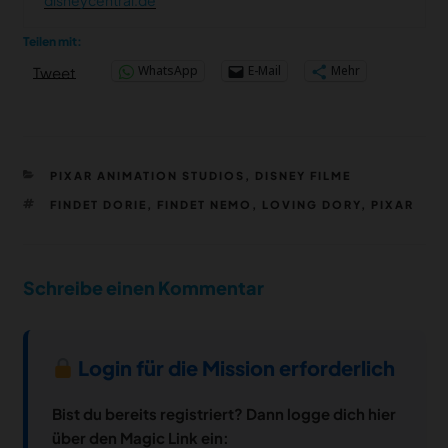
Teilen mit:
WhatsApp
E-Mail
Mehr
Tweet
KATEGORIEN
PIXAR ANIMATION STUDIOS
,
DISNEY FILME
SCHLAGWÖRTER
FINDET DORIE
,
FINDET NEMO
,
LOVING DORY
,
PIXAR
Schreibe einen Kommentar
Login für die Mission erforderlich
Bist du bereits registriert? Dann logge dich hier
über den Magic Link ein: