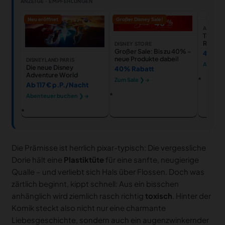
ANZEIGE · EMPFEHLUNGEN
Neu eröffnet
Großer Disney Sale!
AMAZO
Toy Sto
Roundup
DISNEY STORE
Comple
Großer Sale: Bis zu 40% –
44,99
Pack (
neue Produkte dabei!
DISNEYLAND PARIS
Ansehe
Die neue Disney
40% Rabatt
Adventure World
Zum Sale ❯ →
Ab 117 € p.P./Nacht
Abenteuer buchen ❯ →
Die Prämisse ist herrlich pixar-typisch: Die vergessliche
Dorie hält eine
Plastiktüte
für eine sanfte, neugierige
Qualle – und verliebt sich Hals über Flossen. Doch was
zärtlich beginnt, kippt schnell: Aus ein bisschen
anhänglich wird ziemlich rasch richtig
toxisch
. Hinter der
Komik steckt also nicht nur eine charmante
Liebesgeschichte, sondern auch ein augenzwinkernder