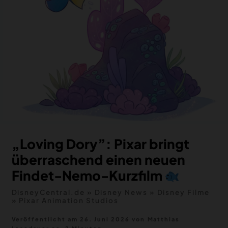
MERCH
DEALS
MEIN HQ
50
„Loving Dory”: Pixar bringt
überraschend einen neuen
Findet-Nemo-Kurzfilm
DisneyCentral.de
»
Disney News
»
Disney Filme
»
Pixar Animation Studios
Veröffentlicht am 26. Juni 2026
von
Matthias