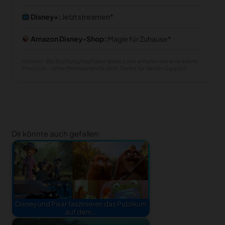
Disney+:
Jetzt streamen
Amazon Disney-Shop:
Magie für Zuhause
Hinweis: Bei Buchung/Kauf über diese Links erhalten wir eine kleine
Provision – ohne Mehrkosten für dich. Danke für deinen Support!
Dir könnte auch gefallen:
Disney und Pixar faszinieren das Publikum
auf dem…