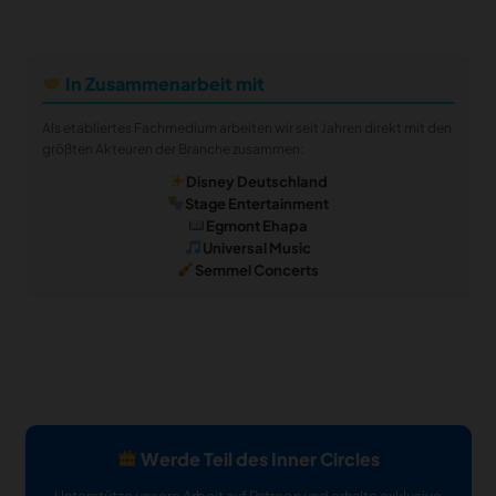
In Zusammenarbeit mit
Als etabliertes Fachmedium arbeiten wir seit Jahren direkt mit den
größten Akteuren der Branche zusammen:
Disney Deutschland
Stage Entertainment
Egmont Ehapa
Universal Music
Semmel Concerts
Werde Teil des Inner Circles
Unterstütze unsere Arbeit auf Patreon und erhalte exklusive