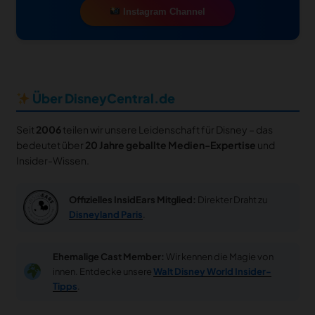
Instagram Channel
Über DisneyCentral.de
Seit
2006
teilen wir unsere Leidenschaft für Disney – das
bedeutet über
20 Jahre geballte Medien-Expertise
und
Insider-Wissen.
Offizielles InsidEars Mitglied:
Direkter Draht zu
Disneyland Paris
.
Ehemalige Cast Member:
Wir kennen die Magie von
innen. Entdecke unsere
Walt Disney World Insider-
Tipps
.