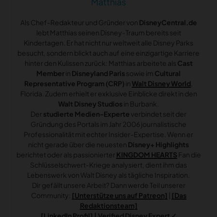
Matthias
Als Chef-Redakteur und Gründer von
DisneyCentral.de
lebt Matthias seinen Disney-Traum bereits seit
Kindertagen. Er hat nicht nur weltweit alle Disney Parks
besucht, sondern blickt auch auf eine einzigartige Karriere
hinter den Kulissen zurück: Matthias arbeitete als
Cast
Member
in
Disneyland Paris
sowie im
Cultural
Representative Program (CRP)
in
Walt Disney World
,
Florida. Zudem erhielt er exklusive Einblicke direkt in den
Walt Disney Studios
in Burbank.
Der
studierte Medien-Experte
verbindet seit der
Gründung des Portals im Jahr 2006 journalistische
Professionalität mit echter Insider-Expertise. Wenn er
nicht gerade über die neuesten
Disney+ Highlights
berichtet oder als passionierter
KINGDOM HEARTS
Fan die
Schlüsselschwert-Kriege analysiert, dient ihm das
Lebenswerk von Walt Disney als tägliche Inspiration.
Dir gefällt unsere Arbeit? Dann werde Teil unserer
Community:
[Unterstütze uns auf Patreon]
|
[Das
Redaktionsteam]
[LinkedIn Profil]
| Verified Disney Expert ✓