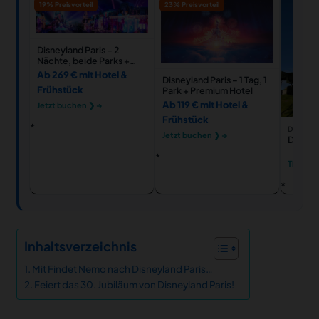
19% Preisvorteil
23% Preisvorteil
Disneyland Paris – 2
Nächte, beide Parks +
Hotel
Ab 269 € mit Hotel &
Disneyland Paris – 1 Tag, 1
Frühstück
Park + Premium Hotel
Ab 119 € mit Hotel &
Jetzt buchen ❯ →
Frühstück
DISNEYL
Jetzt buchen ❯ →
Disneyl
Tickets
Inhaltsverzeichnis
Mit Findet Nemo nach Disneyland Paris…
Feiert das 30. Jubiläum von Disneyland Paris!