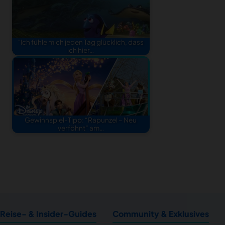
"Ich fühle mich jeden Tag glücklich, dass
ich hier…
Gewinnspiel-Tipp: “Rapunzel – Neu
verföhnt” am…
Reise- & Insider-Guides
Community & Exklusives