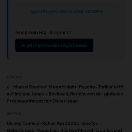
MAGISCHEN LOGIN-LINK SENDEN
Noch kein HQ-Account?
➔ Jetzt kostenlos registrieren
Beitragsnavigation
Vorheriger
ZURÜCK
Beitrag
Marvel Studios’ Moon Knight: Psycho-Thriller trifft
auf Indiana Jones – Review & Bericht von der globalen
Pressekonferenz mit Oscar Isaac
Nächster
WEITER
Beitrag
Disney Comics-Schau April 2022: Goofys
Geburtstags-Vorschau, düstere Marvel-Comics und