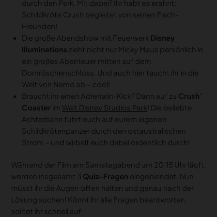
durch den Park. Mit dabei? Ihr habt es erahnt:
Schildkröte Crush begleitet von seinen Fisch-
Freunden!
Die große Abendshow mit Feuerwerk
Disney
Illuminations
zieht nicht nur Micky Maus persönlich in
ein großes Abenteuer mitten auf dem
Dornröschenschloss. Und auch hier taucht ihr in die
Welt von Nemo ab – cool!
Braucht ihr einen Adrenalin-Kick? Dann auf zu
Crush’
Coaster
im
Walt Disney Studios Park
! Die beliebte
Achterbahn führt euch auf eurem eigenen
Schildkrötenpanzer durch den ostaustralischen
Strom – und wirbelt euch dabei ordentlich durch!
Während der Film am Samstagabend um 20:15 Uhr läuft,
werden insgesamt 3
Quiz-Fragen
eingeblendet. Nun
müsst ihr die Augen offen halten und genau nach der
Lösung suchen! Könnt ihr alle Fragen beantworten,
solltet ihr schnell auf