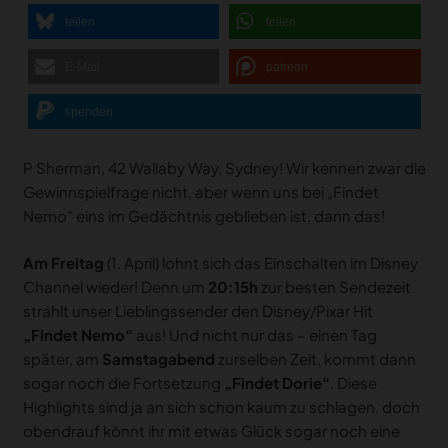
teilen
teilen
E-Mail
patreon
spenden
P Sherman, 42 Wallaby Way, Sydney! Wir kennen zwar die
Gewinnspielfrage nicht, aber wenn uns bei „Findet
Nemo“ eins im Gedächtnis geblieben ist, dann das!
Am Freitag
(1. April) lohnt sich das Einschalten im Disney
Channel wieder! Denn um
20:15h
zur besten Sendezeit
strahlt unser Lieblingssender den Disney/Pixar Hit
„Findet Nemo“
aus! Und nicht nur das – einen Tag
später, am
Samstagabend
zurselben Zeit, kommt dann
sogar noch die Fortsetzung
„Findet Dorie“
. Diese
Highlights sind ja an sich schon kaum zu schlagen, doch
obendrauf könnt ihr mit etwas Glück sogar noch eine