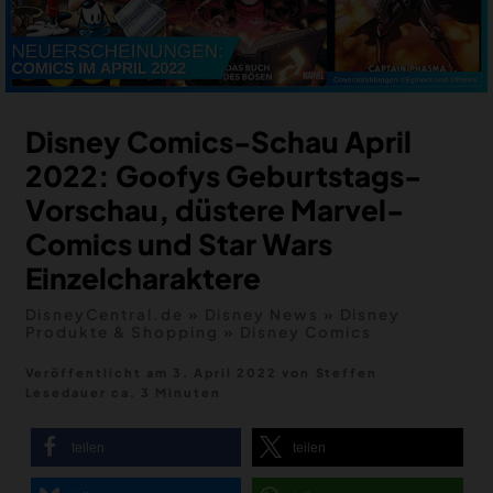
MERCH
DEALS
MEIN HQ
50
Disney Comics-Schau April
2022: Goofys Geburtstags-
Vorschau, düstere Marvel-
Comics und Star Wars
Einzelcharaktere
DisneyCentral.de
»
Disney News
»
Disney
Produkte & Shopping
»
Disney Comics
Veröffentlicht am 3. April 2022
von
Steffen
Lesedauer ca. 3 Minuten
teilen
teilen