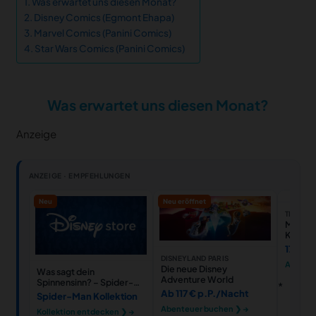
Was erwartet uns diesen Monat?
Disney Comics (Egmont Ehapa)
Marvel Comics (Panini Comics)
Star Wars Comics (Panini Comics)
Was erwartet uns diesen Monat?
Anzeige
ANZEIGE · EMPFEHLUNGEN
Neu
Neu eröffnet
THALIA
Marvel
Kartens
17,57 €
DISNEYLAND PARIS
Ansehe
Die neue Disney
Was sagt dein
Adventure World
Spinnensinn? – Spider-
Man Styles
Ab 117 € p.P./Nacht
Spider-Man Kollektion
Abenteuer buchen ❯ →
Kollektion entdecken ❯ →