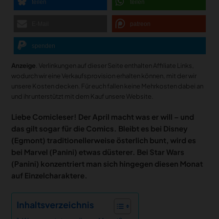
teilen
teilen
E-Mail
patreon
spenden
Anzeige
. Verlinkungen auf dieser Seite enthalten Affiliate Links,
wodurch wir eine Verkaufsprovision erhalten können, mit der wir
unsere Kosten decken. Für euch fallen keine Mehrkosten dabei an
und ihr unterstützt mit dem Kauf unsere Website.
Liebe Comicleser! Der April macht was er will – und
das gilt sogar für die Comics. Bleibt es bei Disney
(Egmont) traditionellerweise österlich bunt, wird es
bei Marvel (Panini) etwas düsterer. Bei Star Wars
(Panini) konzentriert man sich hingegen diesen Monat
auf Einzelcharaktere.
Inhaltsverzeichnis