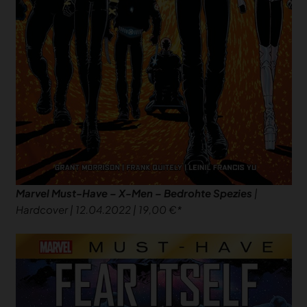
Marvel Must-Have – X-Men – Bedrohte Spezies
|
Hardcover | 12.04.2022 | 19,00 €
notifications
close