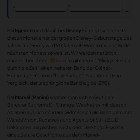
Bei
Egmont
und damit bei
Disney
kündigt sich bereits
diesen Monat einer der großen Disney-Geburtstage des
Jahres an: Goofy wird 90 Jahre alt! Wobei das erst Ende
nächsten Monats soweit ist. Wir werden natürlich
darüber berichten.
Zudem gibt es mit “Mickys Reisen
durch die Zeit” einen weiteren Band der Glénat-
Hommage-Reihe im “Low Budget”-Nachdruck (zum
Vergleich: der ursprüngliche Band lag bei 29€).
Bei
Marvel (Panini)
widmet man sich erneut dem
Sorcerer Supreme Dr. Strange. Was hat es mit dessen
Ableben auf sich? Zudem widmet sich ein Band dem aus
WandaVision, Runaways und Agents of S.H.I.E.L.D.
bekannten magischen Buch, dem Darkhold. Erwartet
eine düstere Geschichte aus dem Marvel-