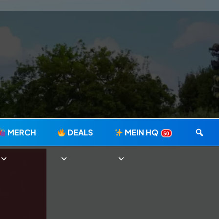
MERCH
DEALS
MEIN HQ
50