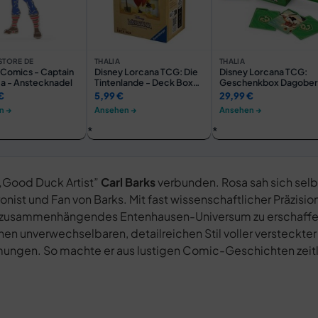
STORE DE
THALIA
THALIA
 Comics - Captain
Disney Lorcana TCG: Die
Disney Lorcana TCG:
a - Anstecknadel
Tintenlande - Deck Box
Geschenkbox Dagober
Dagobert Duck
Duck (Deutsch)
€
5,99 €
29,99 €
n →
Ansehen →
Ansehen →
„Good Duck Artist”
Carl Barks
verbunden. Rosa sah sich selbs
onist und Fan von Barks. Mit fast wissenschaftlicher Präzisio
s, zusammenhängendes Entenhausen-Universum zu erschaffen.
en unverwechselbaren, detailreichen Stil voller versteckter
ungen. So machte er aus lustigen Comic-Geschichten zeit