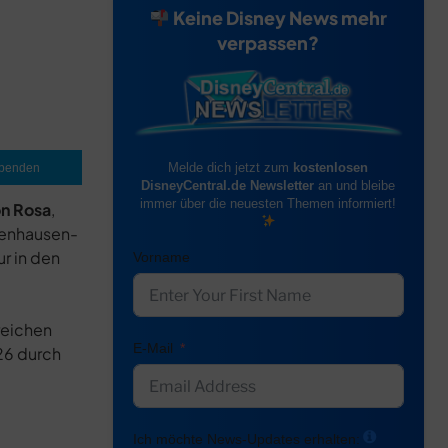
Keine Disney News mehr
verpassen?
Melde dich jetzt zum
kostenlosen
penden
DisneyCentral.de Newsletter
an und bleibe
immer über die neuesten Themen informiert!
n Rosa
,
tenhausen-
r in den
Vorname
reichen
E-Mail
26 durch
Ich möchte News-Updates erhalten: