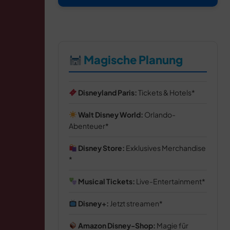
Magische Planung
Disneyland Paris:
Tickets & Hotels
Walt Disney World:
Orlando-
Abenteuer
Disney Store:
Exklusives Merchandise
Musical Tickets:
Live-Entertainment
Disney+:
Jetzt streamen
Amazon Disney-Shop:
Magie für