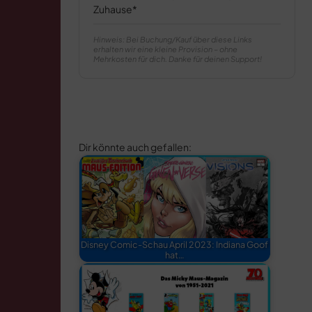
Zuhause
Hinweis: Bei Buchung/Kauf über diese Links
erhalten wir eine kleine Provision – ohne
Mehrkosten für dich. Danke für deinen Support!
Dir könnte auch gefallen:
Disney Comic-Schau April 2023: Indiana Goof
hat…