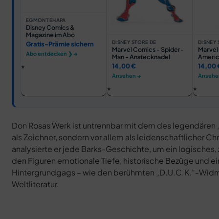
EGMONT EHAPA
Disney Comics &
Magazine im Abo
DISNEY STORE DE
DISNEY 
Gratis-Prämie sichern
Marvel Comics - Spider-
Marvel
Abo entdecken ❯ →
Man - Anstecknadel
Americ
14,00 €
14,00 
Ansehen →
Ansehe
Don Rosas Werk ist untrennbar mit dem des legendären 
als Zeichner, sondern vor allem als leidenschaftlicher Chr
analysierte er jede Barks-Geschichte, um ein logische
den Figuren emotionale Tiefe, historische Bezüge und ein
Hintergrundgags – wie den berühmten „D.U.C.K.”-Widm
Weltliteratur.