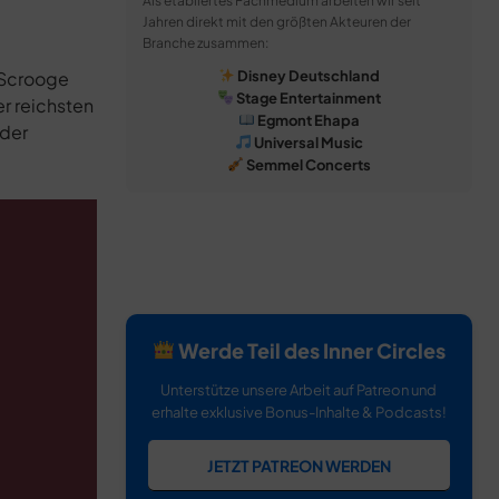
Als etabliertes Fachmedium arbeiten wir seit
Jahren direkt mit den größten Akteuren der
Branche zusammen:
Disney Deutschland
f Scrooge
Stage Entertainment
r reichsten
Egmont Ehapa
 der
Universal Music
Semmel Concerts
Werde Teil des Inner Circles
Unterstütze unsere Arbeit auf Patreon und
erhalte exklusive Bonus-Inhalte & Podcasts!
JETZT PATREON WERDEN