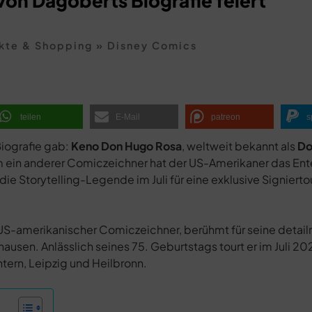
von Dagoberts Biografie feiert
kte & Shopping
»
Disney Comics
teilen
E-Mail
patreon
s
Biografie gab:
Keno Don Hugo Rosa
, weltweit bekannt als
Do
m ein anderer Comiczeichner hat der US-Amerikaner das En
Storytelling-Legende im Juli für eine exklusive Signiertou
n US-amerikanischer Comiczeichner, berühmt für seine detail
en. Anlässlich seines 75. Geburtstags tourt er im Juli 20
ern, Leipzig und Heilbronn.