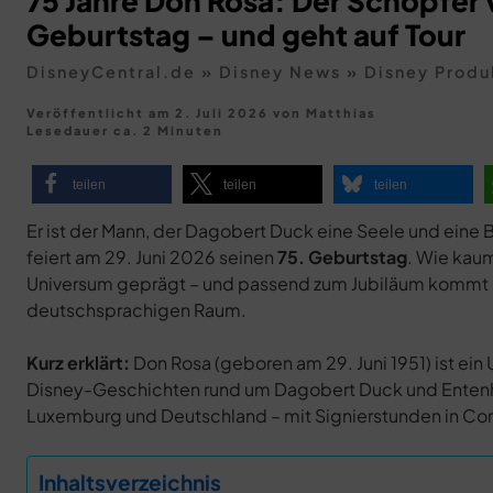
75 Jahre Don Rosa: Der Schöpfer 
Geburtstag – und geht auf Tour
DisneyCentral.de
»
Disney News
»
Disney Produ
Veröffentlicht am 2. Juli 2026
von
Matthias
Lesedauer ca. 2 Minuten
teilen
teilen
teilen
Er ist der Mann, der Dagobert Duck eine Seele und eine 
feiert am 29. Juni 2026 seinen
75. Geburtstag
. Wie kau
Universum geprägt – und passend zum Jubiläum kommt die 
deutschsprachigen Raum.
Kurz erklärt:
Don Rosa (geboren am 29. Juni 1951) ist ei
Disney-Geschichten rund um Dagobert Duck und Entenhaus
Luxemburg und Deutschland – mit Signierstunden in Cont
Inhaltsverzeichnis