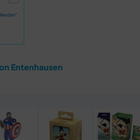
lliarden”
von Entenhausen