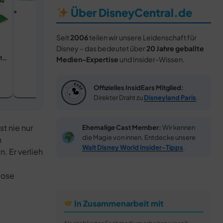
Lizenzierter Fanartikel
Über DisneyCentral.de
Seit
2006
teilen wir unsere Leidenschaft für
Disney – das bedeutet über
20 Jahre geballte
t
Medien-Expertise
und Insider-Wissen.
Offizielles InsidEars Mitglied:
Direkter Draht zu
Disneyland Paris
.
t nie nur
Ehemalige Cast Member:
Wir kennen
die Magie von innen. Entdecke unsere
n
Walt Disney World Insider-Tipps
.
 Er verlieh
lose
In Zusammenarbeit mit