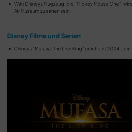
Walt Disneys Flugzeug, die “Mickey Mouse One”, wird
Air Museum zu sehen sein.
Disney Filme und Serien
Disneys “Mufasa: The Lion King” erscheint 2024 – ein