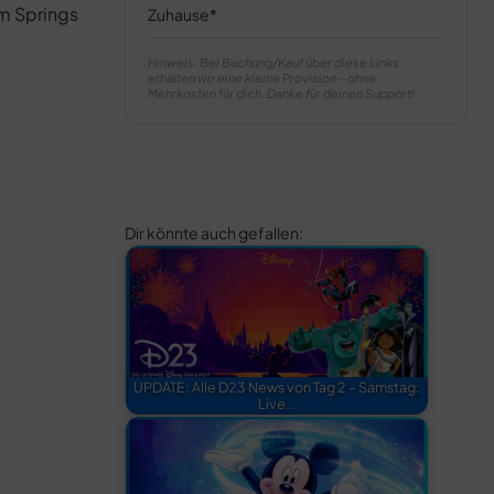
lm Springs
Zuhause
Hinweis: Bei Buchung/Kauf über diese Links
erhalten wir eine kleine Provision – ohne
Mehrkosten für dich. Danke für deinen Support!
Dir könnte auch gefallen:
UPDATE: Alle D23 News von Tag 2 – Samstag:
Live…