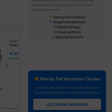
Als etabliertes Fachmedium arbeiten wir seit
Jahren direkt mit den größten Akteuren der
Branche zusammen:
Disney Deutschland
Stage Entertainment
Egmont Ehapa
Universal Music
Semmel Concerts
DISNEYLAND PARIS
Disneyland Paris – Tickets
DISNEY STORE DE
DISNEY ST
Oben - Dug - Kuscheltier
Disney Pix
Denim-Sho
Tickets ansehen →
41,00 €
18,00 €
Ansehen →
Ansehen 
Werde Teil des Inner Circles
Unterstütze unsere Arbeit auf Patreon und
5 -
er
erhalte exklusive Bonus-Inhalte & Podcasts!
JETZT PATREON WERDEN