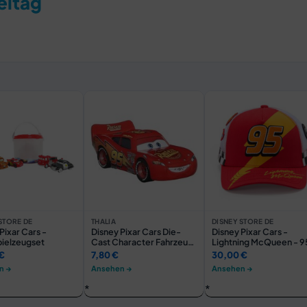
eitag
STORE DE
THALIA
DISNEY STORE DE
Pixar Cars -
Disney Pixar Cars Die-
Disney Pixar Cars -
ielzeugset
Cast Character Fahrzeug
Lightning McQueen - 9
Sortiment
Baseballkappe für Kind
€
7,80 €
30,00 €
n →
Ansehen →
Ansehen →