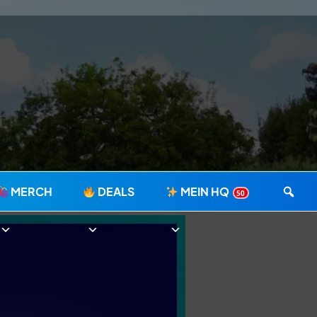
MERCH
DEALS
MEIN HQ
50