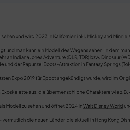
 sehen und wird 2023 in Kalifornien inkl. Mickey and Minnie
eigt und man kann ein Modell des Wagens sehen, in dem ma
 sehr an Indiana Jones Adventure (DLR, TDR) bzw. Dinosaur (
W
e und der Rapunzel Boots-Attraktion in Fantasy Springs (To
etzten Expo 2019 für Epcot angekündigt wurde, wird im Origi
 Exoskelette aus, die übermenschliche Charaktere wie z.B. 
 als Modell zu sehen und öffnet 2024 in
Walt Disney World
un
 – vermutlich die neuen Länder, die aktuell in Hong Kong Di