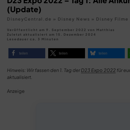
D23 Expo 2022 – Tag 1: Alle Ankü
(Update)
DisneyCentral.de
»
Disney News
»
Disney Filme
Veröffentlicht am 9. September 2022
von
Matthias
Zuletzt aktualisiert am
15. Dezember 2024
Lesedauer ca. 3 Minuten
teilen
teilen
teilen
Hinweis: Wir fassen den 1. Tag der
D23 Expo 2022
für eu
aktualisiert.
Anzeige