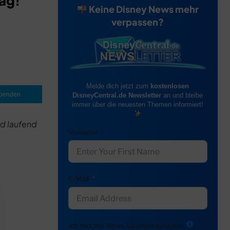
ag!
Keine Disney News mehr
verpassen?
Melde dich jetzt zum
kostenlosen
penden
DisneyCentral.de Newsletter
an und bleibe
immer über die neuesten Themen informiert!
rd laufend
Vorname
E-Mail
Ich möchte News-Updates erhalten: