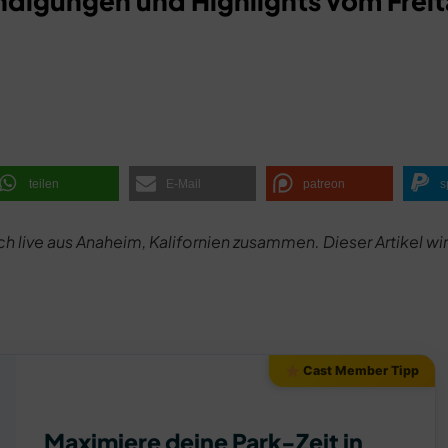
ndigungen und Highlights vom Freit
teilen
E-Mail
patreon
s
ch live aus Anaheim, Kalifornien zusammen. Dieser Artikel wi
Cast Member Tipp
Maximiere deine Park-Zeit in