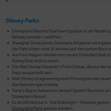
Disney Parks
Disneyland Resorts Toontown Update ist als Modell zu
Railway (wieder-) eröffnen.
Shanghai Disneylands Zoomania Attraktion wird gez
der Fahrt sitzen wird. Er erinnert auf den ersten Blick
Auch ein Wagen-Modell vom neuen TinkerBell dark rid
DisneySea) sind zu sehen.
Die Walt Disney Dreamer’s Point Statue, die auf der l
Expo ausgestellt sein.
Walt Disney Imagineering stellt Prototypen der neuen
die Parks bringen könnte.
Tiana’s Bayou Adventure (aktuell Splash Mountain) ist
Disneyland Resort.
Es wird Einblicke in “Die Eiskönigin”-Projekte geben
Disneyland Paris
gebaut werden.