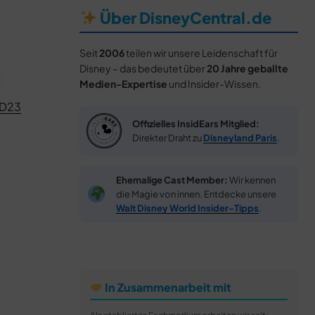
Über DisneyCentral.de
Seit
2006
teilen wir unsere Leidenschaft für
Disney – das bedeutet über
20 Jahre geballte
Medien-Expertise
und Insider-Wissen.
D23
Offizielles InsidEars Mitglied:
Direkter Draht zu
Disneyland Paris
.
Ehemalige Cast Member:
Wir kennen
die Magie von innen. Entdecke unsere
Walt Disney World Insider-Tipps
.
In Zusammenarbeit mit