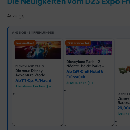
Die Neuigkeiten vom D23 Expo Fr
Anzeige
ANZEIGE · EMPFEHLUNGEN
Neu eröffnet
19% Preisvorteil
Disneyland Paris – 2
Nächte, beide Parks +
DISNEYLAND PARIS
Hotel
Die neue Disney
Ab 269 € mit Hotel &
Adventure World
Frühstück
Ab 117 € p.P./Nacht
Jetzt buchen ❯ →
Abenteuer buchen ❯ →
DISNEY 
Disney 
Badesp
29,00 
Ansehe