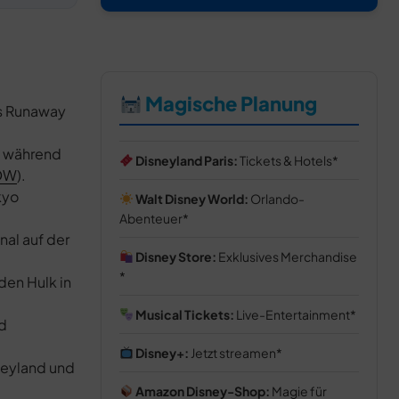
Magische Planung
’s Runaway
n während
Disneyland Paris:
Tickets & Hotels
DW
).
kyo
Walt Disney World:
Orlando-
Abenteuer
nal auf der
Disney Store:
Exklusives Merchandise
den Hulk in
Musical Tickets:
Live-Entertainment
d
Disney+:
Jetzt streamen
sneyland und
Amazon Disney-Shop:
Magie für