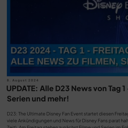
Veröffentlicht
8. August 2024
am
UPDATE: Alle D23 News von Tag 1 
Serien und mehr!
D23: The Ultimate Disney Fan Event startet diesen Freita
viele Ankündigungen und News für Disney Fans parat hal
Zeit). Am Freitag stehen zunächst Filme und Serien im Fo