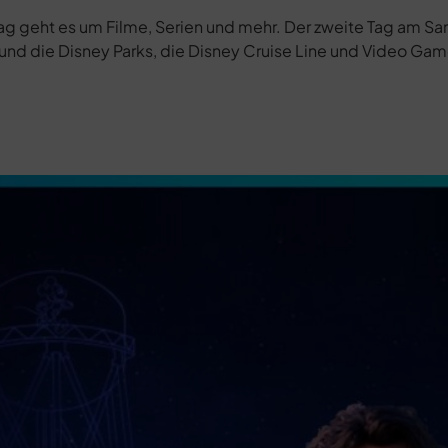
tag geht es um Filme, Serien und mehr. Der zweite Tag am S
nd die Disney Parks, die Disney Cruise Line und Video Game