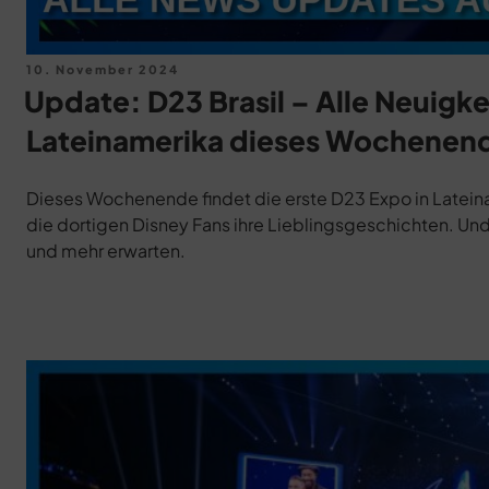
Veröffentlicht
10. November 2024
am
Update: D23 Brasil – Alle Neuigke
Lateinamerika dieses Wochenen
Dieses Wochenende findet die erste D23 Expo in Lateina
die dortigen Disney Fans ihre Lieblingsgeschichten. Und
und mehr erwarten.