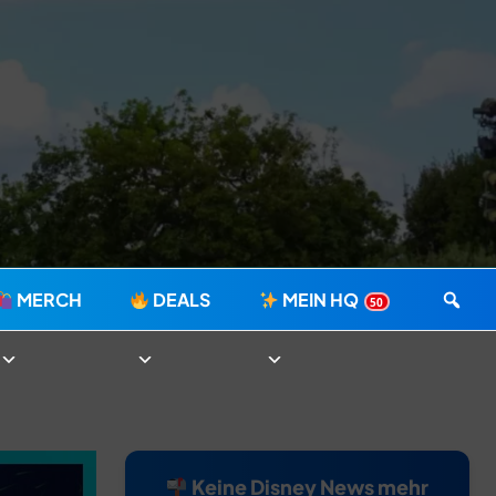
MERCH
DEALS
MEIN HQ
50
Keine Disney News mehr