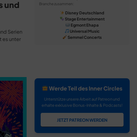
s und
Branche zusammen:
Disney Deutschland
Stage Entertainment
Egmont Ehapa
und Serien
Universal Music
Semmel Concerts
 es unter
Werde Teil des Inner Circles
Unterstütze unsere Arbeit auf Patreon und
erhalte exklusive Bonus-Inhalte & Podcasts!
JETZT PATREON WERDEN