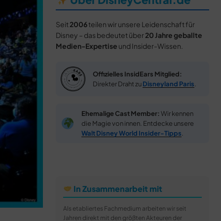
Seit
2006
teilen wir unsere Leidenschaft für
Disney – das bedeutet über
20 Jahre geballte
Medien-Expertise
und Insider-Wissen.
Offizielles InsidEars Mitglied:
Direkter Draht zu
Disneyland Paris
.
Ehemalige Cast Member:
Wir kennen
die Magie von innen. Entdecke unsere
Walt Disney World Insider-Tipps
.
In Zusammenarbeit mit
Als etabliertes Fachmedium arbeiten wir seit
Jahren direkt mit den größten Akteuren der