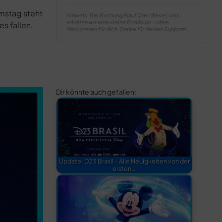
amstag steht
Hinweis: Bei Buchung/Kauf über diese Links
erhalten wir eine kleine Provision – ohne
s fallen.
Mehrkosten für dich. Danke für deinen Support!
Dir könnte auch gefallen:
Update: D23 Brasil – Alle Neuigkeiten von der
ersten…