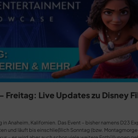
– Freitag: Live Updates zu Disney F
g in Anaheim, Kalifornien. Das Event – bisher namens D23 Ex
ten und läuft bis einschließlich Sonntag (bzw. Montagmorge
kus – es wird aber auch schon viele weitere Enthüllungen ge