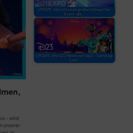
UPDATE: Alle Infos zum großen Disney Fan-
Event: die…
UPDATE: Alle D23 News von Tag 2 – Samstag:
Live…
ilmen,
po – wird
n unserer
ben. In