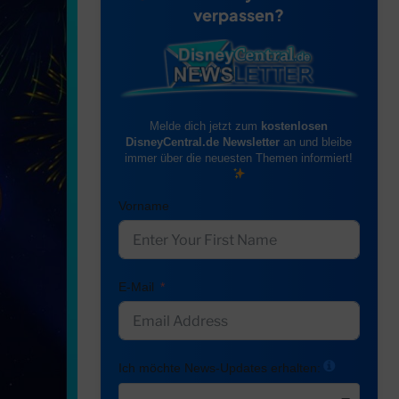
verpassen?
Melde dich jetzt zum
kostenlosen
DisneyCentral.de Newsletter
an und bleibe
immer über die neuesten Themen informiert!
Vorname
E-Mail
Ich möchte News-Updates erhalten: