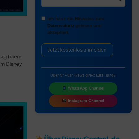
Ich habe die Hinweise zum
Datenschutz
gelesen und
akzeptiert.
Jetzt kostenlos anmelden
ag feiern
 um Disney
Oder für Push-News direkt auf's Handy:
WhatsApp Channel
Instagram Channel
Über DisneyCentral.de