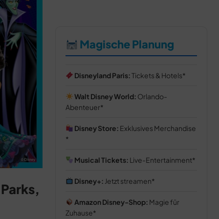
Magische Planung
Disneyland Paris:
Tickets & Hotels
Walt Disney World:
Orlando-
Abenteuer
Disney Store:
Exklusives Merchandise
Musical Tickets:
Live-Entertainment
Disney+:
Jetzt streamen
 Parks,
Amazon Disney-Shop:
Magie für
Zuhause