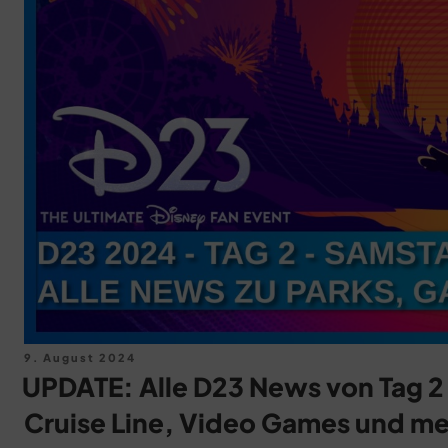
Veröffentlicht
9. August 2024
am
UPDATE: Alle D23 News von Tag 2 
Cruise Line, Video Games und me