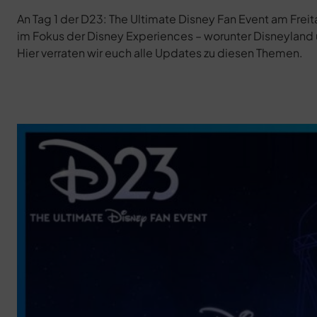
An Tag 1 der D23: The Ultimate Disney Fan Event am Frei
im Fokus der Disney Experiences – worunter Disneyland u
Hier verraten wir euch alle Updates zu diesen Themen.