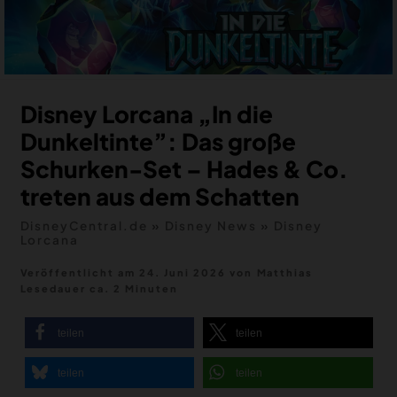
MERCH
DEALS
MEIN HQ
50
Disney Lorcana „In die
Dunkeltinte”: Das große
Schurken-Set – Hades & Co.
treten aus dem Schatten
DisneyCentral.de
»
Disney News
»
Disney
Lorcana
Veröffentlicht am 24. Juni 2026
von
Matthias
Lesedauer ca. 2 Minuten
teilen
teilen
teilen
teilen