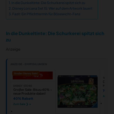
In die Dunkeltinte: Die Schurkerei spitzt sich zu
Disney Lorcana Set 15: Wer auf dem Artwork lauert
Fazit: Ein Pflichttermin für Bösewicht-Fans
In die Dunkeltinte: Die Schurkerei spitzt sich
zu
Anzeige
ANZEIGE · EMPFEHLUNGEN
Großer Disney Sale!
THALIA
Disney
Himmel
DISNEY STORE
Spielma
Großer Sale: Bis zu 40% –
19,99 
neue Produkte dabei!
Ansehe
40% Rabatt
Zum Sale ❯ →