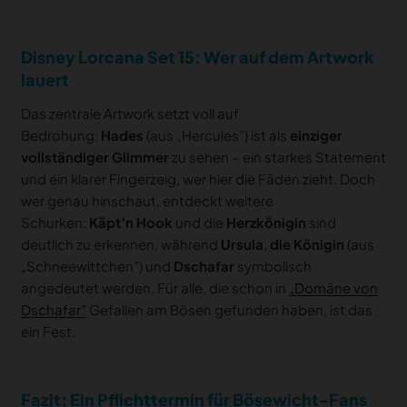
Disney Lorcana Set 15: Wer auf dem Artwork
lauert
Das zentrale Artwork setzt voll auf
Bedrohung:
Hades
(aus „Hercules”) ist als
einziger
vollständiger Glimmer
zu sehen – ein starkes Statement
und ein klarer Fingerzeig, wer hier die Fäden zieht. Doch
wer genau hinschaut, entdeckt weitere
Schurken:
Käpt’n Hook
und die
Herzkönigin
sind
deutlich zu erkennen, während
Ursula
,
die Königin
(aus
„Schneewittchen”) und
Dschafar
symbolisch
angedeutet werden. Für alle, die schon in
„Domäne von
Dschafar”
Gefallen am Bösen gefunden haben, ist das
ein Fest.
Fazit: Ein Pflichttermin für Bösewicht-Fans