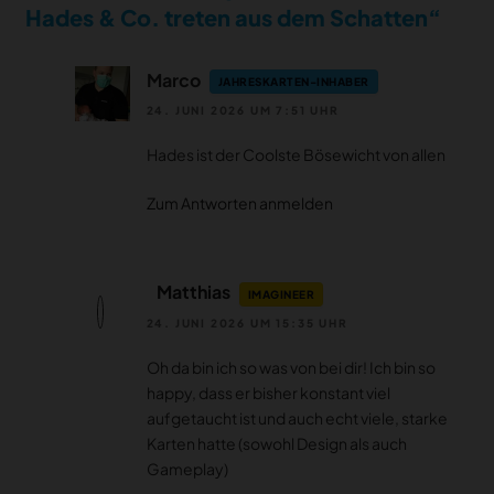
Hades & Co. treten aus dem Schatten“
Marco
JAHRESKARTEN-INHABER
24. JUNI 2026 UM 7:51 UHR
Hades ist der Coolste Bösewicht von allen
Zum Antworten anmelden
Matthias
IMAGINEER
24. JUNI 2026 UM 15:35 UHR
Oh da bin ich so was von bei dir! Ich bin so
happy, dass er bisher konstant viel
aufgetaucht ist und auch echt viele, starke
Karten hatte (sowohl Design als auch
Gameplay)