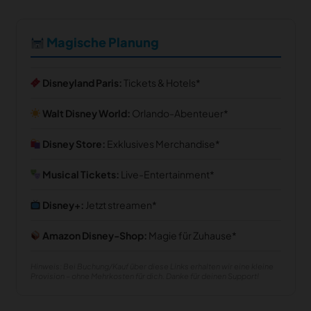
Magische Planung
Disneyland Paris:
Tickets & Hotels
Walt Disney World:
Orlando-Abenteuer
Disney Store:
Exklusives Merchandise
Musical Tickets:
Live-Entertainment
Disney+:
Jetzt streamen
Amazon Disney-Shop:
Magie für Zuhause
Hinweis: Bei Buchung/Kauf über diese Links erhalten wir eine kleine
Provision – ohne Mehrkosten für dich. Danke für deinen Support!