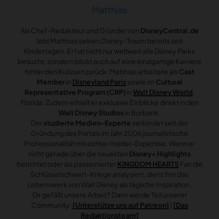
Matthias
Als Chef-Redakteur und Gründer von
DisneyCentral.de
lebt Matthias seinen Disney-Traum bereits seit
Kindertagen. Er hat nicht nur weltweit alle Disney Parks
besucht, sondern blickt auch auf eine einzigartige Karriere
hinter den Kulissen zurück: Matthias arbeitete als
Cast
Member
in
Disneyland Paris
sowie im
Cultural
Representative Program (CRP)
in
Walt Disney World
,
Florida. Zudem erhielt er exklusive Einblicke direkt in den
Walt Disney Studios
in Burbank.
Der
studierte Medien-Experte
verbindet seit der
Gründung des Portals im Jahr 2006 journalistische
Professionalität mit echter Insider-Expertise. Wenn er
nicht gerade über die neuesten
Disney+ Highlights
berichtet oder als passionierter
KINGDOM HEARTS
Fan die
Schlüsselschwert-Kriege analysiert, dient ihm das
Lebenswerk von Walt Disney als tägliche Inspiration.
Dir gefällt unsere Arbeit? Dann werde Teil unserer
Community:
[Unterstütze uns auf Patreon]
|
[Das
Redaktionsteam]