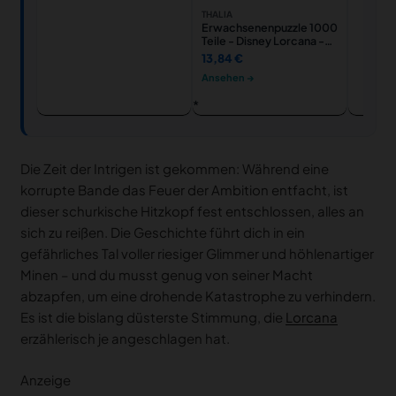
THALIA
Erwachsenenpuzzle 1000
Teile - Disney Lorcana -
Glimmers of the Realm:
13,84 €
Emerald
Ansehen →
Die Zeit der Intrigen ist gekommen: Während eine
korrupte Bande das Feuer der Ambition entfacht, ist
dieser schurkische Hitzkopf fest entschlossen, alles an
sich zu reißen. Die Geschichte führt dich in ein
gefährliches Tal voller riesiger Glimmer und höhlenartiger
Minen – und du musst genug von seiner Macht
abzapfen, um eine drohende Katastrophe zu verhindern.
Es ist die bislang düsterste Stimmung, die
Lorcana
erzählerisch je angeschlagen hat.
Anzeige