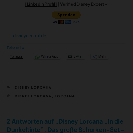
[LinkedIn Profil]
| Verified Disney Expert ✓
disneycentral.de
Teilen mit:
WhatsApp
E-Mail
Mehr
Tweet
KATEGORIEN
DISNEY LORCANA
SCHLAGWÖRTER
DISNEY LORCANA
,
LORCANA
2 Antworten auf „Disney Lorcana „In die
Dunkeltinte”: Das große Schurken-Set –