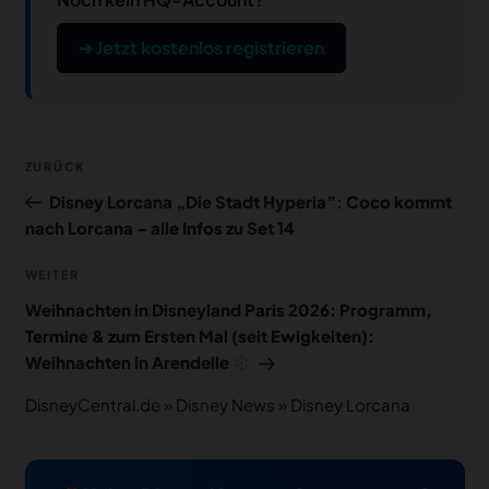
➔ Jetzt kostenlos registrieren
Beitragsnavigation
Vorheriger
ZURÜCK
Beitrag
Disney Lorcana „Die Stadt Hyperia”: Coco kommt
nach Lorcana – alle Infos zu Set 14
Nächster
WEITER
Beitrag
Weihnachten in Disneyland Paris 2026: Programm,
Termine & zum Ersten Mal (seit Ewigkeiten):
Weihnachten in Arendelle
DisneyCentral.de
»
Disney News
»
Disney Lorcana