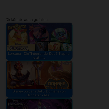
Dir könnte auch gefallen:
Lorcana – Die Tintenlande: Das 3. Kapitel
jetzt im…
Disney Lorcana Set 8: Domäne von
Dschafar – Alle…