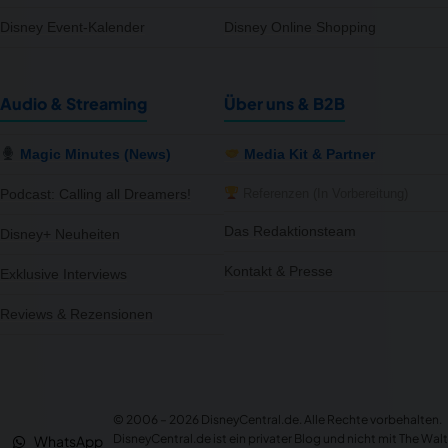
Disney Event-Kalender
Disney Online Shopping
Audio & Streaming
Über uns & B2B
Magic Minutes (News)
Media Kit & Partner
Referenzen (In Vorbereitung)
Podcast: Calling all Dreamers!
Das Redaktionsteam
Disney+ Neuheiten
Kontakt & Presse
Exklusive Interviews
Reviews & Rezensionen
notifications
close
Afterwork Deal: 15% Rabatt
Neuer Deal im Deal-Corner – jetzt sichern!
© 2006 – 2026 DisneyCentral.de. Alle Rechte vorbehalten.
Gerade eben
DEAL
DisneyCentral.de ist ein privater Blog und nicht mit The Walt
WhatsApp