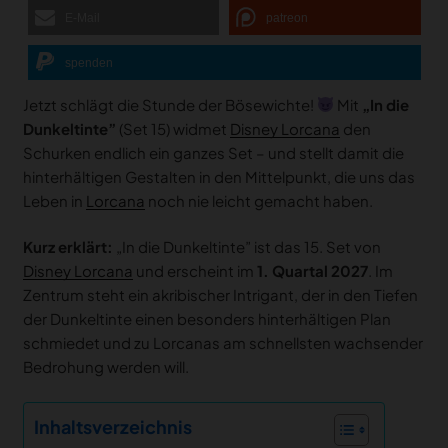
E-Mail
patreon
spenden
Jetzt schlägt die Stunde der Bösewichte!
Mit
„In die
Dunkeltinte”
(Set 15) widmet
Disney Lorcana
den
Schurken endlich ein ganzes Set – und stellt damit die
hinterhältigen Gestalten in den Mittelpunkt, die uns das
Leben in
Lorcana
noch nie leicht gemacht haben.
Kurz erklärt:
„In die Dunkeltinte” ist das 15. Set von
Disney Lorcana
und erscheint im
1. Quartal 2027
. Im
Zentrum steht ein akribischer Intrigant, der in den Tiefen
der Dunkeltinte einen besonders hinterhältigen Plan
schmiedet und zu Lorcanas am schnellsten wachsender
Bedrohung werden will.
Inhaltsverzeichnis