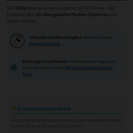
Seit
2006
teilen wir unsere Leidenschaft für Disney – das
bedeutet über
20 Jahre geballte Medien-Expertise
und
Insider-Wissen.
Offizielles InsidEars Mitglied:
Direkter Draht zu
Disneyland Paris
.
Ehemalige Cast Member:
Wir kennen die Magie von
innen. Entdecke unsere
Walt Disney World Insider-
Tipps
.
In Zusammenarbeit mit
Als etabliertes Fachmedium arbeiten wir seit Jahren direkt mit den
größten Akteuren der Branche zusammen: