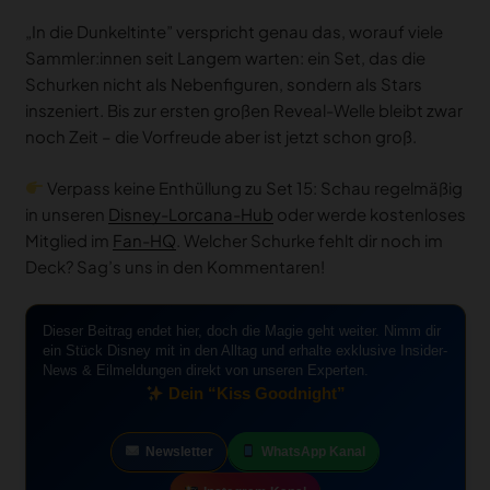
„In die Dunkeltinte” verspricht genau das, worauf viele
Sammler:innen seit Langem warten: ein Set, das die
Schurken nicht als Nebenfiguren, sondern als Stars
inszeniert. Bis zur ersten großen Reveal-Welle bleibt zwar
noch Zeit – die Vorfreude aber ist jetzt schon groß.
Verpass keine Enthüllung zu Set 15: Schau regelmäßig
in unseren
Disney-Lorcana-Hub
oder werde kostenloses
Mitglied im
Fan-HQ
. Welcher Schurke fehlt dir noch im
Deck? Sag’s uns in den Kommentaren!
Dieser Beitrag endet hier, doch die Magie geht weiter. Nimm dir
ein Stück Disney mit in den Alltag und erhalte exklusive Insider-
News & Eilmeldungen direkt von unseren Experten.
Dein “Kiss Goodnight”
Newsletter
WhatsApp Kanal