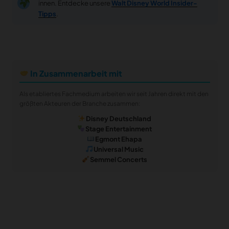
innen. Entdecke unsere
Walt Disney World Insider-
Tipps
.
In Zusammenarbeit mit
Als etabliertes Fachmedium arbeiten wir seit Jahren direkt mit den
größten Akteuren der Branche zusammen:
Disney Deutschland
Stage Entertainment
Egmont Ehapa
Universal Music
Semmel Concerts