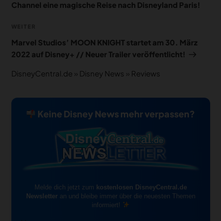
Channel eine magische Reise nach Disneyland Paris!
Nächster
WEITER
Beitrag
Marvel Studios’ MOON KNIGHT startet am 30. März
2022 auf Disney+ // Neuer Trailer veröffentlicht!
DisneyCentral.de
»
Disney News
»
Reviews
Keine Disney News mehr verpassen?
Melde dich jetzt zum
kostenlosen DisneyCentral.de
Newsletter
an und bleibe immer über die neuesten Themen
informiert!