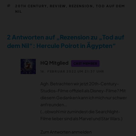
SCHLAGWÖRTER
20TH CENTURY
,
REVIEW
,
REZENSION
,
TOD AUF DEM
NIL
2 Antworten auf „Rezension zu „Tod auf
dem Nil“: Hercule Poirot in Ägypten“
HQ Mitglied
CAST MEMBER
16. FEBRUAR 2022 UM 21:37 UHR
Agh. Betrachten wir jetzt 20th-Century-
Studios-Filme offiziell als Disney-Filme? Mit
diesem Gedanken kann ich mich nur schwer
anfreunden…
(…obwohl mir zumindest die Searchlight-
Filme lieber sind als Marvel und Star Wars.)
Zum Antworten anmelden