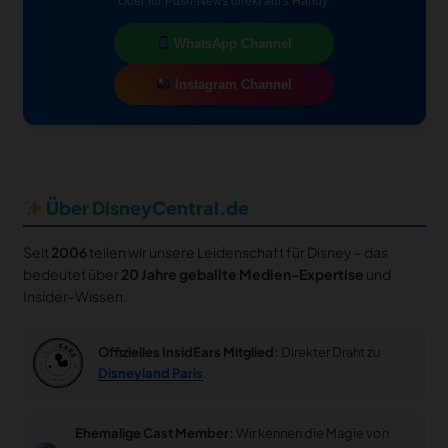
Oder für Push-News direkt auf's Handy:
WhatsApp Channel
Instagram Channel
Über DisneyCentral.de
Seit
2006
teilen wir unsere Leidenschaft für Disney – das
bedeutet über
20 Jahre geballte Medien-Expertise
und
Insider-Wissen.
Offizielles InsidEars Mitglied:
Direkter Draht zu
Disneyland Paris
.
Ehemalige Cast Member:
Wir kennen die Magie von