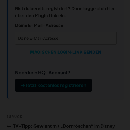
Bist du bereits registriert? Dann logge dich hier
über den Magic Link ein:
Deine E-Mail-Adresse
MAGISCHEN LOGIN-LINK SENDEN
Noch kein HQ-Account?
➔ Jetzt kostenlos registrieren
Beitragsnavigation
Vorheriger
ZURÜCK
Beitrag
TV-Tipp: Gewinnt mit „Dornröschen“ im Disney