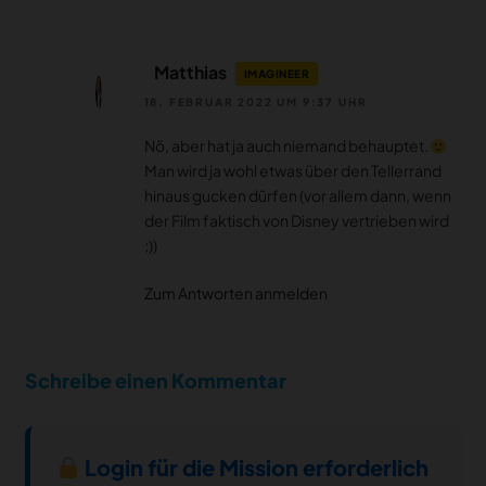
Matthias
IMAGINEER
18. FEBRUAR 2022 UM 9:37 UHR
Nö, aber hat ja auch niemand behauptet.
Man wird ja wohl etwas über den Tellerrand
hinaus gucken dürfen (vor allem dann, wenn
der Film faktisch von Disney vertrieben wird
;))
Zum Antworten anmelden
Schreibe einen Kommentar
Login für die Mission erforderlich