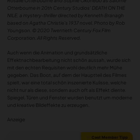
Rosalie Otterbourne and Sophie Okonedo as Salome
Otterbourne in 20th Century Studios’ DEATH ON THE
NILE, a mystery-thriller directed by Kenneth Branagh
based on Agatha Christie’s 1937 novel. Photo by Rob
Youngson. © 2020 Twentieth Century Fox Film
Corporation. All Rights Reserved.
Auch wenn die Animation und grundsätzliche
Effektnachbearbeitung nicht schön aussah, wurde sich
mit den echten Requisiten wohl deutlich mehr Mühe
gegeben. Das Boot, auf dem der Hauptteil des Filmes
spielt, war eine total schön inszenierte Kulisse, welche
nicht nur als diese, sondern auch oft als Effekt diente.
Spiegel, Türen und Fenster wurden benutzt um moderne
und kreative Bildeffekte zu erzeugen.
Anzeige
Cast Member Tipp