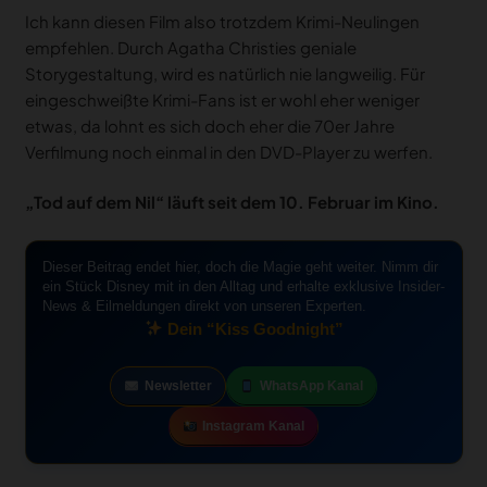
Ich kann diesen Film also trotzdem Krimi-Neulingen
empfehlen. Durch Agatha Christies geniale
Storygestaltung, wird es natürlich nie langweilig. Für
eingeschweißte Krimi-Fans ist er wohl eher weniger
etwas, da lohnt es sich doch eher die 70er Jahre
Verfilmung noch einmal in den DVD-Player zu werfen.
„Tod auf dem Nil“ läuft seit dem 10. Februar im Kino.
Dieser Beitrag endet hier, doch die Magie geht weiter. Nimm dir
ein Stück Disney mit in den Alltag und erhalte exklusive Insider-
News & Eilmeldungen direkt von unseren Experten.
Dein “Kiss Goodnight”
Newsletter
WhatsApp Kanal
Instagram Kanal