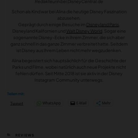
Redakteurin bei DisneyCentral.de
Schon als Kind war bei Alina die heutige Disney Faszination
abzusehen.
Geprägt durch einige Besuche im
Disneyland Paris
,
Disneyland Kalifornien und
Walt Disney World
. Sogar eine
sogenannte Disney-Ecke in Ihrem Zimmer, die sich aber
ganz schnell in das ganze Zimmer verbreitet hatte. Seitdem
ist Disney aus Ihrem Leben nicht mehr wegzudenken.
Alina begeistert sich hauptsächlich für die Geschichte der
Parks und Filme, wobei natürlich auch neue Projekte nicht
fehlen dürfen. Seit Mitte 2018 ist sie aktiv in der Disney
Instagram Community unterwegs.
Teilen mit:
WhatsApp
E-Mail
Mehr
Tweet
KATEGORIEN
REVIEWS