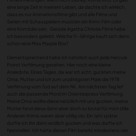
eine lange Zeit in meinem Leben, da dachte ich wirklich,
dass es nur Animationsfilme gibt und alle Filme und
Serien mit Schauspielern mussten ein Krimi-Film oder
eine Komödie sein. Gerade Agatha Christie Filme habe
ich besonders geliebt. Welche 11-Jährige kauft sich denn
schon eine Miss Marple Box?
Dementsprechend habe ich natürlich auch jede Hercule
Poirot Verfilmung gesehen. Hier noch eine kleine
Anekdote: Eines Tages, da war ich acht, guckten meine
Oma, Mutter und ich zum unzähligsten Male die 1978
Verfilmung vom Tod auf dem Nil. Am nächsten Tag lief
auch die passende Mord im Orientexpress Verfilmung.
Meine Oma wollte diese natürlich mit uns gucken, meine
Mutter fand diese dann aber doch zu brutal für mich (Alle
Anderen Krimis waren aber völlig ok). Ein Jahr später
durfte ich ihn dann endlich gucken und was durfte ich
feststellen: Ich hatte diesen Film bereits mindestens vier