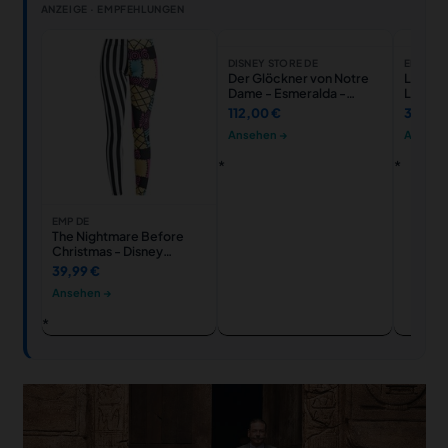
ANZEIGE · EMPFEHLUNGEN
DISNEY STORE DE
EMP DE
Der Glöckner von Notre
Lilo & S
Dame - Esmeralda -
Langarm
Disney Designer
XS bis 
112,00 €
34,99 
Collection - Tanzedition -
Größe 
Ansehen →
Ansehe
Puppe in limitierter
exklusi
Edition - 30,5 cm
EMP DE
The Nightmare Before
Christmas - Disney
Leggings - Jack
39,99 €
Skellington & Sally - S bis
Ansehen →
XXL - für Damen - Größe
XL - multicolor - EMP
exklusives