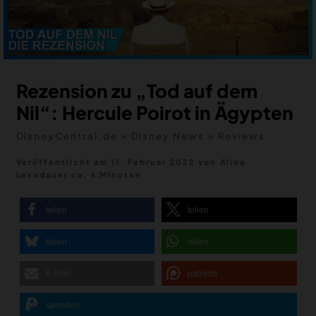
MERCH
DEALS
MEIN HQ
50
Rezension zu „Tod auf dem
Nil“: Hercule Poirot in Ägypten
DisneyCentral.de
»
Disney News
»
Reviews
Veröffentlicht am 11. Februar 2022
von
Alina
Lesedauer ca. 4 Minuten
teilen
teilen
teilen
teilen
E-Mail
patreon
spenden