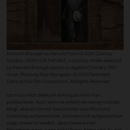
Kenneth Branagh as Hercule Poirot in 20th Century
Studios’ DEATH ON THE NILE, a mystery-thriller directed
by Kenneth Branagh based on Agatha Christie’s 1937
novel. Photo by Rob Youngson. © 2020 Twentieth
Century Fox Film Corporation. All Rights Reserved.
Ich muss mich direkt am Anfang als Krimi-Fan
positionieren. Auch wenn es wirklich ein wenig morbide
klingt, aber ich bin mit Geschichten über Mord und
Todschlag aufgewachsen. Und wenn ich aufgewachsen
sage, meine ich wirklich , dass meine ersten
Filmerinnerungen, wenn nicht Disney, Krimis sind. Es gab