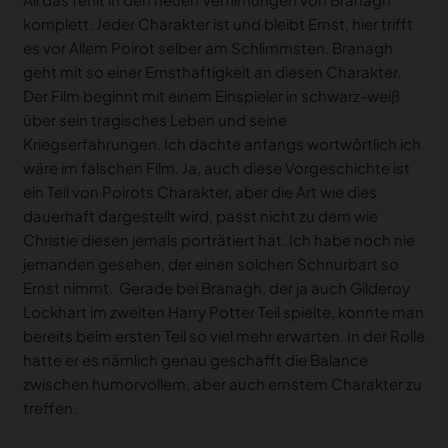
komplett. Jeder Charakter ist und bleibt Ernst, hier trifft
es vor Allem Poirot selber am Schlimmsten. Branagh
geht mit so einer Ernsthaftigkeit an diesen Charakter.
Der Film beginnt mit einem Einspieler in schwarz-weiß
über sein tragisches Leben und seine
Kriegserfahrungen. Ich dachte anfangs wortwörtlich ich
wäre im falschen Film. Ja, auch diese Vorgeschichte ist
ein Teil von Poirots Charakter, aber die Art wie dies
dauerhaft dargestellt wird, passt nicht zu dem wie
Christie diesen jemals porträtiert hat. Ich habe noch nie
jemanden gesehen, der einen solchen Schnurbart so
Ernst nimmt. Gerade bei Branagh, der ja auch Gilderoy
Lockhart im zweiten Harry Potter Teil spielte, konnte man
bereits beim ersten Teil so viel mehr erwarten. In der Rolle
hatte er es nämlich genau geschafft die Balance
zwischen humorvollem, aber auch ernstem Charakter zu
treffen.