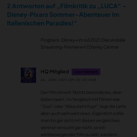
2 Antworten auf „Filmkritik zu „LUCA“ –
Disney·Pixars Sommer-Abenteuer im
italienischen Paradies!“
Pingback:
Disney+ im Juli 2021: Das sind alle
Streaming-Premieren! | Disney Central
HQ Mitglied
CAST MEMBER
26. JUNI 2021 UM 20:35 UHR
Der Film ist nett. Nichts besonderes, aber
liebenswert. Im Vergleich mit Filmen wie
“Soul” oder “Alles steht Kopf” liegt die Latte
aber auch sehr weit oben. Eigentlich sollte
man ihn gar nicht mit diesen vergleichen,
denn er versucht gar nicht, so ein
weltbewegender Film zu sein, sondern