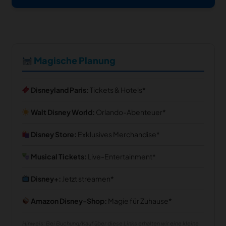
Magische Planung
Disneyland Paris:
Tickets & Hotels
Walt Disney World:
Orlando-Abenteuer
Disney Store:
Exklusives Merchandise
Musical Tickets:
Live-Entertainment
Disney+:
Jetzt streamen
Amazon Disney-Shop:
Magie für Zuhause
Hinweis: Bei Buchung/Kauf über diese Links erhalten wir eine kleine