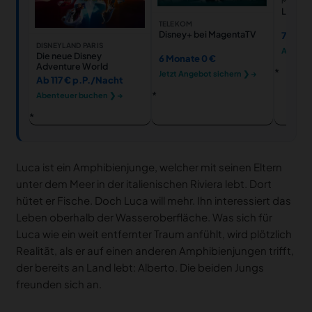
MEDIAM
Luca D
TELEKOM
Disney+ bei MagentaTV
7,99 €
DISNEYLAND PARIS
Ansehe
Die neue Disney
6 Monate 0 €
Adventure World
Jetzt Angebot sichern ❯ →
Ab 117 € p.P./Nacht
Abenteuer buchen ❯ →
Luca ist ein Amphibienjunge, welcher mit seinen Eltern
unter dem Meer in der italienischen Riviera lebt. Dort
hütet er Fische. Doch Luca will mehr. Ihn interessiert das
Leben oberhalb der Wasseroberfläche. Was sich für
Luca wie ein weit entfernter Traum anfühlt, wird plötzlich
Realität, als er auf einen anderen Amphibienjungen trifft,
der bereits an Land lebt: Alberto. Die beiden Jungs
freunden sich an.