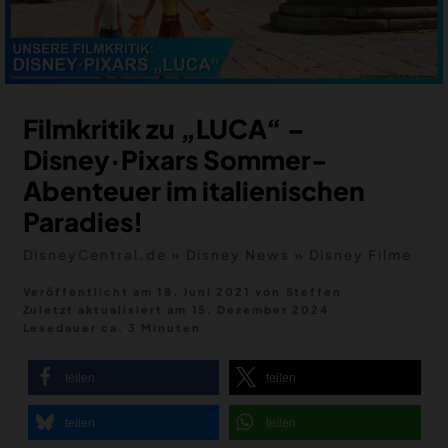
MERCH
DEALS
MEIN HQ
50
Filmkritik zu „LUCA“ –
Disney·Pixars Sommer-
Abenteuer im italienischen
Paradies!
DisneyCentral.de
»
Disney News
»
Disney Filme
Veröffentlicht am 18. Juni 2021
von
Steffen
Zuletzt aktualisiert am
15. Dezember 2024
Lesedauer ca. 3 Minuten
teilen
teilen
teilen
teilen