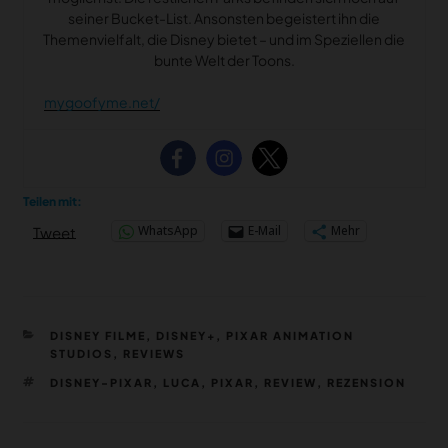
seiner Bucket-List. Ansonsten begeistert ihn die
Themenvielfalt, die Disney bietet – und im Speziellen die
bunte Welt der Toons.
mygoofyme.net/
Teilen mit:
WhatsApp
E-Mail
Mehr
Tweet
KATEGORIEN
DISNEY FILME
,
DISNEY+
,
PIXAR ANIMATION
STUDIOS
,
REVIEWS
SCHLAGWÖRTER
DISNEY-PIXAR
,
LUCA
,
PIXAR
,
REVIEW
,
REZENSION