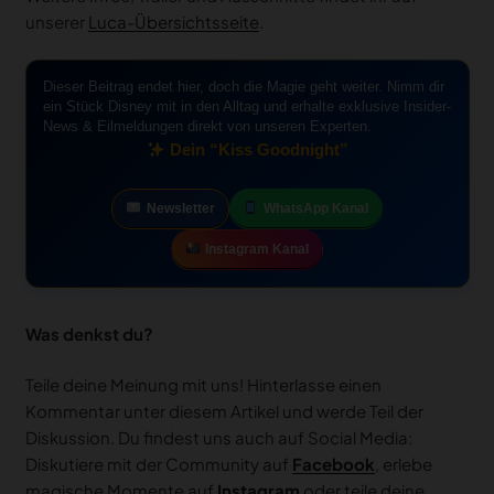
unserer
Luca-Übersichtsseite
.
Dieser Beitrag endet hier, doch die Magie geht weiter. Nimm dir
ein Stück Disney mit in den Alltag und erhalte exklusive Insider-
News & Eilmeldungen direkt von unseren Experten.
Dein “Kiss Goodnight”
Newsletter
WhatsApp Kanal
Instagram Kanal
Was denkst du?
Teile deine Meinung mit uns! Hinterlasse einen
Kommentar unter diesem Artikel und werde Teil der
Diskussion. Du findest uns auch auf Social Media:
Diskutiere mit der Community auf
Facebook
, erlebe
magische Momente auf
Instagram
oder teile deine