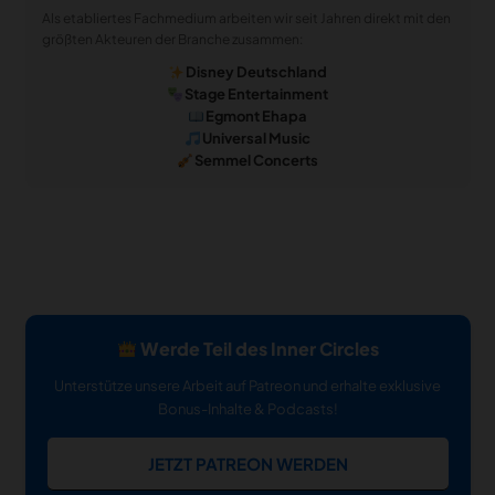
Als etabliertes Fachmedium arbeiten wir seit Jahren direkt mit den
größten Akteuren der Branche zusammen:
Disney Deutschland
Stage Entertainment
Egmont Ehapa
Universal Music
Semmel Concerts
Werde Teil des Inner Circles
Unterstütze unsere Arbeit auf Patreon und erhalte exklusive
Bonus-Inhalte & Podcasts!
JETZT PATREON WERDEN