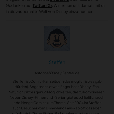
Gedanken auf
Twitter (X)
. Wir freuen uns darauf, mit dir
in die zauberhafte Welt von Disney einzutauchen!
Steffen
Autor bei DisneyCentral.de
Steffen ist Comic-Fan seitdem das möglich ist (es gab
Hürden). Sogar noch etwas länger ist er Disney-Fan.
Natürlich gibt es genug Möglichkeiten, das zu kombinieren.
Neben Disney-Filmen und -Serien gibt es schließlich auch
jede Menge Comics zum Thema. Seit 2004 ist Steffen
auch Besucher vom
Disneyland Paris
– so oft das eben
möglich ist. Die restlichen Parks befinden sich noch auf