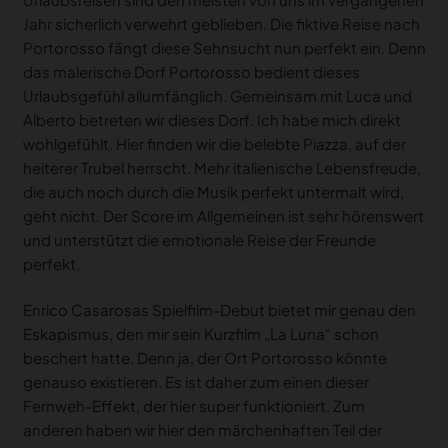
Jahr sicherlich verwehrt geblieben. Die fiktive Reise nach
Portorosso fängt diese Sehnsucht nun perfekt ein. Denn
das malerische Dorf Portorosso bedient dieses
Urlaubsgefühl allumfänglich. Gemeinsam mit Luca und
Alberto betreten wir dieses Dorf. Ich habe mich direkt
wohlgefühlt. Hier finden wir die belebte Piazza, auf der
heiterer Trubel herrscht. Mehr italienische Lebensfreude,
die auch noch durch die Musik perfekt untermalt wird,
geht nicht. Der Score im Allgemeinen ist sehr hörenswert
und unterstützt die emotionale Reise der Freunde
perfekt.
Enrico Casarosas Spielfilm-Debut bietet mir genau den
Eskapismus, den mir sein Kurzfilm „La Luna“ schon
beschert hatte. Denn ja, der Ort Portorosso könnte
genauso existieren. Es ist daher zum einen dieser
Fernweh-Effekt, der hier super funktioniert. Zum
anderen haben wir hier den märchenhaften Teil der