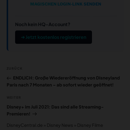
MAGISCHEN LOGIN-LINK SENDEN
Noch kein HQ-Account?
➔ Jetzt kostenlos registrieren
Beitragsnavigation
Vorheriger
ZURÜCK
Beitrag
ENDLICH: Große Wiedereröffnung von Disneyland
Paris nach 7 Monaten – ab sofort wieder geöffnet!
Nächster
WEITER
Beitrag
Disney+ im Juli 2021: Das sind alle Streaming-
Premieren!
DisneyCentral.de
»
Disney News
»
Disney Filme