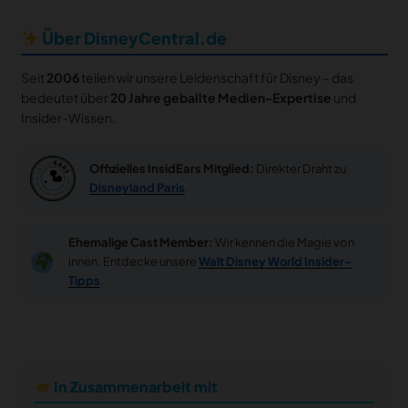
Über DisneyCentral.de
Seit
2006
teilen wir unsere Leidenschaft für Disney – das
bedeutet über
20 Jahre geballte Medien-Expertise
und
Insider-Wissen.
Offizielles InsidEars Mitglied:
Direkter Draht zu
Disneyland Paris
.
Ehemalige Cast Member:
Wir kennen die Magie von
innen. Entdecke unsere
Walt Disney World Insider-
Tipps
.
In Zusammenarbeit mit