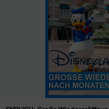
Anzeige
×