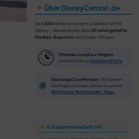
Über DisneyCentral.de
Seit
2006
teilen wir unsere Leidenschaft für
Disney – das bedeutet über
20 Jahre geballte
Medien-Expertise
und Insider-Wissen.
Offizielles InsidEars Mitglied:
Direkter Draht zu
Disneyland Paris
.
Ehemalige Cast Member:
Wir kennen
die Magie von innen. Entdecke unsere
Walt Disney World Insider-Tipps
.
In Zusammenarbeit mit