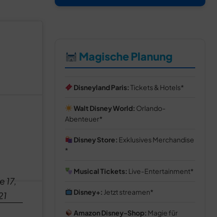
Magische Planung
Disneyland Paris:
Tickets & Hotels
Walt Disney World:
Orlando-
Abenteuer
Disney Store:
Exklusives Merchandise
Musical Tickets:
Live-Entertainment
e 17,
Disney+:
Jetzt streamen
21
Amazon Disney-Shop:
Magie für