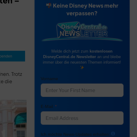
ten –
Keine Disney News mehr
verpassen?
Melde dich jetzt zum
kostenlosen
penden
DisneyCentral.de Newsletter
an und bleibe
immer über die neuesten Themen informiert!
nen. Trotz
Vorname
te die
E-Mail
Ich möchte News-Updates erhalten: