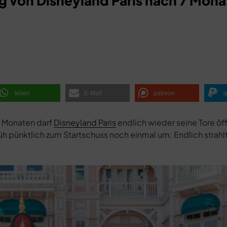
 von Disneyland Paris nach 7 Mona
teilen
E-Mail
patreon
s
n Monaten darf
Disneyland Paris
endlich wieder seine Tore öff
h pünktlich zum Startschuss noch einmal um: Endlich strahl