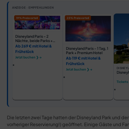
ANZEIGE · EMPFEHLUNGEN
19% Preisvorteil
23% Preisvorteil
Disneyland Paris – 2
Nächte, beide Parks +
Hotel
Ab 269 € mit Hotel &
Disneyland Paris – 1 Tag, 1
Frühstück
Park + Premium Hotel
Jetzt buchen ❯ →
Ab 119 € mit Hotel &
Frühstück
DISNEYL
Jetzt buchen ❯ →
Disneyl
Tickets
Die letzten zwei Tage hatten der Disneyland Park und de
vorheriger Reservierung!) geöffnet. Einige Gäste und Fa