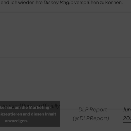
endlich wieder ihre
Disney Magic
versprühen zu können.
neyland Paris is officially
cke hier, um die Marketing-
— DLP Report
Jun
akzeptieren und diesen Inhalt
(@DLPReport)
20
anzuzeigen.