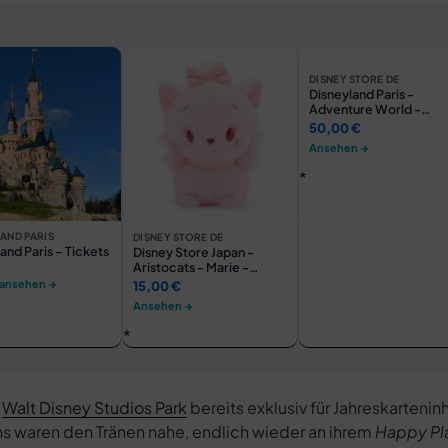
DISNEY STORE DE
Disneyland Paris -
Adventure World -
Sweatshirt für
50,00 €
Erwachsene
Ansehen →
AND PARIS
DISNEY STORE DE
and Paris – Tickets
Disney Store Japan -
Aristocats - Marie -
Urupocha-Chan Sakura
 ansehen →
15,00 €
Plush Kollektion - Kleines
Ansehen →
Kuscheltier - 11 cm
r
Walt Disney Studios Park
bereits exklusiv für Jahreskartenin
ns waren den Tränen nahe, endlich wieder an ihrem
Happy Pl