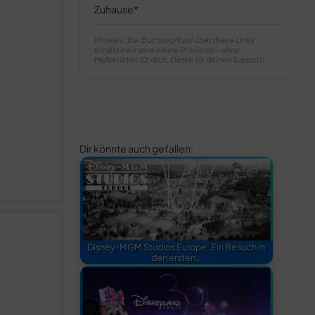
Zuhause
Hinweis: Bei Buchung/Kauf über diese Links
erhalten wir eine kleine Provision – ohne
Mehrkosten für dich. Danke für deinen Support!
Dir könnte auch gefallen:
Disney-MGM Studios Europe: Ein Besuch in
den ersten…