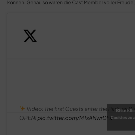
können. Genau so waren die Cast Member voller Freude, 
Video: The first Guests enter the Park, as Dis
Bitte kli
OPEN!
pic.twitter.com/MTsANwrDFa
Cookies zu 