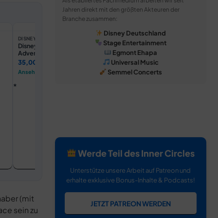
Als etabliertes Fachmedium arbeiten wir seit
Jahren direkt mit den größten Akteuren der
Branche zusammen:
Disney Deutschland
DISNEY STORE DE
DISNEY STORE DE
DISNEY ST
Stage Entertainment
Disneyland Paris -
Micky Maus - Haarreif mit
Disneyland
Egmont Ehapa
Adventure World - Minnie
Ohren für Erwachsene
Adventure
Maus -
Jersey fü
Universal Music
35,00 €
41,00 €
75,00 €
Paillettenbesetzter
Semmel Concerts
Ansehen →
Ansehen →
Ansehen 
Haarreif mit Ohren für
Erwachsene
Werde Teil des Inner Circles
Unterstütze unsere Arbeit auf Patreon und
erhalte exklusive Bonus-Inhalte & Podcasts!
haber (mit
JETZT PATREON WERDEN
ace
sein zu