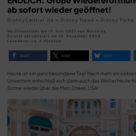
ENDLICH: Große Wiedereröffnung
ab sofort wieder geöffnet!
DisneyCentral.de
»
Disney News
»
Disney Parks
Veröffentlicht am 17. Juni 2021
von
Matthias
Zuletzt aktualisiert am
14. Dezember 2024
Lesedauer ca. 4 Minuten
teilen
teilen
teilen
Heute ist ein ganz besonderer Tag! Nach mehr als siebe
Unwettern entschloß sich dann auch das Wetter heute frü
Sonne wieder über die Main Street, USA!