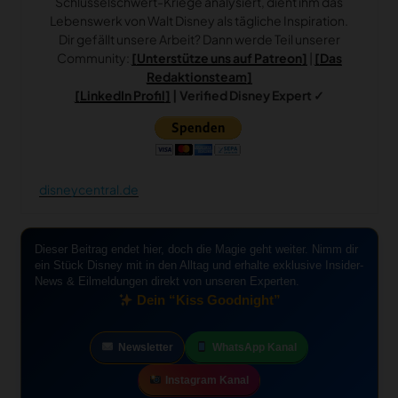
Schlüsselschwert-Kriege analysiert, dient ihm das
Lebenswerk von Walt Disney als tägliche Inspiration.
Dir gefällt unsere Arbeit? Dann werde Teil unserer
Community:
[Unterstütze uns auf Patreon]
|
[Das
Redaktionsteam]
[LinkedIn Profil]
| Verified Disney Expert ✓
disneycentral.de
Dieser Beitrag endet hier, doch die Magie geht weiter. Nimm dir
ein Stück Disney mit in den Alltag und erhalte exklusive Insider-
News & Eilmeldungen direkt von unseren Experten.
Dein “Kiss Goodnight”
Newsletter
WhatsApp Kanal
Instagram Kanal