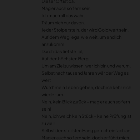
Dieser Ort ist da,
Mag er auch so fern sein.
Ich mach all das wahr,
Träum nich nur davon.
Jeder Stolperstein, der wird Gold wert sein,
Auf dem Weg, egal wie weit, um endlich
anzukomm!
Durch das tiefste Tal,
Auf den höchsten Berg
Um am Ziel zu wissen, wer ich bin und warum.
Selbst nach tausend Jahren wär der Weg es
wert
Würd’ mein Leben geben, doch ich kehr nich
wieder um.
Nein, kein Blick zurück – mag er auch so fern
sein!
Nein, ich weich kein Stück – keine Prüfung ist
zu viel!
Selbst den steilsten Hang geh ich einfach an,
Mag er auch so fern sein, doch er führt mich