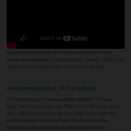
Mae Ann Jorolan singt als Meg gemeinsam mit den
Musen (Leslie Behann, Chasity Crisp, Venolia, UZOH und
Shekinah Mcfarlane) “Nein, ich bin nicht verliebt”.
Dein Stern geht auf / A Star is Born
Der Finalsong von Hercules heißt natürlich “A Star is
Born”. Auf Deutsch war der Titel im Film “Ein Stern geht
auf”, während es nun im Musical “Dein Stern geht auf”
wird. In diesem Ausschnitt seht ihr die komplette
Besetzung das Stück auf der Bühne performen.