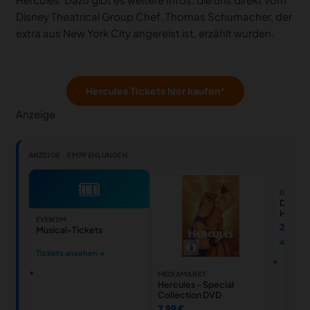
Disney Theatrical Group Chef, Thomas Schumacher, der
extra aus New York City angereist ist, erzählt wurden.
Hercules Tickets hier kaufen
Anzeige
ANZEIGE · EMPFEHLUNGEN
🎟
DISNEY 
Disney 
Hercule
EVENTIM
Schlüss
20,00
Musical-Tickets
kleinem
Ansehe
cm
Tickets ansehen →
MEDIAMARKT
Hercules - Special
Collection DVD
7,99 €