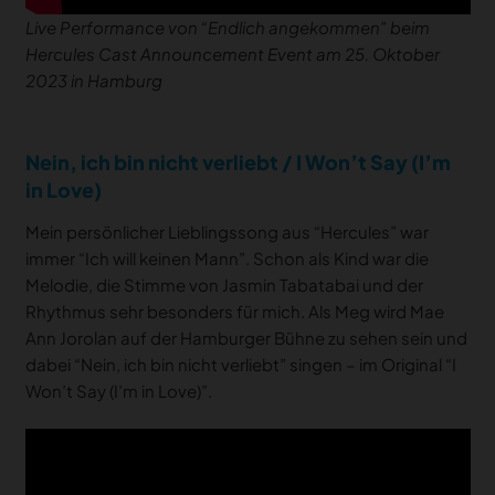
Live Performance von “Endlich angekommen” beim
Hercules Cast Announcement Event am 25. Oktober
2023 in Hamburg
Nein, ich bin nicht verliebt / I Won’t Say (I’m
in Love)
Mein persönlicher Lieblingssong aus “Hercules” war
immer “Ich will keinen Mann”. Schon als Kind war die
Melodie, die Stimme von Jasmin Tabatabai und der
Rhythmus sehr besonders für mich. Als Meg wird Mae
Ann Jorolan auf der Hamburger Bühne zu sehen sein und
dabei “Nein, ich bin nicht verliebt” singen – im Original “I
Won’t Say (I’m in Love)”.