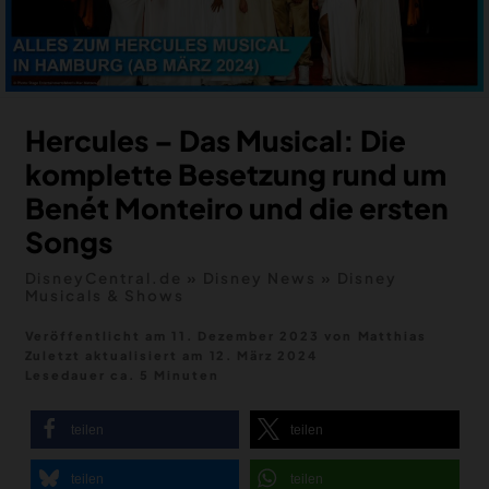
MERCH
DEALS
MEIN HQ
50
Hercules – Das Musical: Die
komplette Besetzung rund um
Benét Monteiro und die ersten
Songs
DisneyCentral.de
»
Disney News
»
Disney
Musicals & Shows
Veröffentlicht am 11. Dezember 2023
von
Matthias
Zuletzt aktualisiert am
12. März 2024
Lesedauer ca. 5 Minuten
teilen
teilen
teilen
teilen