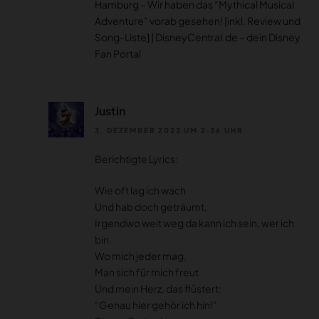
Hamburg – Wir haben das “Mythical Musical
Adventure” vorab gesehen! [inkl. Review und
Song-Liste] | DisneyCentral.de – dein Disney
Fan Portal
Justin
3. DEZEMBER 2023 UM 2:36 UHR
Berichtigte Lyrics:
Wie oft lag ich wach
Und hab doch geträumt,
Irgendwo weit weg da kann ich sein, wer ich
bin.
Wo mich jeder mag,
Man sich für mich freut
Und mein Herz, das flüstert:
“Genau hier gehör ich hin!”