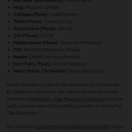
Meg:
Mae Ann Jorolan
Calliope (Muse):
Leslie Behann
Thalia (Muse):
Chasity Crisp
Terpsichore (Muse):
Venolia
Clio (Muse):
UZOH
Melepomene (Muse):
Shekinah Mcfarlane
Phil:
Kristofer Weinstein-Storey
Hades:
Detlef Leistenschneider
Karl (Pain / Pech):
André Haedicke
Heinz (Panic / Schwefel):
Mario Saccoccio
Benét Monteiro ist damit der neue bzw. erste Hercules.
Er spielte bis vor kurzem die Hauptrolle des Alexander
Hamilton
in Hamilton – Das Musical in Hamburg
und war
auch schon in einer Disney Rolle zu sehen: als Kristoff in
“Die Eiskönigin”!
Auf unserem
Instagram Kanal @DisneyCentralDE
(
folgst