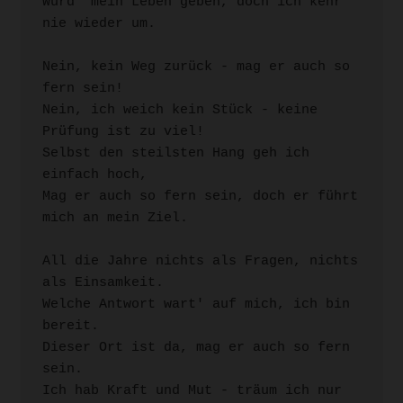
Würd' mein Leben geben, doch ich kehr 
nie wieder um.

Nein, kein Weg zurück - mag er auch so 
fern sein!

Nein, ich weich kein Stück - keine 
Prüfung ist zu viel!

Selbst den steilsten Hang geh ich 
einfach hoch,

Mag er auch so fern sein, doch er führt 
mich an mein Ziel.

All die Jahre nichts als Fragen, nichts 
als Einsamkeit.

Welche Antwort wart' auf mich, ich bin 
bereit.

Dieser Ort ist da, mag er auch so fern 
sein.

Ich hab Kraft und Mut - träum ich nur 