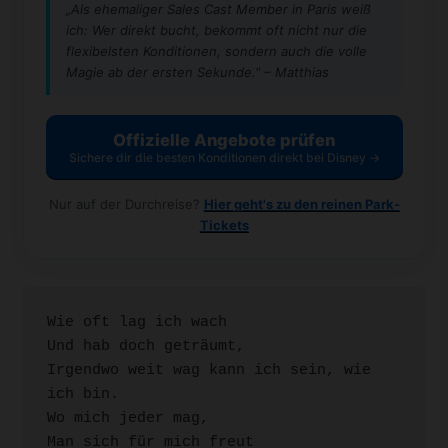
„Als ehemaliger Sales Cast Member in Paris weiß
ich: Wer direkt bucht, bekommt oft nicht nur die
flexibelsten Konditionen, sondern auch die volle
Magie ab der ersten Sekunde." – Matthias
Offizielle Angebote prüfen
Sichere dir die besten Konditionen direkt bei Disney →
Nur auf der Durchreise?
Hier geht's zu den reinen Park-
Tickets
Wie oft lag ich wach

Und hab doch geträumt,

Irgendwo weit wag kann ich sein, wie 
ich bin.

Wo mich jeder mag,

Man sich für mich freut
