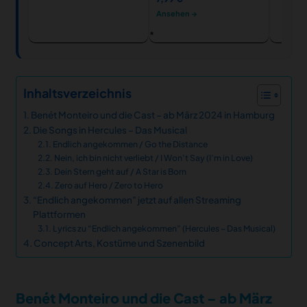
Ansehen →
Inhaltsverzeichnis
Benét Monteiro und die Cast – ab März 2024 in Hamburg
Die Songs in Hercules – Das Musical
Endlich angekommen / Go the Distance
Nein, ich bin nicht verliebt / I Won’t Say (I’m in Love)
Dein Stern geht auf / A Star is Born
Zero auf Hero / Zero to Hero
“Endlich angekommen” jetzt auf allen Streaming
Plattformen
Lyrics zu “Endlich angekommen” (Hercules – Das Musical)
Concept Arts, Kostüme und Szenenbild
Benét Monteiro und die Cast – ab März