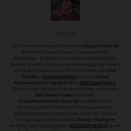
Matthias
Als Chef-Redakteur und Gründer von
DisneyCentral.de
lebt Matthias seinen Disney-Traum bereits seit
Kindertagen. Er hat nicht nur weltweit alle Disney Parks
besucht, sondern blickt auch auf eine einzigartige Karriere
hinter den Kulissen zurück: Matthias arbeitete als
Cast
Member
in
Disneyland Paris
sowie im
Cultural
Representative Program (CRP)
in
Walt Disney World
,
Florida. Zudem erhielt er exklusive Einblicke direkt in den
Walt Disney Studios
in Burbank.
Der
studierte Medien-Experte
verbindet seit der
Gründung des Portals im Jahr 2006 journalistische
Professionalität mit echter Insider-Expertise. Wenn er
nicht gerade über die neuesten
Disney+ Highlights
berichtet oder als passionierter
KINGDOM HEARTS
Fan die