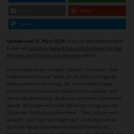
E-Mail
patreon
spenden
Update vom 12. März 2024:
Kurz vor der Weltpremiere
haben wir
exklusive Gespräche und Interviews mit Alan
Menken und Thomas Schumacher
geführt.
Die Aufregung darf steigen. Disneys “Hercules – Das
heldenhafte Musical” feiert am 24. März 2024 große
Weltpremiere in Hamburg. Der Veranstalter Stage
Entertainment hat uns zu Media Events geladen, auf
denen die Besetzung, die Songs und mehr präsentiert
wurde. Wir zeigen euch hier die ersten Songs aus der
Show wie “Endlich angekommen”, “Nein, ich bin nicht
verliebt” und “Dein Stern geht auf” und präsentieren
euch die Hauptdarsteller wie Benét Monteiro als
Hercules. Dazu gibt es weitere Infos, die uns direkt vom