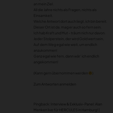
an mein Ziel.
All die Jahre nichts als Fragen, nichts als
Einsamkeit.
Welche Antwort dort auch liegt, ich bin bereit.
Dieser Ort ist da, mag er auch so fern sein.
Ich hab Kraft und Mut – träum nich nur davon.
Jeder Stolperstein, der wird Gold wert sein,
Auf dem Weg egal wie weit, um endlich
anzukommen!
Ganz egal wie fern, dann wär’ ich endlich
angekommen!
(Kann gern übernommen werden
)
Zum Antworten anmelden
Pingback:
Interview & Exklusiv-Panel: Alan
Menken live für HERCULES in Hamburg! |