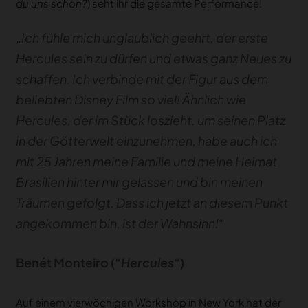
du uns schon?
) seht ihr die gesamte Performance!
„Ich fühle mich unglaublich geehrt, der erste
Hercules sein zu dürfen und etwas ganz Neues zu
schaffen. Ich verbinde mit der Figur aus dem
beliebten Disney Film so viel! Ähnlich wie
Hercules, der im Stück loszieht, um seinen Platz
in der Götterwelt einzunehmen, habe auch ich
mit 25 Jahren meine Familie und meine Heimat
Brasilien hinter mir gelassen und bin meinen
Träumen gefolgt. Dass ich jetzt an diesem Punkt
angekommen bin, ist der Wahnsinn!“
Benét Monteiro (“
Hercules
“)
Auf einem vierwöchigen Workshop in New York hat der