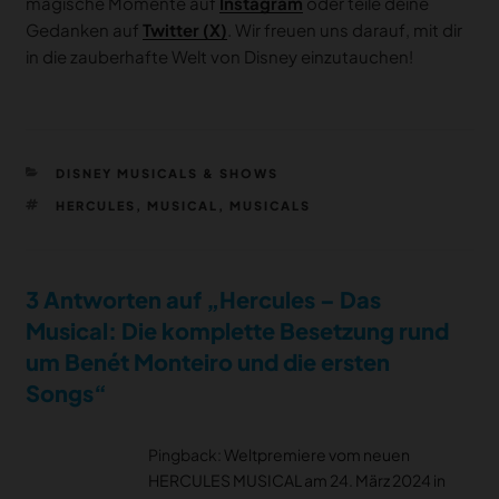
magische Momente auf
Instagram
oder teile deine
Gedanken auf
Twitter (X)
. Wir freuen uns darauf, mit dir
in die zauberhafte Welt von Disney einzutauchen!
KATEGORIEN
DISNEY MUSICALS & SHOWS
SCHLAGWÖRTER
HERCULES
,
MUSICAL
,
MUSICALS
3 Antworten auf „Hercules – Das
Musical: Die komplette Besetzung rund
um Benét Monteiro und die ersten
Songs“
Pingback:
Weltpremiere vom neuen
HERCULES MUSICAL am 24. März 2024 in