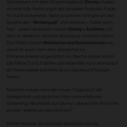
Gemeinsam mit dem Streamingdienst
Disney+
haben
wir eine tolle Verlosung in der aktuellen Podcast-Folge
für euch vorbereitet. Denn zusammen bringen wir den
Spaß in den “
Winterspaß
” und verlosen – haltet euch
fest – einen verdammt coolen
Disney+ Schlitten
, mit
dem ihr direkt ins nächste Abenteuer schlittern könnt.
Das Paket runden
Wolldecke und Kuschelsocken
ab,
damit ihr euch nach dem Abstecher ins
Winterwunderland gemütlich ins Warme setzen könnt.
Die Plätze 2 und 3 dürfen sich ebenfalls noch einmal auf
ein Paket jeweils bestehend aus Decke und Socken
freuen.
Natürlich nutzen wir in der neuen Folge auch die
Gelegenheit und sprechen über unsere liebsten
Streaming-Neuheiten auf Disney+ dieses Jahr. Könnt ihr
erraten, welche es sein könnten?
Kleiner Hinweis: Es sind viele klassische Disney