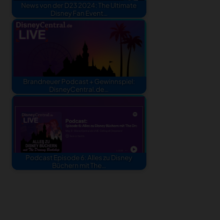
News von der D23 2024: The Ultimate
Disney Fan Event…
Brandneuer Podcast + Gewinnspiel:
DisneyCentral.de…
Podcast Episode 6: Alles zu Disney
Büchern mit The…