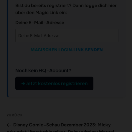
Bist du bereits registriert? Dann logge dich hier
über den Magic Link ein:
Deine E-Mail-Adresse
MAGISCHEN LOGIN-LINK SENDEN
Noch kein HQ-Account?
➔ Jetzt kostenlos registrieren
Beitragsnavigation
Vorheriger
ZURÜCK
Beitrag
Disney Comic-Schau Dezember 2023: Micky
erkundet Literaturklassiker, Daisy wird zur Marvel