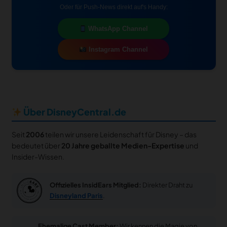
Oder für Push-News direkt auf's Handy:
WhatsApp Channel
Instagram Channel
Über DisneyCentral.de
Seit
2006
teilen wir unsere Leidenschaft für Disney – das
bedeutet über
20 Jahre geballte Medien-Expertise
und
Insider-Wissen.
Offizielles InsidEars Mitglied:
Direkter Draht zu
Disneyland Paris
.
Ehemalige Cast Member:
Wir kennen die Magie von