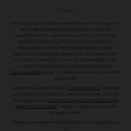
Astrid
Lange Zeit hat Astrid keinen sehnlicheren Wunsch gehabt,
als einmal das Disneyland zu besuchen. Von einer
beachtlichen VHS-Kassetten Sammlung, über Disney
Interactive Spielen auf PC und Gameboy bis hin zu
Klaviernoten vieler Songs von Alan Menken – sie ist
regelrecht mit Disney aufgewachsen. Die Geschichten
sind Teil ihrer Identität. Zu ihrem 18. Geburtstag hat sich
endlich ihr Traum erfüllt und sie hat zum ersten Mal
Disneyland Paris
besucht. Und dann war es völlig um Astrid
geschehen.
Seither ist sie einmal pro Jahr in
Disneyland Paris
. 2018 sind
auch Tokyo Disneyland und DisneySea gefolgt. 2021 hat
sich außerdem ein
Buch mit Kurzgeschichten über ihren
allerersten Aufenthalt
verfasst – denn dieses Gefühl
vergisst man nie.
Meilensteine seitdem Astrid bei DisneyCentral an Board
ist: