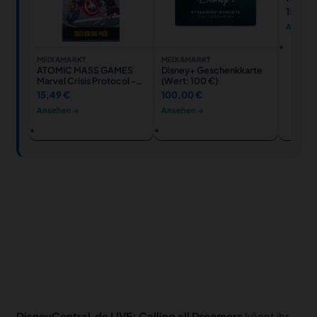
150,00
Ansehe
MEDIAMARKT
MEDIAMARKT
ATOMIC MASS GAMES
Disney+ Geschenkkarte
Marvel Crisis Protocol -
(Wert: 100 €)
2023 Pack (Krisen-
15,49 €
100,00 €
Kartenpack 2023)
Ansehen →
Ansehen →
Kartenspiel
DisneyCentral.de LIVE: Calling all Dreamers
könnt ihr