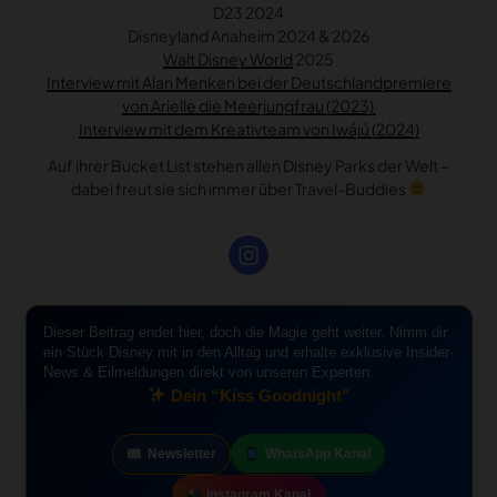
D23 2024
Disneyland Anaheim 2024 & 2026
Walt Disney World
2025
Interview mit Alan Menken bei der Deutschlandpremiere
von Arielle die Meerjungfrau (2023)
Interview mit dem Kreativteam von Iwájú (2024)
Auf ihrer Bucket List stehen allen Disney Parks der Welt –
dabei freut sie sich immer über Travel-Buddies
Dieser Beitrag endet hier, doch die Magie geht weiter. Nimm dir
ein Stück Disney mit in den Alltag und erhalte exklusive Insider-
News & Eilmeldungen direkt von unseren Experten.
Dein “Kiss Goodnight”
Newsletter
WhatsApp Kanal
Instagram Kanal