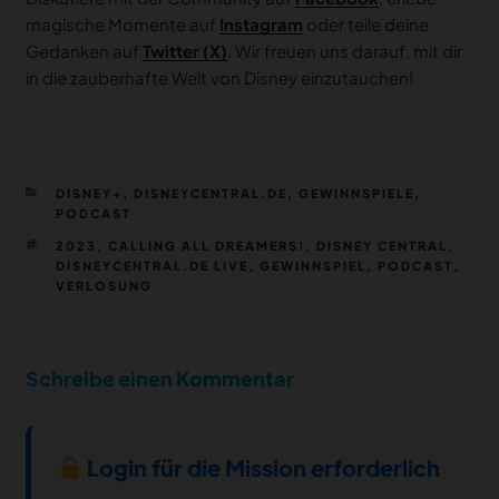
magische Momente auf
Instagram
oder teile deine
Gedanken auf
Twitter (X)
. Wir freuen uns darauf, mit dir
in die zauberhafte Welt von Disney einzutauchen!
KATEGORIEN
DISNEY+
,
DISNEYCENTRAL.DE
,
GEWINNSPIELE
,
PODCAST
SCHLAGWÖRTER
2023
,
CALLING ALL DREAMERS!
,
DISNEY CENTRAL
,
DISNEYCENTRAL.DE LIVE
,
GEWINNSPIEL
,
PODCAST
,
VERLOSUNG
Schreibe einen Kommentar
Login für die Mission erforderlich