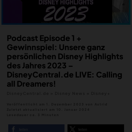
MERCH
DEALS
MEIN HQ
50
Podcast Episode 1 +
Gewinnspiel: Unsere ganz
persönlichen Disney Highlights
des Jahres 2023 –
DisneyCentral.de LIVE: Calling
all Dreamers!
DisneyCentral.de
»
Disney News
»
Disney+
Veröffentlicht am 1. Dezember 2023
von
Astrid
Zuletzt aktualisiert am
10. Januar 2024
Lesedauer ca. 3 Minuten
teilen
teilen