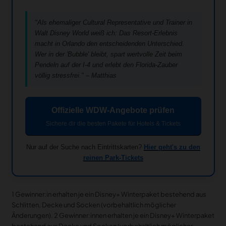
"Als ehemaliger Cultural Representative und Trainer in
Walt Disney World weiß ich: Das Resort-Erlebnis
macht in Orlando den entscheidenden Unterschied.
Wer in der 'Bubble' bleibt, spart wertvolle Zeit beim
Pendeln auf der I-4 und erlebt den Florida-Zauber
völlig stressfrei." – Matthias
Offizielle WDW-Angebote prüfen
Sichere dir die besten Pakete für Hotels & Tickets
Nur auf der Suche nach Eintrittskarten?
Hier geht's zu den
reinen Park-Tickets
1 Gewinner:in erhalten je ein Disney+ Winterpaket bestehend aus
Schlitten, Decke und Socken (vorbehaltlich möglicher
Änderungen). 2 Gewinner:innen erhalten je ein Disney+ Winterpaket
bestehend aus Decke und Socken (vorbehaltlich möglicher