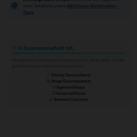
innen. Entdecke unsere
Walt Disney World Insider-
Tipps
.
In Zusammenarbeit mit
Als etabliertes Fachmedium arbeiten wir seit Jahren direkt mit den
größten Akteuren der Branche zusammen:
Disney Deutschland
Stage Entertainment
Egmont Ehapa
Universal Music
Semmel Concerts