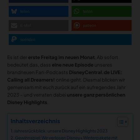
teilen
teilen
E-Mail
patreon
spenden
Es ist der
erste Freitag im neuen Monat
. Ab sofort
bedeutet das, dass
eine neue Episode
unseres
brandneuen Fan-Podcasts
DisneyCentral.de LIVE:
Calling all Dreamers!
online geht. Diesmal blicken wir
gemeinsam mit euch zurück auf ein aufregendes Jahr
2023 – und verraten dabei
unsere ganz persönlichen
Disney Highlights
.
Inhaltsverzeichnis
Jahresrückblick: unsere Disney Highlights 2023
Gewinnspiel: Wir verlosen Disney+ Winterpakete mit