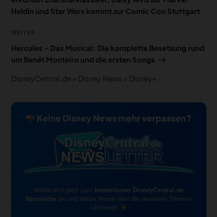
Heldin und Star Wars kommt zur Comic Con Stuttgart
Nächster
WEITER
Beitrag
Hercules – Das Musical: Die komplette Besetzung rund
um Benét Monteiro und die ersten Songs
DisneyCentral.de
»
Disney News
»
Disney+
Keine Disney News mehr verpassen?
Melde dich jetzt zum
kostenlosen DisneyCentral.de
Newsletter
an und bleibe immer über die neuesten Themen
informiert!