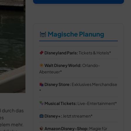
Magische Planung
Disneyland Paris:
Tickets & Hotels
Walt Disney World:
Orlando-
Abenteuer
Disney Store:
Exklusives Merchandise
Musical Tickets:
Live-Entertainment
d durch das
Disney+:
Jetzt streamen
es
elem mehr.
Amazon Disney-Shop:
Magie für