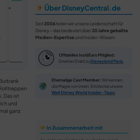
Fanartikel
Über DisneyCentral.de
Seit
2006
teilen wir unsere Leidenschaft für
Disney – das bedeutet über
20 Jahre geballte
Medien-Expertise
und Insider-Wissen.
Offizielles InsidEars Mitglied:
Direkter Draht zu
Disneyland Paris
.
Ehemalige Cast Member:
Wir kennen
 Burbank
die Magie von innen. Entdecke unsere
 Rolltreppen
Walt Disney World Insider-Tipps
.
 Das ist
lich und
nmal ganz
In Zusammenarbeit mit