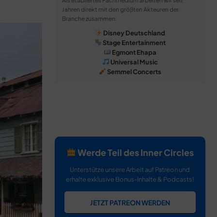
Als etabliertes Fachmedium arbeiten wir seit
Jahren direkt mit den größten Akteuren der
Branche zusammen:
Disney Deutschland
Stage Entertainment
Egmont Ehapa
Universal Music
Semmel Concerts
Werde Teil des Inner Circles
Unterstütze unsere Arbeit auf Patreon und
erhalte exklusive Bonus-Inhalte & Podcasts!
JETZT PATREON WERDEN