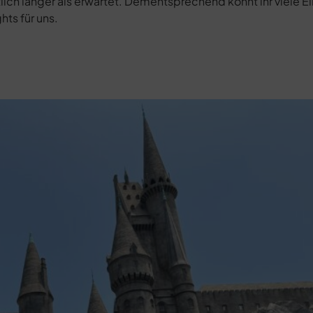
lich länger als erwartet. Dementsprechend könnt ihr viele E
hts für uns.