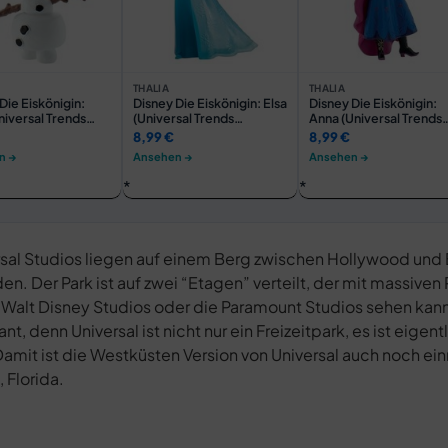
THALIA
THALIA
Die Eiskönigin:
Disney Die Eiskönigin: Elsa
Disney Die Eiskönigin:
niversal Trends
(Universal Trends
Anna (Universal Trends
63)
BU12961)
BU12960)
8,99 €
8,99 €
n →
Ansehen →
Ansehen →
ersal Studios liegen auf einem Berg zwischen Hollywood und
. Der Park ist auf zwei “Etagen” verteilt, der mit massiven
 Walt Disney Studios oder die Paramount Studios sehen kann.
 denn Universal ist nicht nur ein Freizeitpark, es ist eigent
Damit ist die Westküsten Version von Universal auch noch ei
 Florida.