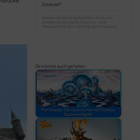
indrücke
Zuhause
Hinweis: Bei Buchung/Kauf über diese Links
erhalten wir eine kleine Provision – ohne
Mehrkosten für dich. Danke für deinen Support!
Dir könnte auch gefallen:
Port Disney: Die Geschichte von Disneys
Traum am Pazifik