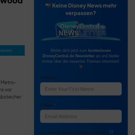
lywood
Keine Disney News mehr
verpassen?
Melde dich jetzt zum
kostenlosen
penden
DisneyCentral.de Newsletter
an und bleibe
immer über die neuesten Themen informiert!
Vorname
 Metro-
ns vor
 Abstecher
E-Mail
Ich möchte News-Updates erhalten: