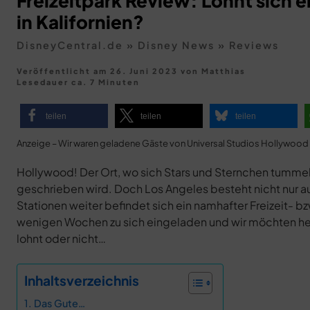
Freizeitpark Review: Lohnt sich e
in Kalifornien?
DisneyCentral.de
»
Disney News
»
Reviews
Veröffentlicht am 26. Juni 2023
von
Matthias
Lesedauer ca. 7 Minuten
teilen
teilen
teilen
Anzeige – Wir waren geladene Gäste von Universal Studios Hollywood
Hollywood! Der Ort, wo sich Stars und Sternchen tumme
geschrieben wird. Doch Los Angeles besteht nicht nur a
Stationen weiter befindet sich ein namhafter Freizeit- b
wenigen Wochen zu sich eingeladen und wir möchten heut
lohnt oder nicht…
Inhaltsverzeichnis
Das Gute…