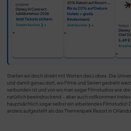
20% Rabatt auf Resort-
EVENTIM
Hotels
Bis zu 20% auf Deluxe
Disney in Concert:
Jubiläumstour 2026
Hotels + gratis
Jetzt Tickets sichern
Kindermenü
Tickets buchen ❯ →
Jetzt buchen ❯ →
THALIA
Disney 
Olaf (U
BU129
6,69 €
Ansehe
Starten wir doch direkt mit Worten des Lobes. Die Univ
und damit genau dort, wo Filme und Serien gedreht werden
verbunden ist und von wo man sogar Filmstudios wie die
natürlich beeindruckend – aber auch vollkommen irrelevant,
hauptsächlich sogar selbst ein arbeitendes Filmstudio! 
anders aufgestellt als das Themenpark Resort in Orlando,