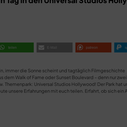
in Tag in den Universal Studios Hol
teilen
E-Mail
patreon
s
ln, immer die Sonne scheint und tagtäglich Filmgeschichte
us dem Walk of Fame oder Sunset Boulevard – denn nur zwei
zw. Themenpark: Universal Studios Hollywood! Der Park hat u
e unsere Erfahrungen mit euch teilen. Erfahrt, ob sich ein