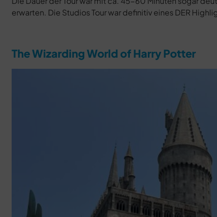
Die Dauer der Tour war mit ca. 45-60 Minuten sogar deut
erwarten. Die Studios Tour war definitiv eines DER Highlig
The Wizarding World of Harry Potter