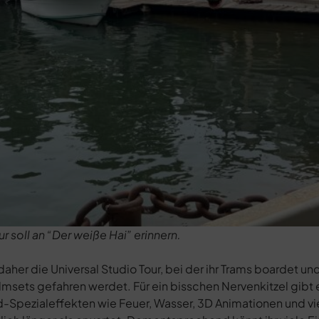
 soll an “Der weiße Hai” erinnern.
daher die Universal Studio Tour, bei der ihr Trams boardet un
ilmsets gefahren werdet. Für ein bisschen Nervenkitzel gibt 
pezialeffekten wie Feuer, Wasser, 3D Animationen und vi