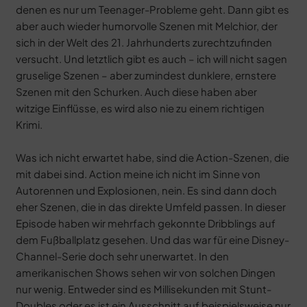
denen es nur um Teenager-Probleme geht. Dann gibt es
aber auch wieder humorvolle Szenen mit Melchior, der
sich in der Welt des 21. Jahrhunderts zurechtzufinden
versucht. Und letztlich gibt es auch – ich will nicht sagen
gruselige Szenen – aber zumindest dunklere, ernstere
Szenen mit den Schurken. Auch diese haben aber
witzige Einflüsse, es wird also nie zu einem richtigen
Krimi.
Was ich nicht erwartet habe, sind die Action-Szenen, die
mit dabei sind. Action meine ich nicht im Sinne von
Autorennen und Explosionen, nein. Es sind dann doch
eher Szenen, die in das direkte Umfeld passen. In dieser
Episode haben wir mehrfach gekonnte Dribblings auf
dem Fußballplatz gesehen. Und das war für eine Disney-
Channel-Serie doch sehr unerwartet. In den
amerikanischen Shows sehen wir von solchen Dingen
nur wenig. Entweder sind es Millisekunden mit Stunt-
Doubles oder es ist ein Ausschnitt auf beispielsweise nur