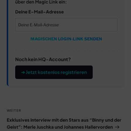
über den Magic Link ein:
Deine E-Mail-Adresse
MAGISCHEN LOGIN-LINK SENDEN
Noch kein HQ-Account?
➔ Jetzt kostenlos registrieren
Beitragsnavigation
Nächster
WEITER
Beitrag
Exklusives Interview mit den Stars aus “Binny und der
Geist”: Merle Juschka und Johannes Hallervorden