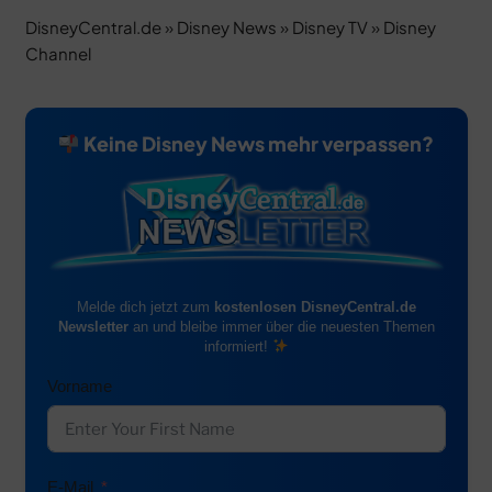
DisneyCentral.de
»
Disney News
»
Disney TV
»
Disney
Channel
Keine Disney News mehr verpassen?
Melde dich jetzt zum
kostenlosen DisneyCentral.de
Newsletter
an und bleibe immer über die neuesten Themen
informiert!
Vorname
E-Mail