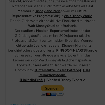
besucht, sondern blickt auch auf eine einzigartige Karriere
hinter den Kulissen zurück: Matthias arbeitete als
Cast
Member
in
Disneyland Paris
sowie im
Cultural
Representative Program (CRP)
in
Walt Disney World
,
Florida. Zudem erhielt er exklusive Einblicke direkt in den
Walt Disney Studios
in Burbank.
Der
studierte Medien-Experte
verbindet seit der
Gründung des Portals im Jahr 2006 journalistische
Professionalität mit echter Insider-Expertise. Wenn er
nicht gerade über die neuesten
Disney+ Highlights
berichtet oder als passionierter
KINGDOM HEARTS
Fan die
Schlüsselschwert-Kriege analysiert, dient ihm das
Lebenswerk von Walt Disney als tägliche Inspiration.
Dir gefällt unsere Arbeit? Dann werde Teil unserer
Community:
[Unterstütze uns auf Patreon]
|
[Das
Redaktionsteam]
[LinkedIn Profil]
| Verified Disney Expert ✓
disneycentral.de