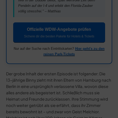
Wer in der 'Bubble' bleibt, spart wertvolle Zeit beim
Pendeln auf der I-4 und erlebt den Florida-Zauber
völlig stressfrei." – Matthias
Offizielle WDW-Angebote prüfen
Sichere dir die besten Pakete für Hotels & Tickets
Nur auf der Suche nach Eintrittskarten?
Hier geht's zu den
reinen Park-Tickets
Der grobe Inhalt der ersten Episode ist folgender: Die
13-jährige Binny zieht mit ihren Eltern von Hamburg nach
Berlin in eine ursprünglich verlassene Villa, wovon diese
alles andere als begeistert ist. Schließlich muss sie
Heimat und Freunde zurücklassen. Ihre Stimmung wird
noch weiter getrübt als sie erfährt, dass ihr Zimmer
bereits bewohnt ist – und zwar von Geist Melchior.
Melchior ist seit über 100 Jahren ein Geist im Körper