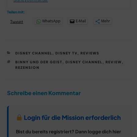
Teilen mit:
WhatsApp
E-Mail
Mehr
Tweet
KATEGORIEN
DISNEY CHANNEL
,
DISNEY TV
,
REVIEWS
SCHLAGWÖRTER
BINNY UND DER GEIST
,
DISNEY CHANNEL
,
REVIEW
,
REZENSION
Schreibe einen Kommentar
Login für die Mission erforderlich
Bist du bereits registriert? Dann logge dich hier