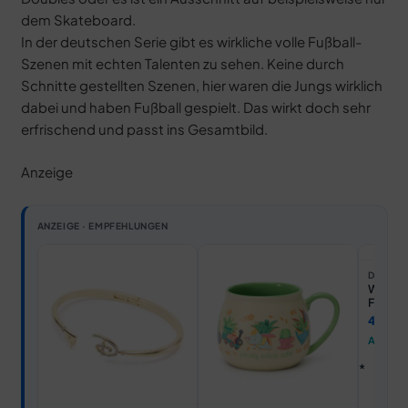
dem Skateboard.
In der deutschen Serie gibt es wirkliche volle Fußball-
Szenen mit echten Talenten zu sehen. Keine durch
Schnitte gestellten Szenen, hier waren die Jungs wirklich
dabei und haben Fußball gespielt. Das wirkt doch sehr
erfrischend und passt ins Gesamtbild.
Anzeige
ANZEIGE · EMPFEHLUNGEN
DISNEY 
Walt Di
Fußballs
Erwac
42,00
Ansehe