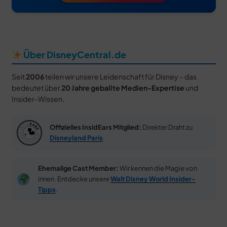
Über DisneyCentral.de
Seit
2006
teilen wir unsere Leidenschaft für Disney – das
bedeutet über
20 Jahre geballte Medien-Expertise
und
Insider-Wissen.
Offizielles InsidEars Mitglied:
Direkter Draht zu
Disneyland Paris
.
Ehemalige Cast Member:
Wir kennen die Magie von
innen. Entdecke unsere
Walt Disney World Insider-
Tipps
.