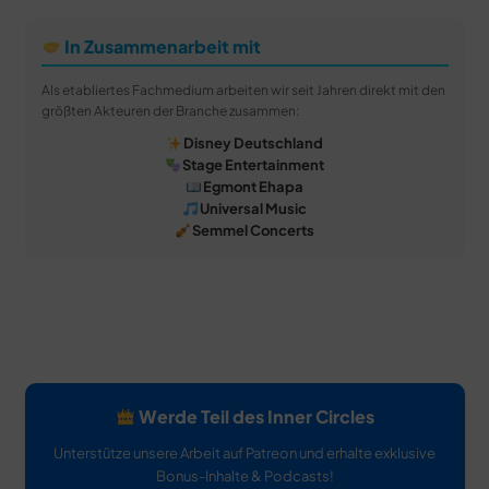
In Zusammenarbeit mit
Als etabliertes Fachmedium arbeiten wir seit Jahren direkt mit den
größten Akteuren der Branche zusammen:
Disney Deutschland
Stage Entertainment
Egmont Ehapa
Universal Music
Semmel Concerts
Werde Teil des Inner Circles
Unterstütze unsere Arbeit auf Patreon und erhalte exklusive
Bonus-Inhalte & Podcasts!