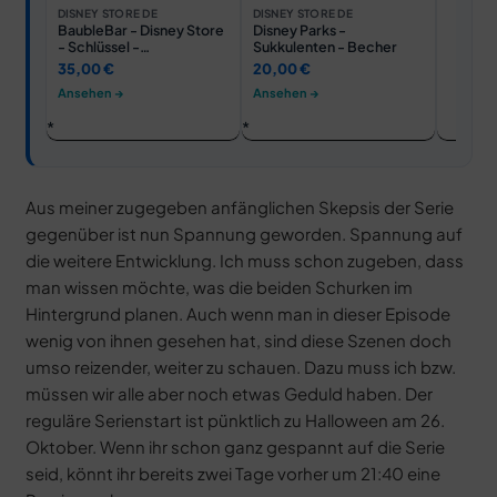
DISNEY STORE DE
DISNEY STORE DE
BaubleBar - Disney Store
Disney Parks -
- Schlüssel -
Sukkulenten - Becher
Goldfarbener Armreif
35,00 €
20,00 €
Ansehen →
Ansehen →
Aus meiner zugegeben anfänglichen Skepsis der Serie
gegenüber ist nun Spannung geworden. Spannung auf
die weitere Entwicklung. Ich muss schon zugeben, dass
man wissen möchte, was die beiden Schurken im
Hintergrund planen. Auch wenn man in dieser Episode
wenig von ihnen gesehen hat, sind diese Szenen doch
umso reizender, weiter zu schauen. Dazu muss ich bzw.
müssen wir alle aber noch etwas Geduld haben. Der
reguläre Serienstart ist pünktlich zu Halloween am 26.
Oktober. Wenn ihr schon ganz gespannt auf die Serie
seid, könnt ihr bereits zwei Tage vorher um 21:40 eine