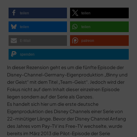
MERCH
DEALS
teilen
teilen
MEIN HQ
50
teilen
teilen
E-Mail
patreon
spenden
In dieser Rezension geht es um die fünfte Episode der
Disney-Channel-Germany-Eigenproduktion „Binny und
der Geist“ mit dem Titel „Team-Geist“. Jedoch wird der
Fokus nicht auf dem Inhalt dieser einzelnen Episode
liegen sondern auf der Serie als Ganzes.
Es handelt sich hier um die erste deutsche
Eigenproduktion des Disney Channels einer Serie von
22-minütiger Länge. Bevor der Disney Channel Anfang
des Jahres vom Pay-TV ins Free-TV wechselte, wurde
bereits im März 2013 die Pilot-Episode der Serie