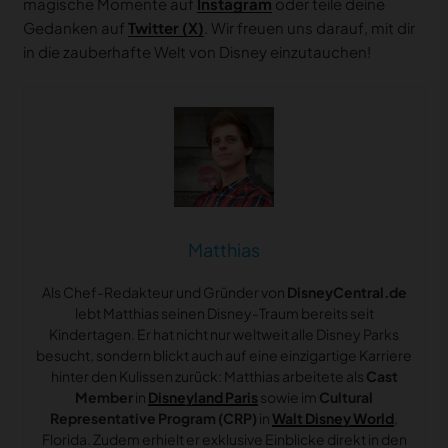
magische Momente auf
Instagram
oder teile deine
Gedanken auf
Twitter (X)
. Wir freuen uns darauf, mit dir
in die zauberhafte Welt von Disney einzutauchen!
Matthias
Als Chef-Redakteur und Gründer von
DisneyCentral.de
lebt Matthias seinen Disney-Traum bereits seit
Kindertagen. Er hat nicht nur weltweit alle Disney Parks
besucht, sondern blickt auch auf eine einzigartige Karriere
hinter den Kulissen zurück: Matthias arbeitete als
Cast
Member
in
Disneyland Paris
sowie im
Cultural
Representative Program (CRP)
in
Walt Disney World
,
Florida. Zudem erhielt er exklusive Einblicke direkt in den