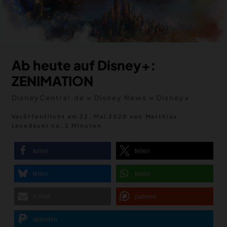
MERCH
DEALS
MEIN HQ
50
Ab heute auf Disney+:
ZENIMATION
DisneyCentral.de
»
Disney News
»
Disney+
Veröffentlicht am 22. Mai 2020
von
Matthias
Lesedauer ca. 2 Minuten
teilen
teilen
teilen
teilen
E-Mail
patreon
spenden