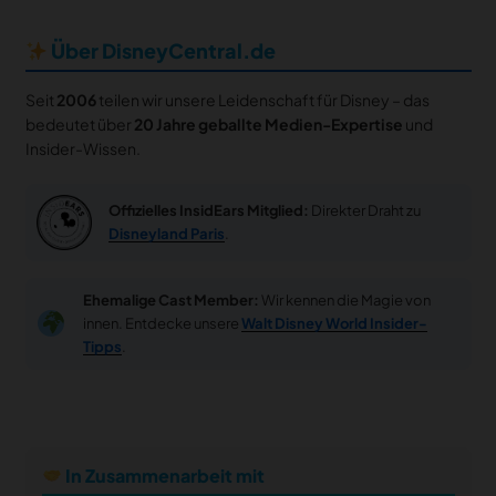
Über DisneyCentral.de
Seit
2006
teilen wir unsere Leidenschaft für Disney – das
bedeutet über
20 Jahre geballte Medien-Expertise
und
Insider-Wissen.
Offizielles InsidEars Mitglied:
Direkter Draht zu
Disneyland Paris
.
Ehemalige Cast Member:
Wir kennen die Magie von
innen. Entdecke unsere
Walt Disney World Insider-
Tipps
.
In Zusammenarbeit mit