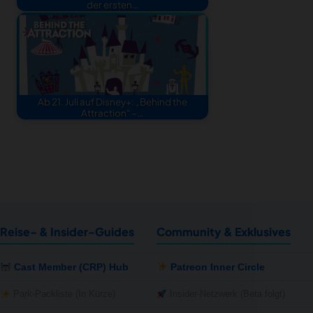
der ersten…
Ab 21. Juli auf Disney+: „Behind the
Attraction“ -…
Reise- & Insider-Guides
Community & Exklusives
Cast Member (CRP) Hub
Patreon Inner Circle
Park-Packliste (In Kürze)
Insider-Netzwerk (Beta folgt)