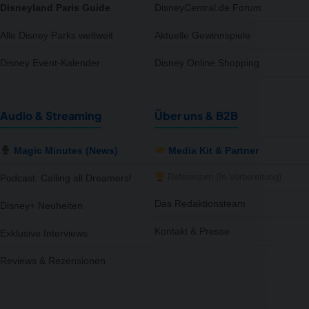
Disneyland Paris Guide
DisneyCentral.de Forum
Alle Disney Parks weltweit
Aktuelle Gewinnspiele
Disney Event-Kalender
Disney Online Shopping
Audio & Streaming
Über uns & B2B
Magic Minutes (News)
Media Kit & Partner
Referenzen (In Vorbereitung)
Podcast: Calling all Dreamers!
Das Redaktionsteam
Disney+ Neuheiten
Kontakt & Presse
Exklusive Interviews
Reviews & Rezensionen
notifications
close