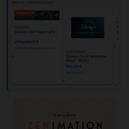
ANZEIGE · EMPFEHLUNGEN
6 Monate 0 €
MEDIAM
Disney
(Wert: 
TELEKOM
Disney+ bei MagentaTV
100,00
Ansehe
6 Monate 0 €
Jetzt Angebot sichern ❯ →
MEDIAMARKT
Disney+ Geschenkkarte
(Wert: 150 €)
150,00 €
Ansehen →