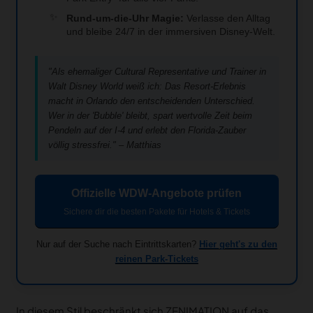
Rund-um-die-Uhr Magie:
Verlasse den Alltag
und bleibe 24/7 in der immersiven Disney-Welt.
"Als ehemaliger Cultural Representative und Trainer in
Walt Disney World weiß ich: Das Resort-Erlebnis
macht in Orlando den entscheidenden Unterschied.
Wer in der 'Bubble' bleibt, spart wertvolle Zeit beim
Pendeln auf der I-4 und erlebt den Florida-Zauber
völlig stressfrei." – Matthias
Offizielle WDW-Angebote prüfen
Sichere dir die besten Pakete für Hotels & Tickets
Nur auf der Suche nach Eintrittskarten?
Hier geht's zu den
reinen Park-Tickets
In diesem Stil beschränkt sich ZENIMATION auf das