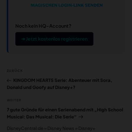
MAGISCHEN LOGIN-LINK SENDEN
Noch kein HQ-Account?
➔ Jetzt kostenlos registrieren
Beitragsnavigation
Vorheriger
ZURÜCK
Beitrag
KINGDOM HEARTS Serie: Abenteuer mit Sora,
Donald und Goofy auf Disney+?
Nächster
WEITER
Beitrag
7 gute Gründe für einen Serienabend mit „High School
Musical: Das Musical: Die Serie“
DisneyCentral.de
»
Disney News
»
Disney+