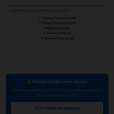
Als etabliertes Fachmedium arbeiten wir seit Jahren direkt mit den
größten Akteuren der Branche zusammen:
Disney Deutschland
Stage Entertainment
Egmont Ehapa
Universal Music
Semmel Concerts
Werde Teil des Inner Circles
Unterstütze unsere Arbeit auf Patreon und erhalte exklusive
Bonus-Inhalte & Podcasts!
JETZT PATREON WERDEN