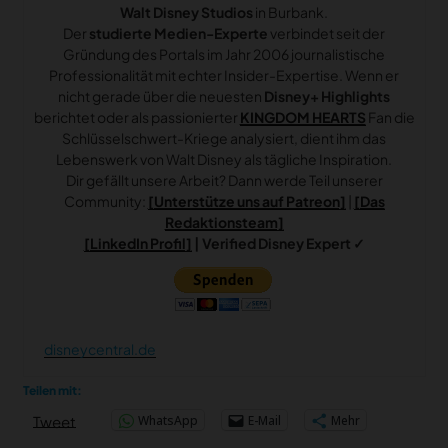
Walt Disney Studios
in Burbank.
Der
studierte Medien-Experte
verbindet seit der
Gründung des Portals im Jahr 2006 journalistische
Professionalität mit echter Insider-Expertise. Wenn er
nicht gerade über die neuesten
Disney+ Highlights
berichtet oder als passionierter
KINGDOM HEARTS
Fan die
Schlüsselschwert-Kriege analysiert, dient ihm das
Lebenswerk von Walt Disney als tägliche Inspiration.
Dir gefällt unsere Arbeit? Dann werde Teil unserer
Community:
[Unterstütze uns auf Patreon]
|
[Das
Redaktionsteam]
[LinkedIn Profil]
| Verified Disney Expert ✓
disneycentral.de
Teilen mit:
WhatsApp
E-Mail
Mehr
Tweet