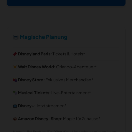
Magische Planung
Disneyland Paris:
Tickets & Hotels
Walt Disney World:
Orlando-Abenteuer
Disney Store:
Exklusives Merchandise
Musical Tickets:
Live-Entertainment
Disney+:
Jetzt streamen
Amazon Disney-Shop:
Magie für Zuhause
Hinweis: Bei Buchung/Kauf über diese Links erhalten wir eine kleine