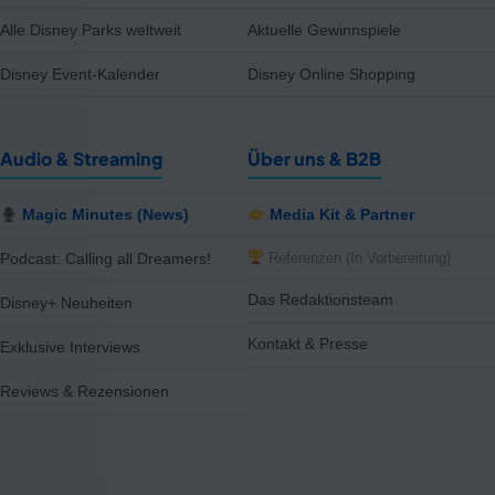
Alle Disney Parks weltweit
Aktuelle Gewinnspiele
Disney Event-Kalender
Disney Online Shopping
Audio & Streaming
Über uns & B2B
Magic Minutes (News)
Media Kit & Partner
Referenzen (In Vorbereitung)
Podcast: Calling all Dreamers!
Das Redaktionsteam
Disney+ Neuheiten
Kontakt & Presse
Exklusive Interviews
Reviews & Rezensionen
notifications
close
15 Artikel im Preis reduziert