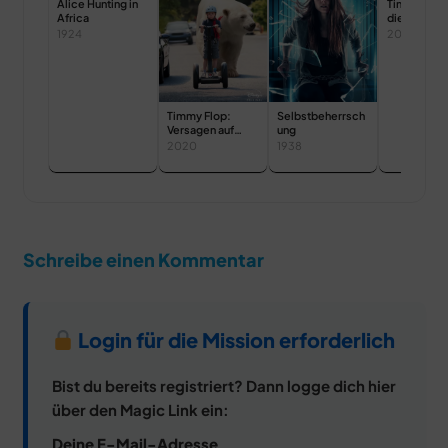
Alice Hunting in
Tinker Bell 
Africa
die Legend
Nimmerbie
1924
2015
Timmy Flop:
Selbstbeherrsch
Versagen auf
ung
ganzer Linie
2020
1938
Schreibe einen Kommentar
Login für die Mission erforderlich
Bist du bereits registriert? Dann logge dich hier
über den Magic Link ein:
Deine E-Mail-Adresse