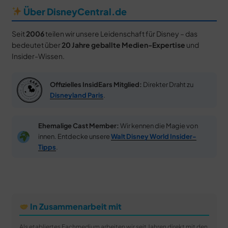
Über DisneyCentral.de
Seit
2006
teilen wir unsere Leidenschaft für Disney – das
bedeutet über
20 Jahre geballte Medien-Expertise
und
Insider-Wissen.
Offizielles InsidEars Mitglied:
Direkter Draht zu
Disneyland Paris
.
Ehemalige Cast Member:
Wir kennen die Magie von
innen. Entdecke unsere
Walt Disney World Insider-
Tipps
.
In Zusammenarbeit mit
Als etabliertes Fachmedium arbeiten wir seit Jahren direkt mit den