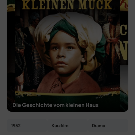
MERCH
DEALS
MEIN HQ
50
Die Geschichte vom kleinen Haus
1952
Kurzfilm
Drama