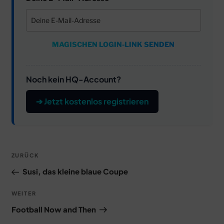
MAGISCHEN LOGIN-LINK SENDEN
Noch kein HQ-Account?
➔ Jetzt kostenlos registrieren
Beitragsnavigation
Vorheriger
ZURÜCK
Beitrag
Susi, das kleine blaue Coupe
Nächster
WEITER
Beitrag
Football Now and Then