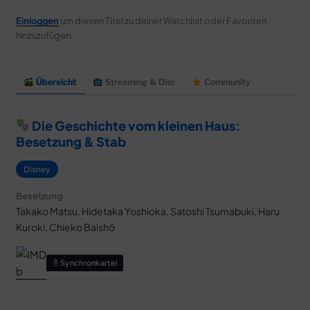
Einloggen
um diesen Titel zu deiner Watchlist oder Favoriten
hinzuzufügen.
Übersicht
Streaming & Disc
Community
Die Geschichte vom kleinen Haus:
Besetzung & Stab
Disney
Besetzung
Takako Matsu, Hidetaka Yoshioka, Satoshi Tsumabuki, Haru
Kuroki, Chieko Baishō
Synchronkartei