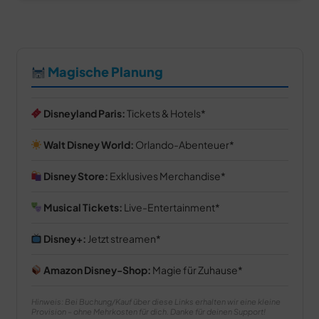
Magische Planung
Disneyland Paris:
Tickets & Hotels
Walt Disney World:
Orlando-Abenteuer
Disney Store:
Exklusives Merchandise
Musical Tickets:
Live-Entertainment
Disney+:
Jetzt streamen
Amazon Disney-Shop:
Magie für Zuhause
Hinweis: Bei Buchung/Kauf über diese Links erhalten wir eine kleine
Provision – ohne Mehrkosten für dich. Danke für deinen Support!