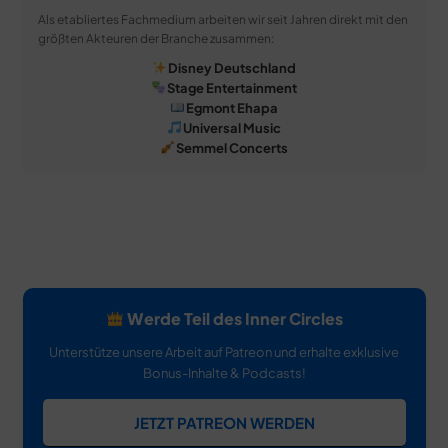
Als etabliertes Fachmedium arbeiten wir seit Jahren direkt mit den
größten Akteuren der Branche zusammen:
Disney Deutschland
Stage Entertainment
Egmont Ehapa
Universal Music
Semmel Concerts
Werde Teil des Inner Circles
Unterstütze unsere Arbeit auf Patreon und erhalte exklusive
Bonus-Inhalte & Podcasts!
JETZT PATREON WERDEN