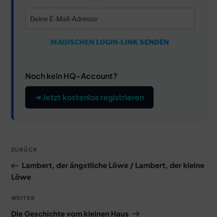
MAGISCHEN LOGIN-LINK SENDEN
Noch kein HQ-Account?
➔ Jetzt kostenlos registrieren
Beitragsnavigation
Vorheriger
ZURÜCK
Beitrag
Lambert, der ängstliche Löwe / Lambert, der kleine
Löwe
Nächster
WEITER
Beitrag
Die Geschichte vom kleinen Haus