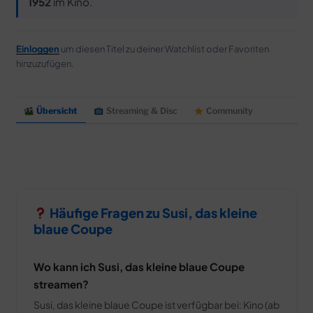
MERCH
1952
im Kino.
DEALS
Einloggen
um diesen Titel zu deiner Watchlist oder Favoriten
MEIN HQ
50
hinzuzufügen.
Übersicht
Streaming & Disc
Community
Häufige Fragen zu Susi, das kleine
blaue Coupe
Wo kann ich Susi, das kleine blaue Coupe
streamen?
Susi, das kleine blaue Coupe ist verfügbar bei: Kino (ab