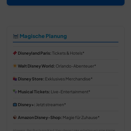
Magische Planung
Disneyland Paris:
Tickets & Hotels
Walt Disney World:
Orlando-Abenteuer
Disney Store:
Exklusives Merchandise
Musical Tickets:
Live-Entertainment
Disney+:
Jetzt streamen
Amazon Disney-Shop:
Magie für Zuhause
Hinweis: Bei Buchung/Kauf über diese Links erhalten wir eine kleine