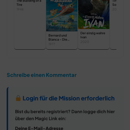
The Building of a
Tinker Bell 
Tire
Sommer vol
Abenteuer
1946
2010
Der einzig wahre
Bernard und
Ivan
Bianca – Die
2020
Mäusepolizei
1977
Schreibe einen Kommentar
Login für die Mission erforderlich
Bist du bereits registriert? Dann logge dich hier
über den Magic Link ein:
Deine E-Mail-Adresse