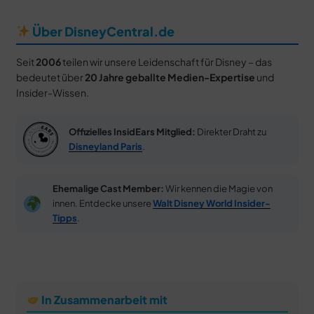
Über DisneyCentral.de
Seit
2006
teilen wir unsere Leidenschaft für Disney – das
bedeutet über
20 Jahre geballte Medien-Expertise
und
Insider-Wissen.
Offizielles InsidEars Mitglied:
Direkter Draht zu
Disneyland Paris
.
Ehemalige Cast Member:
Wir kennen die Magie von
innen. Entdecke unsere
Walt Disney World Insider-
Tipps
.
In Zusammenarbeit mit