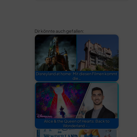
Dir könnte auch gefallen:
Disneyland at home: Mit diesen Filmen kommt
die…
Alice & the Queen of Hearts: Back to
Wonderland –…