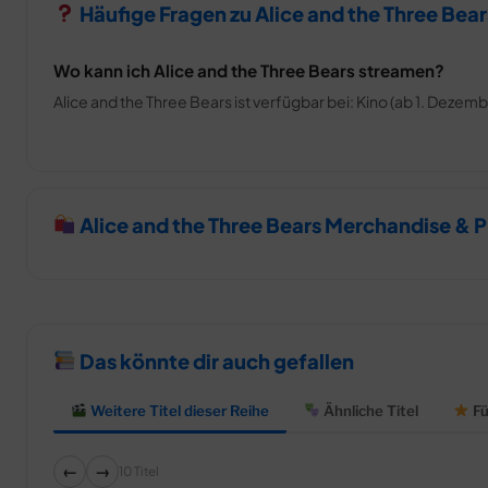
Häufige Fragen zu Alice and the Three Bear
Wo kann ich Alice and the Three Bears streamen?
Alice and the Three Bears ist verfügbar bei: Kino (ab 1. Dezemb
Alice and the Three Bears Merchandise & 
Das könnte dir auch gefallen
Weitere Titel dieser Reihe
Ähnliche Titel
Fü
←
→
10 Titel