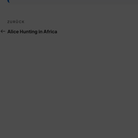
Beitragsnavigation
Vorheriger
ZURÜCK
Beitrag
Alice Hunting in Africa