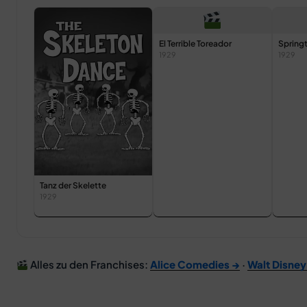
El Terrible Toreador
Spring
1929
1929
Tanz der Skelette
1929
Alles zu den Franchises:
Alice Comedies →
·
Walt Disney