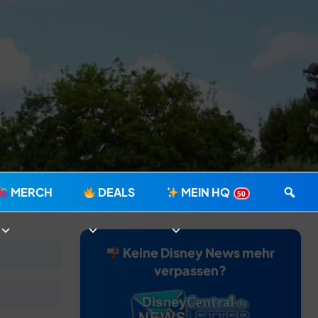
MERCH
DEALS
MEIN HQ
50
Keine Disney News mehr
verpassen?