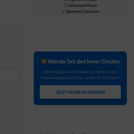
Universal Music
Semmel Concerts
Werde Teil des Inner Circles
Unterstütze unsere Arbeit auf Patreon und
erhalte exklusive Bonus-Inhalte & Podcasts!
JETZT PATREON WERDEN