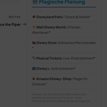
Magische Planung
Disneyland Paris:
Tickets & Hotels
Nächster
WEITER
Beitrag
ice the Piper
Walt Disney World:
Orlando-
Abenteuer
Disney Store:
Exklusives Merchandise
Musical Tickets:
Live-Entertainment
Disney+:
Jetzt streamen
Amazon Disney-Shop:
Magie für
Zuhause
Hinweis: Bei Buchung/Kauf über diese Links
erhalten wir eine kleine Provision – ohne
Mehrkosten für dich. Danke für deinen Support!