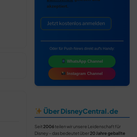
akzeptiert.
Jetzt kostenlos anmelden
Oder für Push-News direkt auf's Handy:
WhatsApp Channel
Instagram Channel
Über DisneyCentral.de
Seit
2006
teilen wir unsere Leidenschaft für
Disney – das bedeutet über
20 Jahre geballte