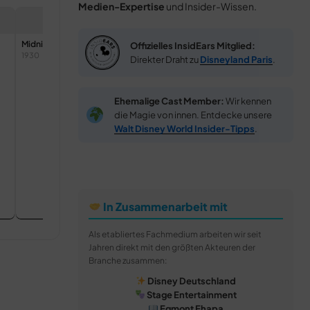
Medien-Expertise
und Insider-Wissen.
Midnight in a Toy Shop
Autumn
Offizielles InsidEars Mitglied:
1930
1930
Direkter Draht zu
Disneyland Paris
.
Ehemalige Cast Member:
Wir kennen
die Magie von innen. Entdecke unsere
Walt Disney World Insider-Tipps
.
Summer
In Zusammenarbeit mit
1930
Als etabliertes Fachmedium arbeiten wir seit
Jahren direkt mit den größten Akteuren der
Branche zusammen:
Disney Deutschland
Stage Entertainment
Egmont Ehapa