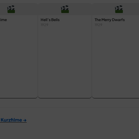
time
Hell’s Bells
The Merry Dwarfs
1929
1929
 Kurzfilme →