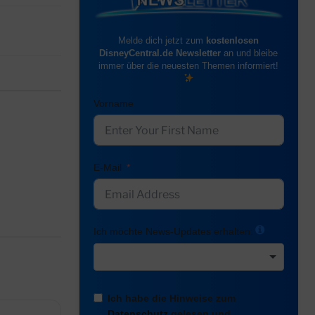
Melde dich jetzt zum
kostenlosen
DisneyCentral.de Newsletter
an und bleibe
immer über die neuesten Themen informiert!
Vorname
E-Mail
Ich möchte News-Updates erhalten:
Ich habe die Hinweise zum
Datenschutz
gelesen und