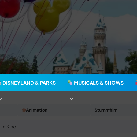
agie seit 2006
DISNEYLAND & PARKS
MUSICALS & SHOWS
Animation
Stummfilm
im Kino.