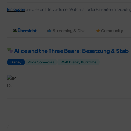
Einloggen
um diesen Titel zu deiner Watchlist oder Favoriten hinzuzufü
Übersicht
Streaming & Disc
Community
Alice and the Three Bears: Besetzung & Stab
Disney
Alice Comedies
Walt Disney Kurzfilme