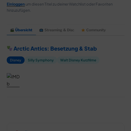
MERCH
Einloggen
um diesen Titel zu deiner Watchlist oder Favoriten
hinzuzufügen.
DEALS
MEIN HQ
50
Übersicht
Streaming & Disc
Community
Arctic Antics: Besetzung & Stab
Disney
Silly Symphony
Walt Disney Kurzfilme