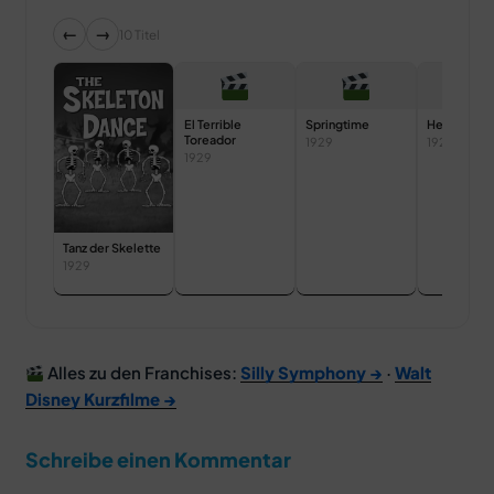
←
→
10 Titel
El Terrible
Springtime
Hell’s Bells
Toreador
1929
1929
1929
Tanz der Skelette
1929
Alles zu den Franchises:
Silly Symphony →
·
Walt
Disney Kurzfilme →
Schreibe einen Kommentar