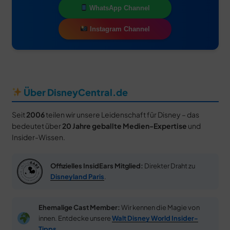
WhatsApp Channel
Instagram Channel
Über DisneyCentral.de
Seit
2006
teilen wir unsere Leidenschaft für Disney – das
bedeutet über
20 Jahre geballte Medien-Expertise
und
Insider-Wissen.
Offizielles InsidEars Mitglied:
Direkter Draht zu
Disneyland Paris
.
Ehemalige Cast Member:
Wir kennen die Magie von
innen. Entdecke unsere
Walt Disney World Insider-
Tipps
.