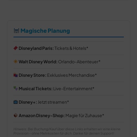
Magische Planung
Disneyland Paris:
Tickets & Hotels
Walt Disney World:
Orlando-Abenteuer
Disney Store:
Exklusives Merchandise
Musical Tickets:
Live-Entertainment
Disney+:
Jetzt streamen
Amazon Disney-Shop:
Magie für Zuhause
Hinweis: Bei Buchung/Kauf über diese Links erhalten wir eine kleine
Provision – ohne Mehrkosten für dich. Danke für deinen Support!