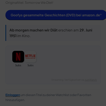
Originaltitel:
Tomorrow We Diet!
Goofys gesammelte Geschichten (DVD) bei amazon.de
Ab morgen machen wir Diät
erschien am
29. Juni
1951
im Kino.
Streaming-Verfügbarkeit via
JustWatch
Einloggen
um diesen Titel zu deiner Watchlist oder Favoriten
hinzuzufügen.