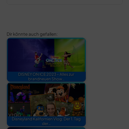
Dir könnte auch gefallen:
DISNEY ON ICE 2023 – Alles zur
brandneuen Show…
Disneyland Kalifornien Vlog: Der 1. Tag
der…