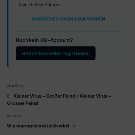
MAGISCHEN LOGIN-LINK SENDEN
Noch kein HQ-Account?
➔ Jetzt kostenlos registrieren
Beitragsnavigation
Vorheriger
ZURÜCK
Beitrag
Kleiner Virus – Großer Feind / Kleiner Virus –
Grosser Feind
Nächster
WEITER
Beitrag
Wie man spielend reich wird