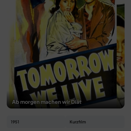
MERCH
DEALS
MEIN HQ
50
Ab morgen machen wir Diät
1951
Kurzfilm