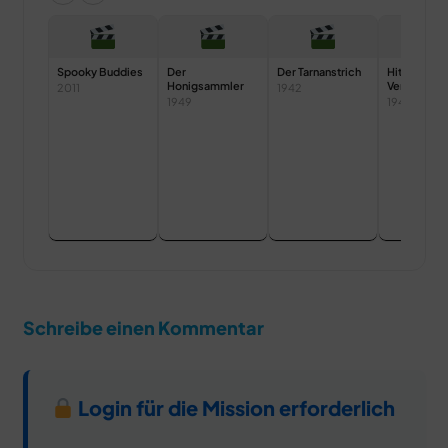
Spooky Buddies
Der
Der Tarnanstrich
Hitze zum
Honigsammler
Verrücktwe
2011
1942
1949
1947
Schreibe einen Kommentar
Login für die Mission erforderlich