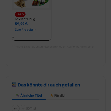
LEGO
Kevin et Doug
59,99 €
Zum Produkt →
* Affiliate-Links · du unterstützt uns mit jedem Kauf ohne Mehrkosten.
Das könnte dir auch gefallen
Ähnliche Titel
Für dich
←
→
10 Titel