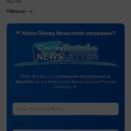
Nächster
WEITER
Beitrag
Fillmore!
Keine Disney News mehr verpassen?
Melde dich jetzt zum
kostenlosen DisneyCentral.de
Newsletter
an und bleibe immer über die neuesten Themen
informiert!
Vorname
E-Mail