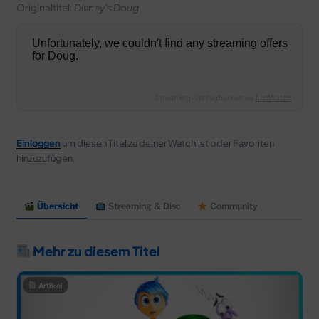
Originaltitel:
Disney's Doug
Streaming-Verfügbarkeit via
JustWatch
Einloggen
um diesen Titel zu deiner Watchlist oder Favoriten
hinzuzufügen.
Übersicht
Streaming & Disc
Community
Mehr zu diesem Titel
Artikel