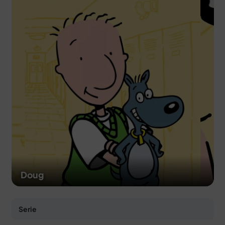
MERCH
DEALS
MEIN HQ
50
Doug
Serie