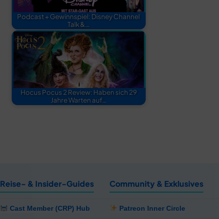
Podcast + Gewinnspiel: Disney Channel
Talk &…
Hocus Pocus 2 Review: Haben sich 29
Jahre Warten auf…
Reise- & Insider-Guides
Community & Exklusives
Cast Member (CRP) Hub
Patreon Inner Circle