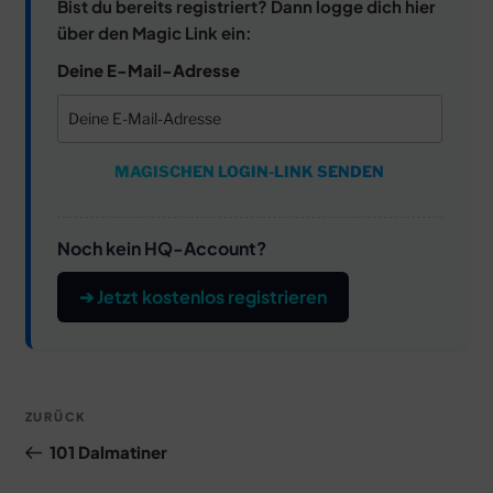
Bist du bereits registriert? Dann logge dich hier
über den Magic Link ein:
Deine E-Mail-Adresse
MAGISCHEN LOGIN-LINK SENDEN
Noch kein HQ-Account?
➔ Jetzt kostenlos registrieren
Beitragsnavigation
Vorheriger
ZURÜCK
Beitrag
101 Dalmatiner