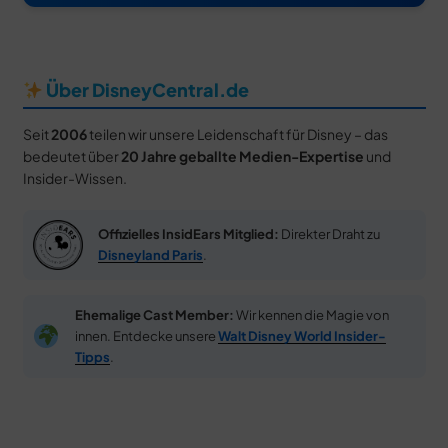
Über DisneyCentral.de
Seit
2006
teilen wir unsere Leidenschaft für Disney – das
bedeutet über
20 Jahre geballte Medien-Expertise
und
Insider-Wissen.
Offizielles InsidEars Mitglied:
Direkter Draht zu
Disneyland Paris
.
Ehemalige Cast Member:
Wir kennen die Magie von
innen. Entdecke unsere
Walt Disney World Insider-
Tipps
.