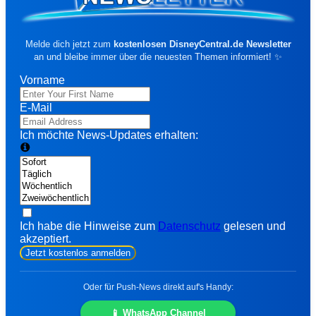
🎟️ Parks & Tickets
🛍️ Disney Store & Merch
🎪 Events & Konzerte
Melde dich jetzt zum
kostenlosen DisneyCentral.de Newsletter
an und bleibe immer über die neuesten Themen informiert! ✨
Nach Franchise
Vorname
🏰 Disneyland Paris
E-Mail
🏷️ Disney Store
Ich möchte News-Updates erhalten:
🦸 Marvel
🎭 Musicals & Shows
🪄 Aktuelle Top-Deals
SOMMER-VORTEIL
⭐ EMPFEHLU
Ich habe die Hinweise zum
Datenschutz
gelesen und
akzeptiert.
Jetzt kostenlos anmelden
Oder für Push-News direkt auf's Handy:
fav
share
DISNEYLAND PARIS
📱 WhatsApp Channel