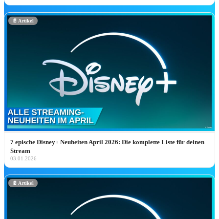
„Ich glaube, ich bin zum Teil deutsch!” 
Unser „Descendants: Wicked
📄 Artikel
Wonderland” Interview mit Alexandro
Byrd, Kiara Romero & Liamani Segur
Unser Descendants: Wicked Wonderland Interv
mit Alexandro Byrd, Kiara Romero & Liamani
Segura: Worlds Collide Tour, Rapunzel-Wunsch
&…
Jetzt lesen ➔
NEU IN DER BIBLIOTHE
7 epische Disney+ Neuheiten April 2026: Die komplette Liste für deinen
Stream
03.01.2026
Adults: Marathon Day
Zur Filmseite ➔
📄 Artikel
HEIMKINO-DEA