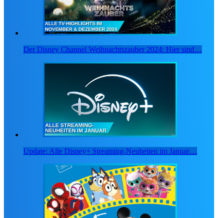
von Ex-Cast-Membern.
✨
2.000+ Disney-Fans sind bereits dabei
🔑 Jetzt anmelden
Der Disney Channel Weihnachtszauber 2024: Hier sind…

✨ Kostenlos registrieren
Kein Spam · Kein Abo · Jederzeit löschbar
✦
ALLES KOSTENLOS — SOFORT STARTEN
Favoriten &
❤️
📅
Release-Radar
Watchlist
Film-
🎬
✅
Gesehen-Tracker
Empfehlungen
Update: Alle Disney+ Streaming-Neuheiten im Januar…
Magic Points &
Community-
🏆
📊
Ränge
Umfragen
Exkl. Deals &
🏷️
🎁
Exkl. Gewinnspiele
Rabatte
Personalisierte
Push-
🌐
🔔
Website
Benachrichtigunge
Disneyland-