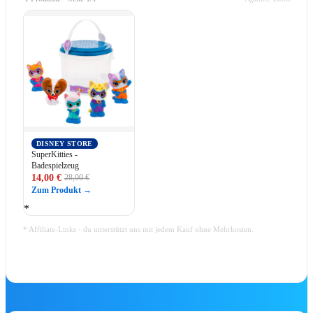
🎻
Disney Worlds Collide Concert Tour
🎻
Disney at Neuschwanstein
Disney in Concert – Die Jubiläumtstou
🎻
2026
🎟️
Alle Show-Tickets
MUSICA
DISNEY STORE
SuperKitties -
Badespielzeug
14,00 €
28,00 €
Zum Produkt →
Zweite DER KÖNIG DER LÖWEN
Relaxed Performance am 18. Septembe
* Affiliate-Links · du unterstützt uns mit jedem Kauf ohne Mehrkosten.
2026 🦁💛
DER KÖNIG DER LÖWEN Relaxed Performanc
Stage Entertainment zeigt am 18. September 20
die zweite Relaxed Performance von…
Mehr erfahren ➔