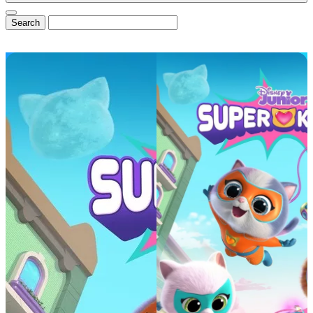
⭐ DisneyCentral.de
News & Magazin
Alle News
Exklusive Interviews
Reviews & Rezensionen
💼 B2B & Presse
📊
Media Kit & Reichweite
🏆
Referenzen & Cases
🌟
Mitglied von InsidEars
✉️
Kooperationsanfragen
Community & Exklusiv