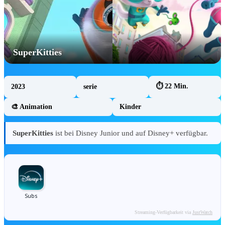
Forum & Community
Aktuelle Gewinnspiele
Unterstütze uns (Patreon)
SuperKitties
Mein Fan-HQ
Unser Team & Kontakt
⏱ 22 Min.
2023
serie
✨ GEWINNSPIE
🎨 Animation
Kinder
SuperKitties
ist bei Disney Junior und auf Disney+ verfügbar.
TOY STORY 5 Produkt-Gewinnspiel:
Gewinne 1 von 2 Produktpaketen 🤠
Toy Story 5 Produkt-Gewinnspiel auf
DisneyCentral.de: Gewinne 1 von 2
Produktpaketen – u. a. Hi-Tech Buzz Lightyear,
Streaming-Verfügbarkeit via
JustWatch
Woody-Plüsch…
Jetzt teilnehmen!