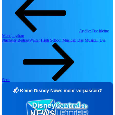
Disney Prinzessinnen - Spirit Jersey für
Erwachsene
90,00 €
Jetzt entdecken ➔
🔻 SAL
Arielle: Die kleine
Meerjungfrau
Nächster Beitrag
Weiter
High School Musical: Das Musical: Die
Die Monster AG - Sweatshirt für
Erwachsene
27,00 €
45,00 €
-40%
Zu den Angeboten ➔
Serie
🔥 Deals
📬 Keine Disney News mehr verpassen?
Nach Kategorie
⚡ Alle Deals ansehen
🏪 Merchandise-Übersicht (3.000+)