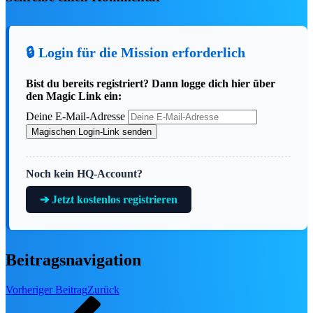
👕
Fashion, Toys & Home
📀
DVD & Blu-ray Neuheiten
🔒 Login für die Mission erforderlich
🔥
Alle Deals & Angebote →
🎮 Gaming & TCG
Bist du bereits registriert? Dann logge dich hier über
den Magic Link ein:
Deine E-Mail-Adresse
🃏
Disney Lorcana Guide
Magischen Login-Link senden
🕹️
Videospiele & Konsolen
🗝️
Kingdom Hearts Hub
Noch kein HQ-Account?
🗃️
Lorcana Karten-Datenbank
soon
➔ Jetzt kostenlos registrieren
NEU IM SHO
Beitragsnavigation
Vorheriger Beitrag
Zurück