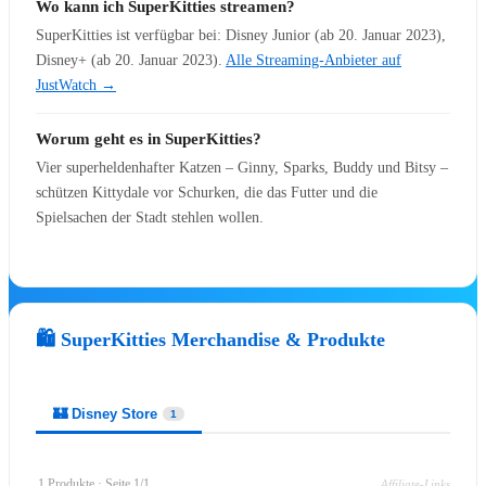
Wo kann ich SuperKitties streamen?
SuperKitties ist verfügbar bei: Disney Junior (ab 20. Januar 2023),
Disney+ (ab 20. Januar 2023).
Alle Streaming-Anbieter auf
🎭 Musicals & Shows
JustWatch →
🎭 Disney Musicals
Worum geht es in SuperKitties?
🎭
Vier superheldenhafter Katzen – Ginny, Sparks, Buddy und Bitsy –
Der Teufel trägt Prada
schützen Kittydale vor Schurken, die das Futter und die
🎭
Die Schöne und das Biest
Spielsachen der Stadt stehlen wollen.
🎭
Der Glöckner von Notre Dame
🎭
Tarzan
🎭
Die Eiskönigin
🎭
Der König der Löwen
🛍️ SuperKitties Merchandise & Produkte
🎟️
Alle Musical-Tickets
🎻 Konzerte & Live
🏰 Disney Store
1
Disney on Ice – Mickys magische
⛸️
Momente
1 Produkte · Seite 1/1
Affiliate-Links