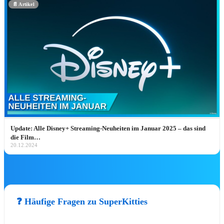
📄 Artikel
🎫 Attraktions-Tickets weltweit*
💼
CRP-Insider-Guide →
PARK-HIGHLIGH
Disney Pins August 2026: Alle Disneyla
Paris Neuheiten
Update: Alle Disney+ Streaming-Neuheiten im Januar 2025 – das sind
Disney Pin Neuheiten August 2026: alle Releas
die Film…
aus Disneyland Paris, Disneyland Resort & Walt
20.12.2024
Disney World – mit…
Jetzt entdecken ➔
❓ Häufige Fragen zu SuperKitties