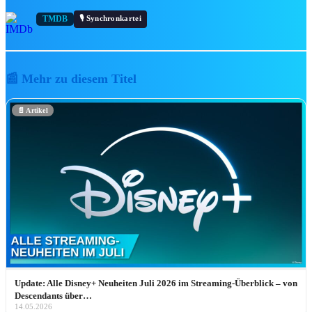
📺
Disney Channel
🎙️ Synchronkartei
TMDB
➕
Disney+ jetzt abonnieren
🏰 Franchises & Universen
📰 Mehr zu diesem Titel
🏰
Disney-Animationsklassiker
🎬
📄 Artikel
Disney Realfilme
📺
Disney Channel
💡
Pixar
🦸
Marvel
⚔️
Star Wars
🧭
Alle Franchises entdecken →
INTERVIE
Update: Alle Disney+ Neuheiten Juli 2026 im Streaming-Überblick – von
Descendants über…
14.05.2026