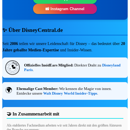
Disneyland Paris Ticket-Angebot für
📸 Instagram Channel
Sommer 2026
Spare bis zu 140 € pro Person mit den
exklusiven Mehrtagestickets! Gültig für
✨ Über DisneyCentral.de
Besuche vom 1. Juni bis 15. Oktober 202
Bis zu 140 € sparen
Seit
2006
teilen wir unsere Leidenschaft für Disney – das bedeutet über
20
Jahre geballte Medien-Expertise
und Insider-Wissen.
TICKETS & ERSPARNIS SICHER
❯
Offizielles InsidEars Mitglied:
Direkter Draht zu
Disneyland
Paris
.
15% WOCHENENDE
Ehemalige Cast Member:
Wir kennen die Magie von innen.
🌍
Entdecke unsere
Walt Disney World Insider-Tipps
.
⏳ …
🤝 In Zusammenarbeit mit
fav
share
Happy Weekend Deal: 15% Rabatt
Als etabliertes Fachmedium arbeiten wir seit Jahren direkt mit den größten Akteuren
Dein Happy Weekend Deal! 15% auf alles
der Branche zusammen: