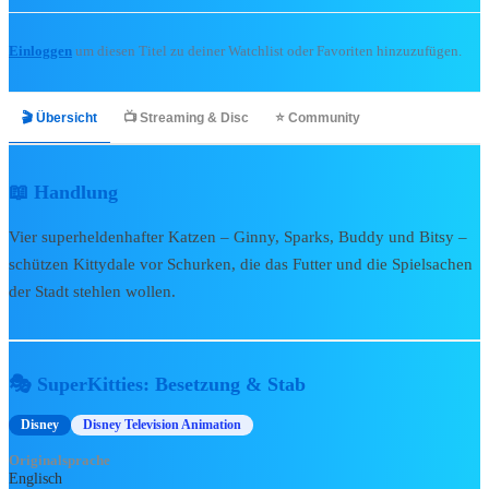
🎬 Kino & Streaming
Einloggen
um diesen Titel zu deiner Watchlist oder Favoriten hinzuzufügen.
Bibliothek
🎬 Übersicht
📺 Streaming & Disc
⭐ Community
Zur Bibliothek
Alle Kinofilme
Alle Serien
📖 Handlung
Kinostarts 2026
Vier superheldenhafter Katzen – Ginny, Sparks, Buddy und Bitsy –
Blu-rays & DVDs 2026
schützen Kittydale vor Schurken, die das Futter und die Spielsachen
Kurzfilme & Specials
soon
der Stadt stehlen wollen.
📅
Release Radar →
📺 Disney+ & TV
🎭 SuperKitties: Besetzung & Stab
🔥
Disney+ Neuheiten
Disney
Disney Television Animation
🎬
Disney+ Originals
Originalsprache
🛋️
Serien-Highlights
Englisch