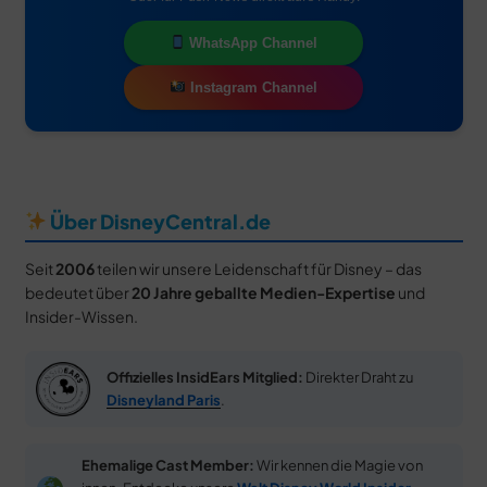
WhatsApp Channel
Instagram Channel
Über DisneyCentral.de
Seit
2006
teilen wir unsere Leidenschaft für Disney – das
bedeutet über
20 Jahre geballte Medien-Expertise
und
Insider-Wissen.
Offizielles InsidEars Mitglied:
Direkter Draht zu
Disneyland Paris
.
Ehemalige Cast Member:
Wir kennen die Magie von