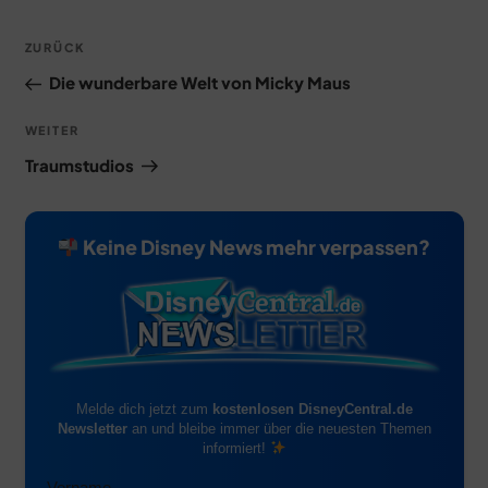
Beitragsnavigation
Vorheriger
ZURÜCK
Beitrag
Die wunderbare Welt von Micky Maus
Nächster
WEITER
Beitrag
Traumstudios
Keine Disney News mehr verpassen?
Melde dich jetzt zum
kostenlosen DisneyCentral.de
Newsletter
an und bleibe immer über die neuesten Themen
informiert!
Vorname