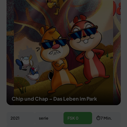
MERCH
DEALS
MEIN HQ
50
Chip und Chap – Das Leben im Park
2021
serie
FSK 0
⏱ 7 Min.