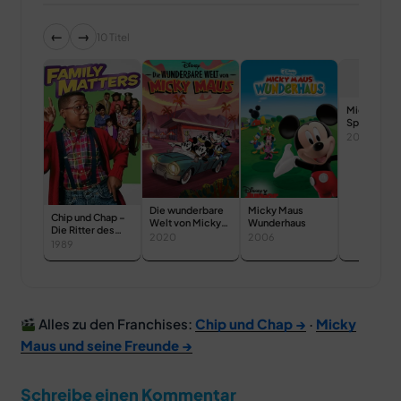
←
→
10 Titel
Micky Mau
Spielhaus
2022
Die wunderbare
Micky Maus
Chip und Chap –
Welt von Micky
Wunderhaus
Die Ritter des
Maus
2020
2006
Rechts
1989
Alles zu den Franchises:
Chip und Chap →
·
Micky
Maus und seine Freunde →
Schreibe einen Kommentar