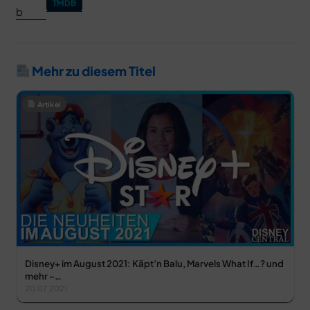
TMDB
Mehr zu diesem Titel
Artikel
Disney+ im August 2021: Käpt’n Balu, Marvels What If…? und
mehr –…
20.07.2021