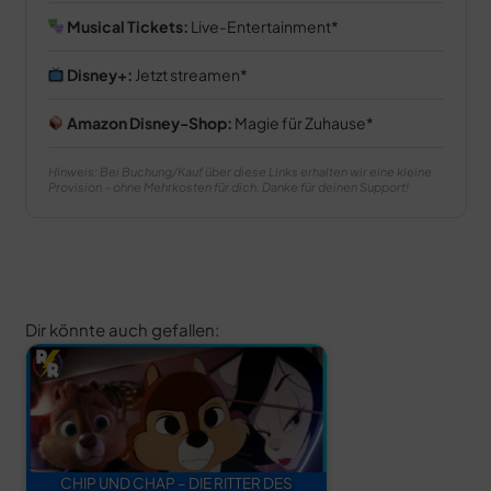
Musical Tickets:
Live-Entertainment
Disney+:
Jetzt streamen
Amazon Disney-Shop:
Magie für Zuhause
Hinweis: Bei Buchung/Kauf über diese Links erhalten wir eine kleine
Provision – ohne Mehrkosten für dich. Danke für deinen Support!
Dir könnte auch gefallen:
CHIP UND CHAP – DIE RITTER DES