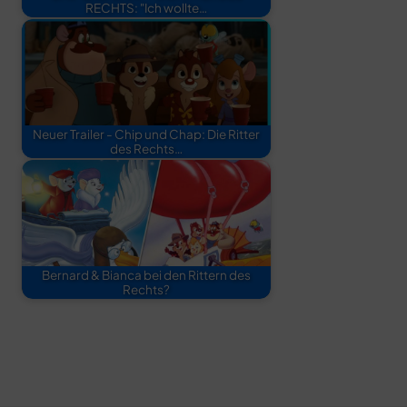
RECHTS: "Ich wollte…
Neuer Trailer - Chip und Chap: Die Ritter
des Rechts…
Bernard & Bianca bei den Rittern des
Rechts?