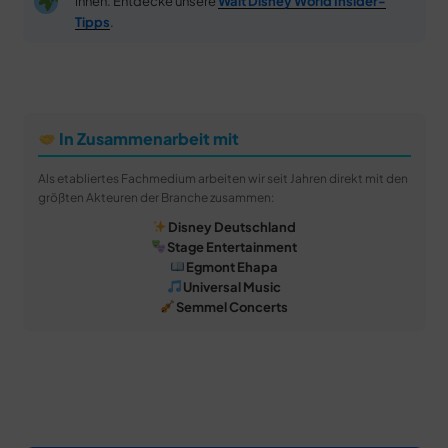
innen. Entdecke unsere
Walt Disney World Insider-
Tipps
.
In Zusammenarbeit mit
Als etabliertes Fachmedium arbeiten wir seit Jahren direkt mit den
größten Akteuren der Branche zusammen:
Disney Deutschland
Stage Entertainment
Egmont Ehapa
Universal Music
Semmel Concerts