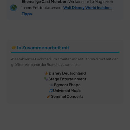
Ehemalige Cast Member:
Wir kennen die Magie von
innen. Entdecke unsere
Walt Disney World Insider-
Tipps
.
In Zusammenarbeit mit
Als etabliertes Fachmedium arbeiten wir seit Jahren direkt mit den
größten Akteuren der Branche zusammen:
Disney Deutschland
Stage Entertainment
Egmont Ehapa
Universal Music
Semmel Concerts