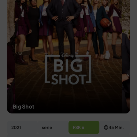
MERCH
DEALS
MEIN HQ
50
Big Shot
2021
serie
FSK 6
⏱ 45 Min.