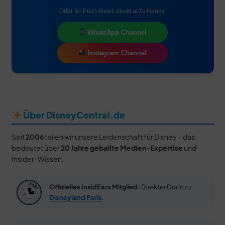
Oder für Push-News direkt auf's Handy:
WhatsApp Channel
Instagram Channel
Über DisneyCentral.de
Seit
2006
teilen wir unsere Leidenschaft für Disney – das
bedeutet über
20 Jahre geballte Medien-Expertise
und
Insider-Wissen.
Offizielles InsidEars Mitglied:
Direkter Draht zu
Disneyland Paris
.