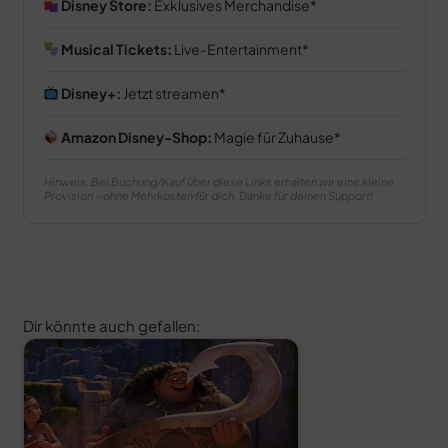
Disney Store:
Exklusives Merchandise
Musical Tickets:
Live-Entertainment
Disney+:
Jetzt streamen
Amazon Disney-Shop:
Magie für Zuhause
Hinweis: Bei Buchung/Kauf über diese Links erhalten wir eine kleine
Provision – ohne Mehrkosten für dich. Danke für deinen Support!
Dir könnte auch gefallen: