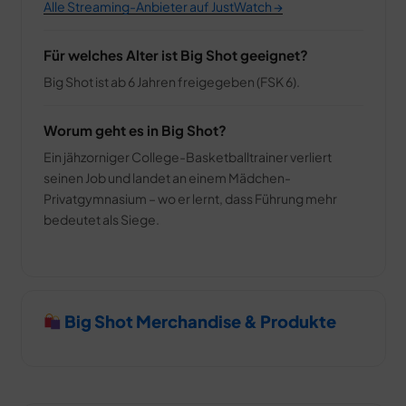
Alle Streaming-Anbieter auf JustWatch →
Für welches Alter ist Big Shot geeignet?
Big Shot ist ab 6 Jahren freigegeben (FSK 6).
Worum geht es in Big Shot?
Ein jähzorniger College-Basketballtrainer verliert
seinen Job und landet an einem Mädchen-
Privatgymnasium – wo er lernt, dass Führung mehr
bedeutet als Siege.
Big Shot Merchandise & Produkte