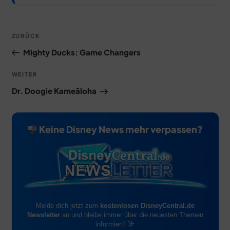
Beitragsnavigation
Vorheriger
ZURÜCK
Beitrag
Mighty Ducks: Game Changers
Nächster
WEITER
Beitrag
Dr. Doogie Kameāloha
Keine Disney News mehr verpassen?
Melde dich jetzt zum
kostenlosen DisneyCentral.de
Newsletter
an und bleibe immer über die neuesten Themen
informiert!