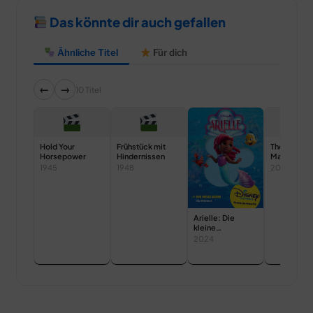
Das könnte dir auch gefallen
Ähnliche Titel
Für dich
←
→
10 Titel
Hold Your
Frühstück mit
The Secret 
Horsepower
Hindernissen
Magic Gou
1945
1948
2007
Arielle: Die
kleine
Meerjungfrau
2024