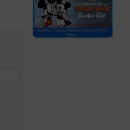
Review: „Die wunderbare Welt von Micky
Maus:…