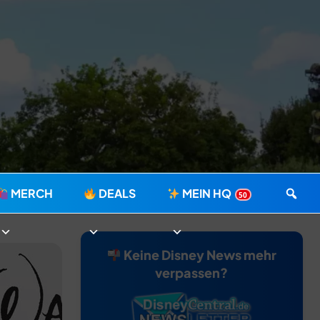
MERCH
DEALS
MEIN HQ
50
Keine Disney News mehr
verpassen?