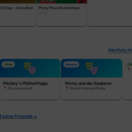
nd Chap – Das Leben
Micky Maus Wunderhaus
2006
Alle Micky M
Mi
Offen
Kommt
Of
Mickey’s PhilharMagic
Micky und der Zauberer
Discoveryland
World Premiere Plaza
 seine Freunde →