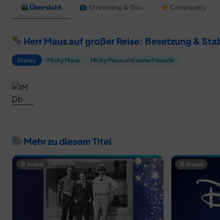
Übersicht
Streaming & Disc
Community
Herr Maus auf großer Reise: Besetzung & Sta
Disney
Micky Maus
Micky Maus und seine Freunde
Mehr zu diesem Titel
Artikel
Artikel