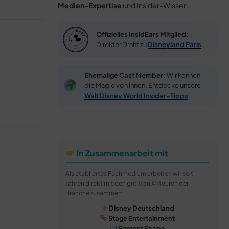
Medien-Expertise
und Insider-Wissen.
Offizielles InsidEars Mitglied:
Direkter Draht zu
Disneyland Paris
.
Ehemalige Cast Member:
Wir kennen
die Magie von innen. Entdecke unsere
Walt Disney World Insider-Tipps
.
In Zusammenarbeit mit
Als etabliertes Fachmedium arbeiten wir seit
Jahren direkt mit den größten Akteuren der
Branche zusammen:
Disney Deutschland
Stage Entertainment
Egmont Ehapa