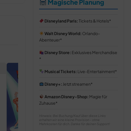
Magische Planung
Disneyland Paris:
Tickets & Hotels
Walt Disney World:
Orlando-
Abenteuer
Disney Store:
Exklusives Merchandise
Musical Tickets:
Live-Entertainment
Disney+:
Jetzt streamen
Amazon Disney-Shop:
Magie für
Zuhause
Hinweis: Bei Buchung/Kauf über diese Links
erhalten wir eine kleine Provision – ohne
Mehrkosten für dich. Danke für deinen Support!