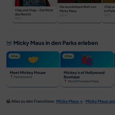
Die wunderbare Welt von
Chip u
Chip und Chap – Die Ritter
Micky Maus
im Park
des Rechts
2020
2021
1989
Micky Maus in den Parks erleben
Offen
Offen
Meet Mickey Mouse
Mickey’s of Hollywood
Boutique
Fantasyland
World Premiere Plaza
Alles zu den Franchises:
Micky Maus →
·
Micky Maus und