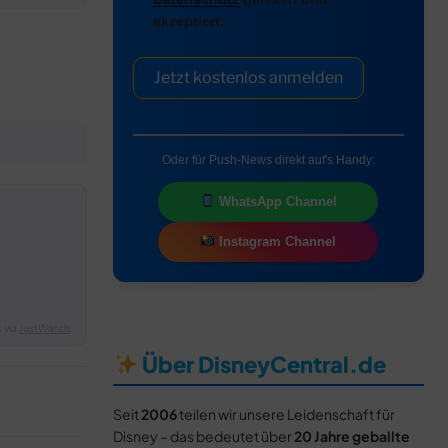
akzeptiert.
Jetzt kostenlos anmelden
Oder für Push-News direkt auf's Handy:
WhatsApp Channel
Instagram Channel
 via
JustWatch
Über DisneyCentral.de
Seit
2006
teilen wir unsere Leidenschaft für
Disney – das bedeutet über
20 Jahre geballte