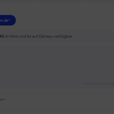
on.de
940
im Kino und ist auf Disney+ verfügbar.
Streaming-Verfügbarkeit
gen.