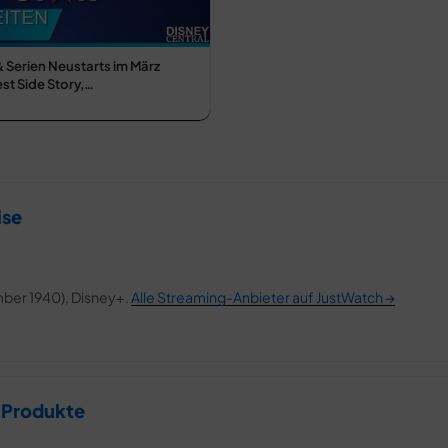
& Serien Neustarts im März
st Side Story,…
ise
ember 1940), Disney+.
Alle Streaming-Anbieter auf JustWatch →
 Produkte