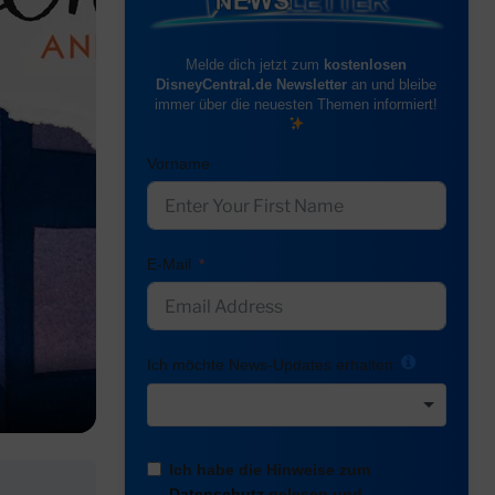
Melde dich jetzt zum
kostenlosen
DisneyCentral.de Newsletter
an und bleibe
immer über die neuesten Themen informiert!
Vorname
E-Mail
Ich möchte News-Updates erhalten:
Ich habe die Hinweise zum
Datenschutz
gelesen und