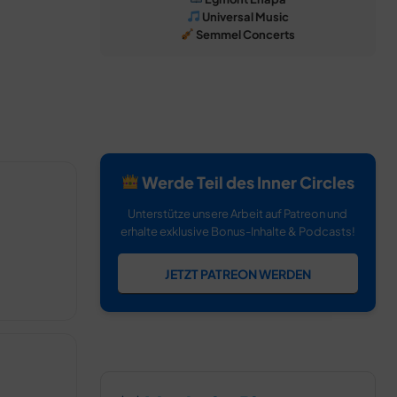
Universal Music
Semmel Concerts
Werde Teil des Inner Circles
Unterstütze unsere Arbeit auf Patreon und
erhalte exklusive Bonus-Inhalte & Podcasts!
JETZT PATREON WERDEN