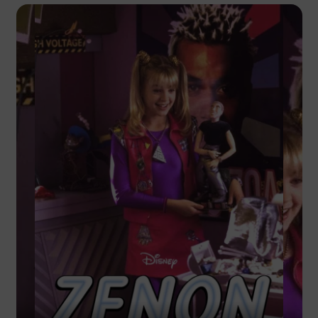
Alle News
Exklusive Interviews
Reviews & Rezensionen
B2B & Presse
Media Kit & Reichweite
Referenzen & Cases
Mitglied von InsidEars
Kooperationsanfragen
Community & Exklusiv
Forum & Community
Aktuelle Gewinnspiele
Unterstütze uns (Patreon)
Mein Fan-HQ
Unser Team & Kontakt