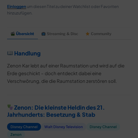
Alle Serien
Einloggen
um diesen Titel zu deiner Watchlist oder Favoriten
hinzuzufügen.
Kinostarts 2026
Blu-rays & DVDs 2026
Kurzfilme & Specials
soon
Übersicht
Streaming & Disc
Community
Release Radar →
Handlung
Disney+ & TV
Zenon Kar lebt auf einer Raumstation und wird auf die
Disney+ Neuheiten
Erde geschickt – doch entdeckt dabei eine
Disney+ Originals
Verschwörung, die die Raumstation zerstören soll.
Serien-Highlights
Disney Channel
Zenon: Die kleinste Heldin des 21.
Disney+ jetzt abonnieren
Jahrhunderts: Besetzung & Stab
Franchises & Universen
Disney Channel
Walt Disney Television
Disney Channel
Disney-Animationsklassiker
Zenon
Disney Realfilme