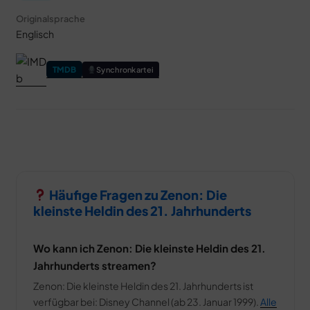
Disney Channel
Originalsprache
Pixar
Englisch
Marvel
Star Wars
TMDB
Synchronkartei
Alle Franchises entdecken →
INTERVIEW
Häufige Fragen zu Zenon: Die
kleinste Heldin des 21. Jahrhunderts
„Ich glaube, ich bin zum Teil deutsch!” – Unser
„Descendants: Wicked Wonderland”
Wo kann ich Zenon: Die kleinste Heldin des 21.
Interview mit Alexandro Byrd, Kiara Romero &
Jahrhunderts streamen?
Liamani Segura
Unser Descendants: Wicked Wonderland Interview mit
Zenon: Die kleinste Heldin des 21. Jahrhunderts ist
Alexandro Byrd, Kiara Romero & Liamani Segura: Worlds
verfügbar bei: Disney Channel (ab 23. Januar 1999).
Alle
Collide Tour, Rapunzel-Wunsch &…