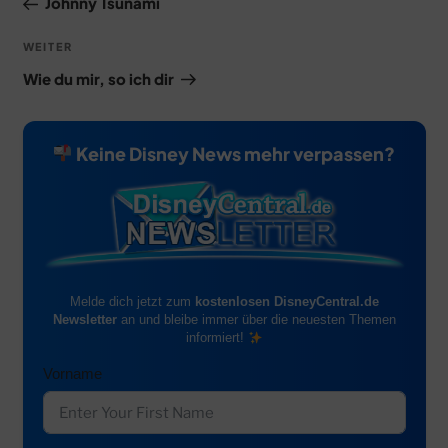
Johnny Tsunami
MUSICAL
Nächster
WEITER
Beitrag
Wie du mir, so ich dir
Keine Disney News mehr verpassen?
Zweite DER KÖNIG DER LÖWEN Relaxed
Performance am 18. September 2026
DER KÖNIG DER LÖWEN Relaxed Performance: Stage
Entertainment zeigt am 18. September 2026 die zweite
Relaxed Performance von…
Mehr erfahren ➔
Melde dich jetzt zum
kostenlosen DisneyCentral.de
Newsletter
an und bleibe immer über die neuesten Themen
SHOW & TICKETS
informiert!
Vorname