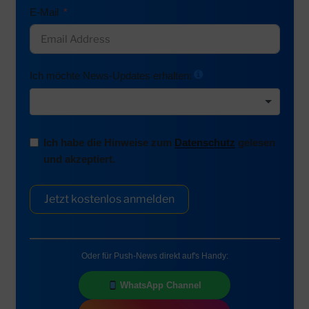
E-Mail
Disney Worlds Collide Concert Tour (Köln,
18.02.2027)
Drei Welten, eine unforgettable Night! Die brandneue
Disney Worlds Collide Concert Tour vereint
Ich möchte News-Updates erhalten:
Descendants, ZOMBIES und Camp Rock…
Tickets buchen ➔
Merch
Ich habe die Hinweise zum
Datenschutz
gelesen
Shop & Sale
und akzeptiert.
Merchandise-Übersicht →
3.000+
Neuheiten im Shop
Jetzt kostenlos anmelden
Reduzierte Artikel
Fashion, Toys & Home
DVD & Blu-ray Neuheiten
Oder für Push-News direkt auf's Handy:
Alle Deals & Angebote →
WhatsApp Channel
Gaming & TCG