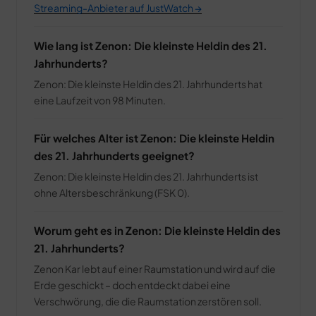
Streaming-Anbieter auf JustWatch →
Jetzt lesen ➔
Wie lang ist Zenon: Die kleinste Heldin des 21.
Jahrhunderts?
NEU IN DER BIBLIOTHEK
Zenon: Die kleinste Heldin des 21. Jahrhunderts hat
eine Laufzeit von 98 Minuten.
Für welches Alter ist Zenon: Die kleinste Heldin
des 21. Jahrhunderts geeignet?
Adults: Marathon Day
Zenon: Die kleinste Heldin des 21. Jahrhunderts ist
Zur Filmseite ➔
ohne Altersbeschränkung (FSK 0).
HEIMKINO-DEAL
Worum geht es in Zenon: Die kleinste Heldin des
21. Jahrhunderts?
Zenon Kar lebt auf einer Raumstation und wird auf die
Erde geschickt – doch entdeckt dabei eine
Verschwörung, die die Raumstation zerstören soll.