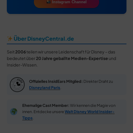
Instagram Channel
Disney Lorcana Guide
Videospiele & Konsolen
Kingdom Hearts Hub
Lorcana Karten-Datenbank
soon
Über DisneyCentral.de
NEU IM SHOP
Seit
2006
teilen wir unsere Leidenschaft für Disney – das
bedeutet über
20 Jahre geballte Medien-Expertise
und
Insider-Wissen.
Offizielles InsidEars Mitglied:
Direkter Draht zu
Disneyland Paris
.
Disney Prinzessinnen - Spirit Jersey für
Erwachsene
90,00 €
Jetzt entdecken ➔
Ehemalige Cast Member:
Wir kennen die Magie von
innen. Entdecke unsere
Walt Disney World Insider-
SALE
Tipps
.