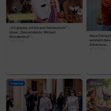
„Ich glaube, ich bin zum Teil deutsch!” –
Unser „Descendants: Wicked
Neue Disney 
Wonderland”…
entsteht die 
26.07.2026
Adventure…
06.07.2026
Review
Artikel