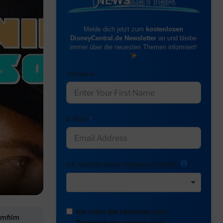
Melde dich jetzt zum
kostenlosen
DisneyCentral.de Newsletter
an und bleibe
immer über die neuesten Themen informiert!
Vorname
E-Mail
Ich möchte News-Updates erhalten:
Ich habe die Hinweise zum
mfilm
Datenschutz
gelesen und