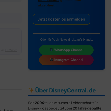
akzeptiert.
Jetzt kostenlos anmelden
Oder für Push-News direkt auf's Handy:
WhatsApp Channel
 via
JustWatch
Instagram Channel
Über DisneyCentral.de
Seit
2006
teilen wir unsere Leidenschaft für
Disney – das bedeutet über
20 Jahre geballte
und was