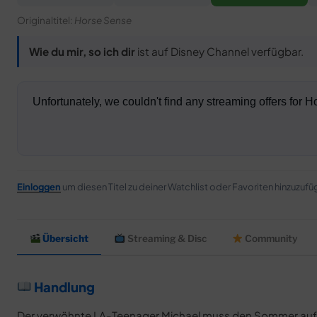
Originaltitel:
Horse Sense
Wie du mir, so ich dir
ist auf Disney Channel verfügbar.
Einloggen
um diesen Titel zu deiner Watchlist oder Favoriten hinzuzufü
Übersicht
Streaming & Disc
Community
Handlung
Der verwöhnte LA-Teenager Michael muss den Sommer auf e