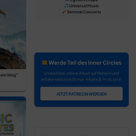
Universal Music
Semmel Concerts
Werde Teil des Inner Circles
Unterstütze unsere Arbeit auf Patreon und
inem Weg”
erhalte exklusive Bonus-Inhalte & Podcasts!
JETZT PATREON WERDEN