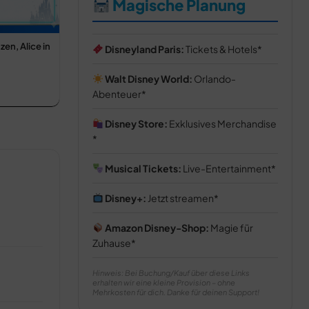
Magische Planung
en, Alice in
Disneyland Paris:
Tickets & Hotels
Walt Disney World:
Orlando-
Abenteuer
Disney Store:
Exklusives Merchandise
Musical Tickets:
Live-Entertainment
Disney+:
Jetzt streamen
Amazon Disney-Shop:
Magie für
Zuhause
Hinweis: Bei Buchung/Kauf über diese Links
erhalten wir eine kleine Provision – ohne
Mehrkosten für dich. Danke für deinen Support!