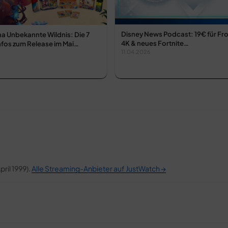
Disney News Podcast: 19€ für Froz
a Unbekannte Wildnis: Die 7
4K & neues Fortnite…
nfos zum Release im Mai…
11.04.2026
pril 1999).
Alle Streaming-Anbieter auf JustWatch →