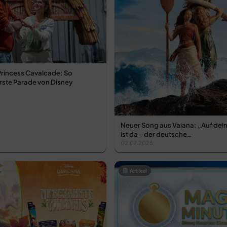
Princess Cavalcade: So
erste Parade von Disney
Neuer Song aus Vaiana: „Auf de
ist da – der deutsche…
02.07.2026
Artikel