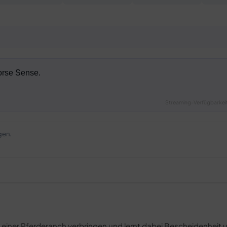
Streaming-Verfügbarkeit
gen.
iner Pferderanch verbringen und lernt dabei Bescheidenheit 