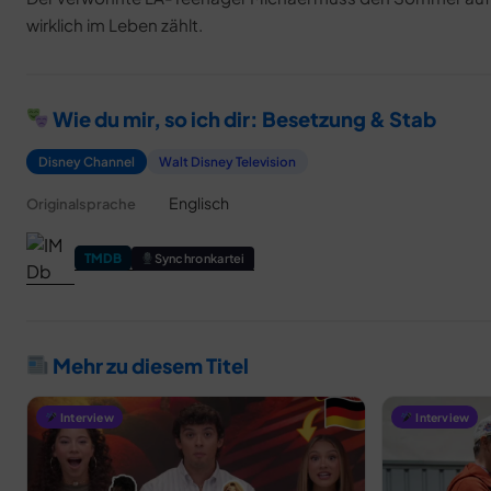
wirklich im Leben zählt.
Wie du mir, so ich dir: Besetzung & Stab
Disney Channel
Walt Disney Television
Englisch
Originalsprache
TMDB
Synchronkartei
Mehr zu diesem Titel
Interview
Interview