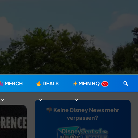
MERCH
DEALS
MEIN HQ
50
Keine Disney News mehr
verpassen?