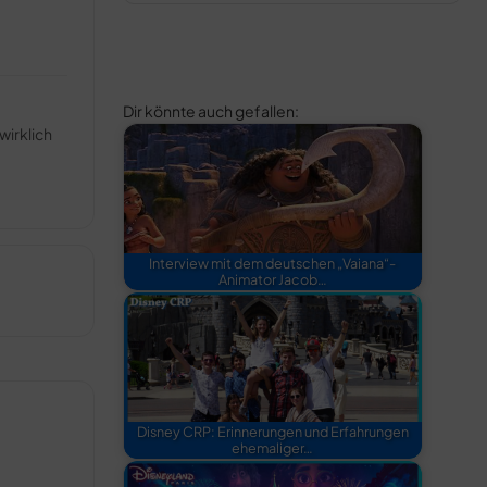
Dir könnte auch gefallen:
irklich
Interview mit dem deutschen „Vaiana“-
Animator Jacob…
Disney CRP: Erinnerungen und Erfahrungen
ehemaliger…