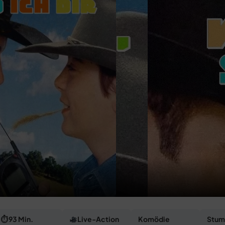
⏱ 93 Min.
Live-Action
Komödie
Stum