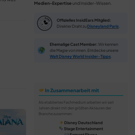
Medien-Expertise
und Insider-Wissen.
Offizielles InsidEars Mitglied:
Direkter Draht zu
Disneyland Paris
.
Ehemalige Cast Member:
Wir kennen
die Magie von innen. Entdecke unsere
Walt Disney World Insider-Tipps
.
In Zusammenarbeit mit
Als etabliertes Fachmedium arbeiten wir seit
Jahren direkt mit den größten Akteuren der
Branche zusammen:
Disney Deutschland
Stage Entertainment
Egmont Ehapa