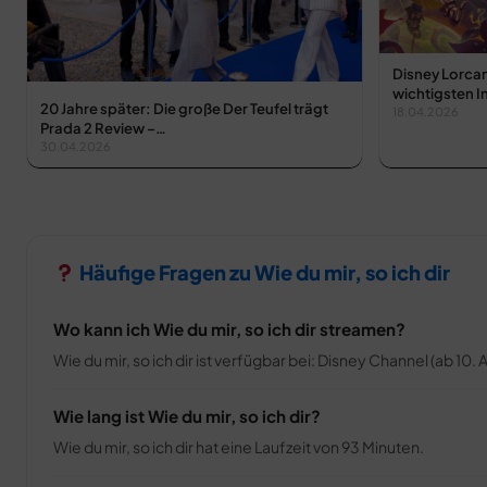
Disney Lorcan
wichtigsten I
20 Jahre später: Die große Der Teufel trägt
18.04.2026
Prada 2 Review –…
30.04.2026
Häufige Fragen zu Wie du mir, so ich dir
Wo kann ich Wie du mir, so ich dir streamen?
Wie du mir, so ich dir ist verfügbar bei: Disney Channel (ab 10. A
Wie lang ist Wie du mir, so ich dir?
Wie du mir, so ich dir hat eine Laufzeit von 93 Minuten.