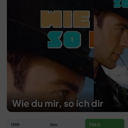
Wie du mir, so ich dir
1999
film
FSK 0