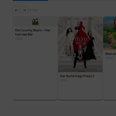
←
→
10 Titel
Die Country Bears – Hier
tobt der Bär
2002
Eben e
2000
Der Teufel trägt Prada 2
2026