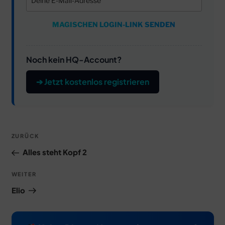
MAGISCHEN LOGIN-LINK SENDEN
Noch kein HQ-Account?
➔ Jetzt kostenlos registrieren
Beitragsnavigation
Vorheriger
ZURÜCK
Beitrag
Alles steht Kopf 2
Nächster
WEITER
Beitrag
Elio