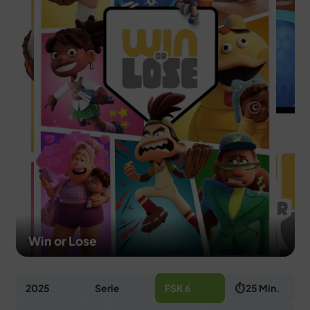
MERCH
DEALS
MEIN HQ
50
Win or Lose
2025
Serie
FSK 6
⏱ 25 Min.