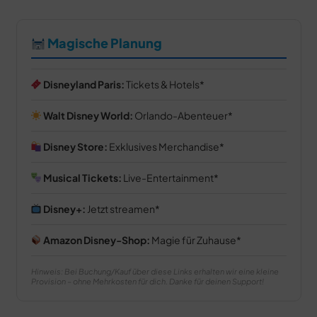
Magische Planung
Disneyland Paris:
Tickets & Hotels
Walt Disney World:
Orlando-Abenteuer
Disney Store:
Exklusives Merchandise
Musical Tickets:
Live-Entertainment
Disney+:
Jetzt streamen
Amazon Disney-Shop:
Magie für Zuhause
Hinweis: Bei Buchung/Kauf über diese Links erhalten wir eine kleine
Provision – ohne Mehrkosten für dich. Danke für deinen Support!