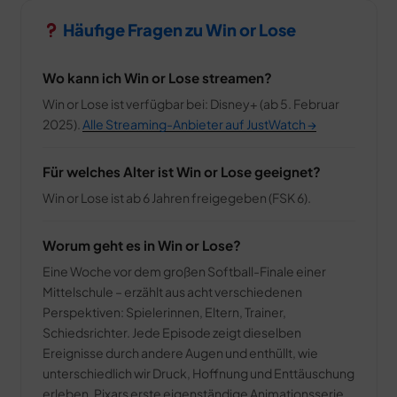
Häufige Fragen zu Win or Lose
Wo kann ich Win or Lose streamen?
Win or Lose ist verfügbar bei: Disney+ (ab 5. Februar
2025).
Alle Streaming-Anbieter auf JustWatch →
Für welches Alter ist Win or Lose geeignet?
Win or Lose ist ab 6 Jahren freigegeben (FSK 6).
Worum geht es in Win or Lose?
Eine Woche vor dem großen Softball-Finale einer
Mittelschule – erzählt aus acht verschiedenen
Perspektiven: Spielerinnen, Eltern, Trainer,
Schiedsrichter. Jede Episode zeigt dieselben
Ereignisse durch andere Augen und enthüllt, wie
unterschiedlich wir Druck, Hoffnung und Enttäuschung
erleben. Pixars erste eigenständige Animationsserie.