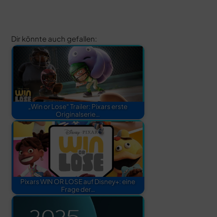
Dir könnte auch gefallen:
„Win or Lose“ Trailer: Pixars erste
Originalserie…
Pixars WIN OR LOSE auf Disney+: eine
Frage der…