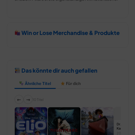
Win or Lose Merchandise & Produkte
Das könnte dir auch gefallen
Ähnliche Titel
Für dich
←
→
10 Titel
Dr. Doogie
Kameāloha
2021