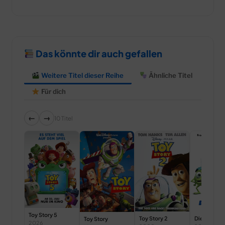
Das könnte dir auch gefallen
Weitere Titel dieser Reihe
Ähnliche Titel
Für dich
←
→
10 Titel
Toy Story 5
Toy Story 2
Die Monste
Toy Story
2026