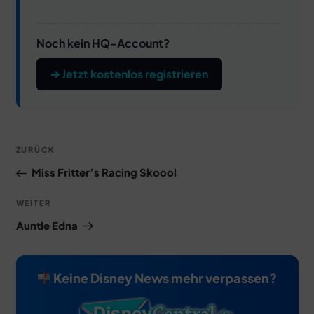
Noch kein HQ-Account?
➔ Jetzt kostenlos registrieren
Beitragsnavigation
Vorheriger
ZURÜCK
Beitrag
Miss Fritter’s Racing Skoool
Nächster
WEITER
Beitrag
Auntie Edna
Keine Disney News mehr verpassen?