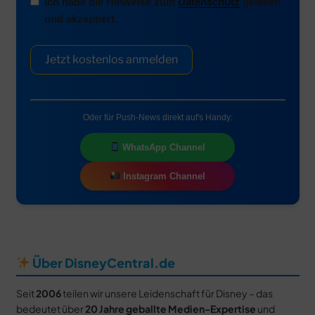
Ich habe die Hinweise zum
Datenschutz
gelesen
und akzeptiert.
Jetzt kostenlos anmelden
Oder für Push-News direkt auf's Handy:
WhatsApp Channel
Instagram Channel
Über DisneyCentral.de
Seit
2006
teilen wir unsere Leidenschaft für Disney – das
bedeutet über
20 Jahre geballte Medien-Expertise
und