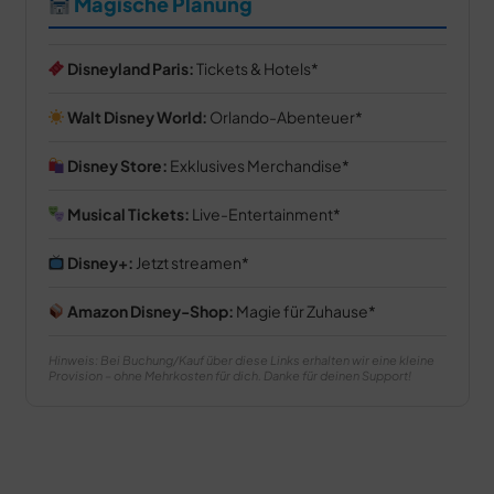
Magische Planung
Disneyland Paris:
Tickets & Hotels
Walt Disney World:
Orlando-Abenteuer
Disney Store:
Exklusives Merchandise
Musical Tickets:
Live-Entertainment
Disney+:
Jetzt streamen
Amazon Disney-Shop:
Magie für Zuhause
Hinweis: Bei Buchung/Kauf über diese Links erhalten wir eine kleine
Provision – ohne Mehrkosten für dich. Danke für deinen Support!