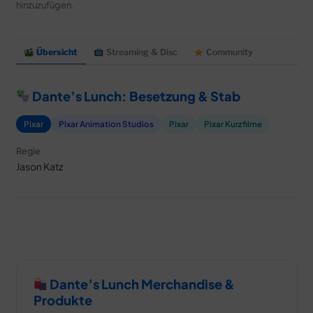
MERCH
hinzuzufügen.
DEALS
Übersicht
Streaming & Disc
Community
MEIN HQ
50
Dante’s Lunch: Besetzung & Stab
Pixar
Pixar Animation Studios
Pixar
Pixar Kurzfilme
Regie
Jason Katz
Dante’s Lunch Merchandise &
Produkte